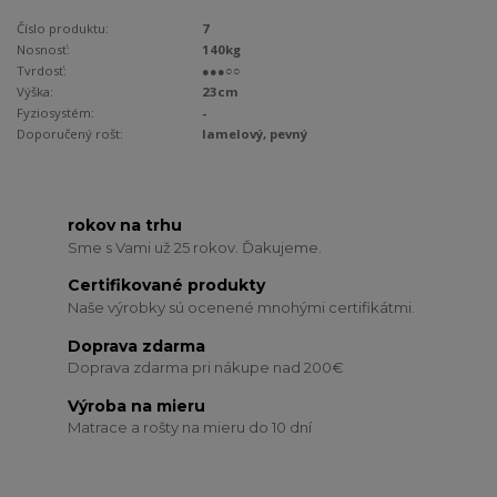
Číslo produktu:
7
Nosnosť:
140kg
Tvrdosť:
●●●○○
Výška:
23cm
Fyziosystém:
-
Doporučený rošt:
lamelový, pevný
rokov na trhu
Sme s Vami už 25 rokov. Ďakujeme.
Certifikované produkty
Naše výrobky sú ocenené mnohými certifikátmi.
Doprava zdarma
Doprava zdarma pri nákupe nad 200€
Výroba na mieru
Matrace a rošty na mieru do 10 dní