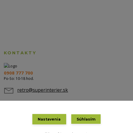
KONTAKTY
0908 777 700
Po-So: 10-18 hod.
retro@superinterier.sk
Nastavenia
Súhlasím