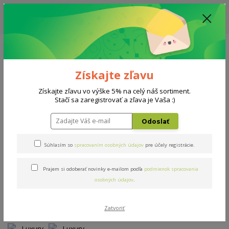
ZĽAVA: VŠETKY VYSTAVENÉ POSTELE ZA 400€ - CENA MATRACU A ROŠTU
PODĽA VÝBERU / DODACIA LEHOTA JE AKTUÁLNE 10-15 PRACOVNÝCH
DNÍ
0908 777 700
Po-So: 10-18 hod.
0
0 €
Získajte zľavu
Menu
Získajte zľavu vo výške 5% na celý náš sortiment.
Stačí sa zaregistrovať a zľava je Vaša :)
Úvod
Matrace
Luxury Dream
Odoslať
Luxury Dream
Súhlasím so
spracovaním osobných údajov
pre účely registrácie.
Prajem si odoberať novinky e-mailom podľa
podmienok spracovania
Novinka
osobných údajov
.
Zatvoriť