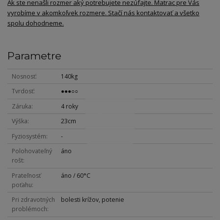
Ak ste nenašli rozmer aký potrebujete nezúfajte. Matrac pre Vás
vyrobíme v akomkoľvek rozmere. Stačí nás kontaktovať a všetko
spolu dohodneme.
Parametre
Nosnosť
140kg
Tvrdosť
●●●○○
Záruka
4 roky
Výška
23cm
Fyziosystém
-
Polohovateľný
áno
rošt
Prateľnosť
áno / 60°C
poťahu
Pri zdravotných
bolesti krížov, potenie
problémoch