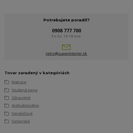
Potrebujete poradiť?
0908 777 700
Po-So: 10-18 hod.
retro@superinterier.sk
Tovar zaradený v kategóriách
Matrace
Studená pena
Zdravotné
Antibakteriálne
Sendvičové
Seniorské