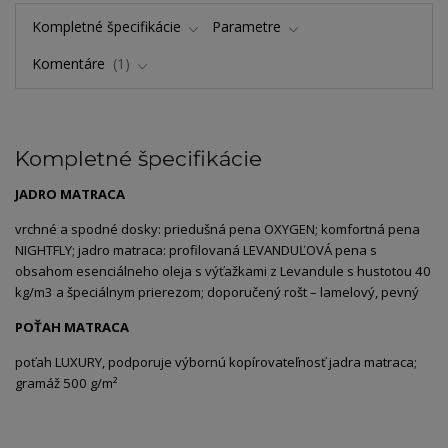
Kompletné špecifikácie
Parametre
Komentáre
1
Kompletné špecifikácie
JADRO MATRACA
vrchné a spodné dosky: priedušná pena OXYGEN; komfortná pena
NIGHTFLY; jadro matraca: profilovaná LEVANDUĽOVÁ pena s
obsahom esenciálneho oleja s výťažkami z Levandule s hustotou 40
kg/m3 a špeciálnym prierezom; doporučený rošt – lamelový, pevný
POŤAH MATRACA
poťah LUXURY, podporuje výbornú kopírovateľnosť jadra matraca;
gramáž 500 g/m²