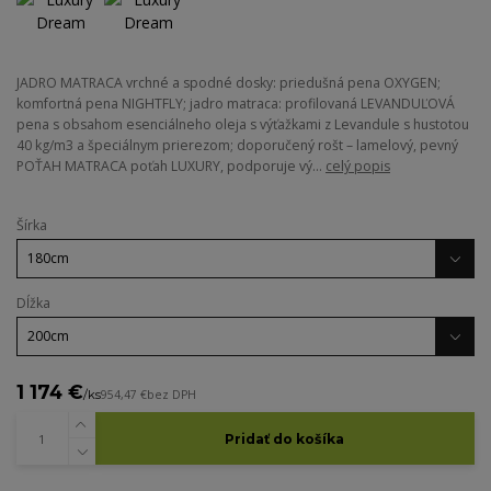
JADRO MATRACA vrchné a spodné dosky: priedušná pena OXYGEN;
komfortná pena NIGHTFLY; jadro matraca: profilovaná LEVANDUĽOVÁ
pena s obsahom esenciálneho oleja s výťažkami z Levandule s hustotou
40 kg/m3 a špeciálnym prierezom; doporučený rošt – lamelový, pevný
POŤAH MATRACA poťah LUXURY, podporuje vý...
celý popis
Šírka
Dĺžka
1 174 €
/
ks
954,47 €
bez DPH
Pridať do košíka