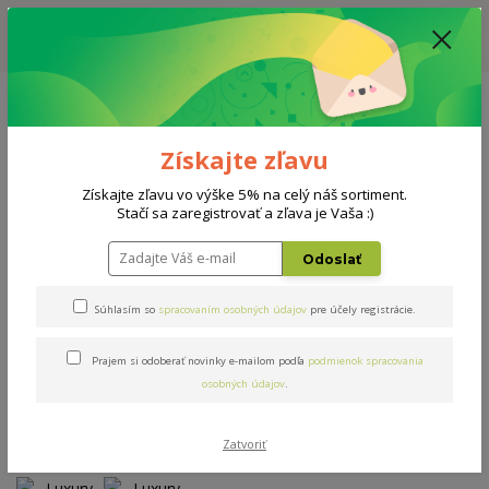
ZĽAVA: VŠETKY VYSTAVENÉ POSTELE ZA 400€ - CENA MATRACU A ROŠTU
PODĽA VÝBERU / DODACIA LEHOTA JE AKTUÁLNE 10-15 PRACOVNÝCH
DNÍ
0908 777 700
Po-So: 10-18 hod.
0
0 €
Získajte zľavu
Menu
Získajte zľavu vo výške 5% na celý náš sortiment.
Stačí sa zaregistrovať a zľava je Vaša :)
Úvod
Matrace
Luxury Dream
Odoslať
Luxury Dream
Súhlasím so
spracovaním osobných údajov
pre účely registrácie.
Prajem si odoberať novinky e-mailom podľa
podmienok spracovania
Novinka
osobných údajov
.
Zatvoriť