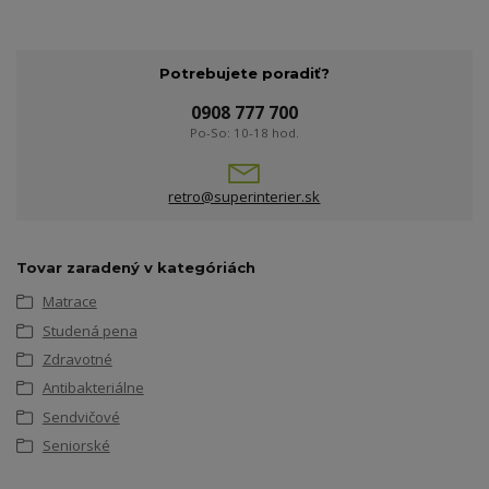
Potrebujete poradiť?
0908 777 700
Po-So: 10-18 hod.
retro@superinterier.sk
Tovar zaradený v kategóriách
Matrace
Studená pena
Zdravotné
Antibakteriálne
Sendvičové
Seniorské