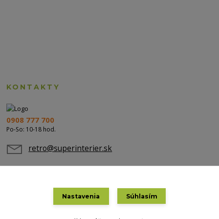
KONTAKTY
0908 777 700
Po-So: 10-18 hod.
retro@superinterier.sk
Nastavenia
Súhlasím