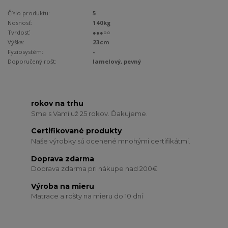
Číslo produktu:
5
Nosnosť:
140kg
Tvrdosť:
●●●○○
Výška:
23cm
Fyziosystém:
-
Doporučený rošt:
lamelový, pevný
rokov na trhu
Sme s Vami už 25 rokov. Ďakujeme.
Certifikované produkty
Naše výrobky sú ocenené mnohými certifikátmi.
Doprava zdarma
Doprava zdarma pri nákupe nad 200€
Výroba na mieru
Matrace a rošty na mieru do 10 dní