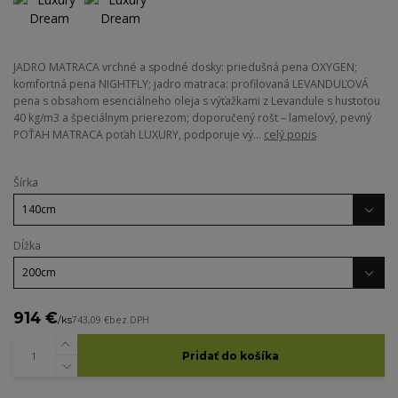
JADRO MATRACA vrchné a spodné dosky: priedušná pena OXYGEN;
komfortná pena NIGHTFLY; jadro matraca: profilovaná LEVANDUĽOVÁ
pena s obsahom esenciálneho oleja s výťažkami z Levandule s hustotou
40 kg/m3 a špeciálnym prierezom; doporučený rošt – lamelový, pevný
POŤAH MATRACA poťah LUXURY, podporuje vý...
celý popis
Šírka
Dĺžka
914 €
/
ks
743,09 €
bez DPH
Pridať do košíka