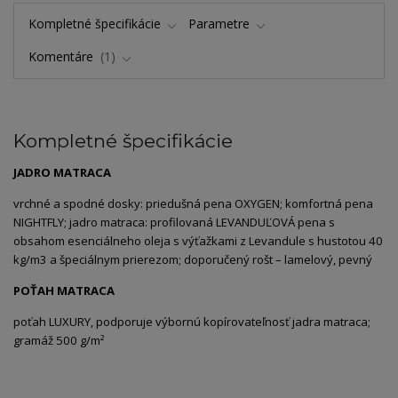
Kompletné špecifikácie
Parametre
Komentáre
1
Kompletné špecifikácie
JADRO MATRACA
vrchné a spodné dosky: priedušná pena OXYGEN; komfortná pena
NIGHTFLY; jadro matraca: profilovaná LEVANDUĽOVÁ pena s
obsahom esenciálneho oleja s výťažkami z Levandule s hustotou 40
kg/m3 a špeciálnym prierezom; doporučený rošt – lamelový, pevný
POŤAH MATRACA
poťah LUXURY, podporuje výbornú kopírovateľnosť jadra matraca;
gramáž 500 g/m²