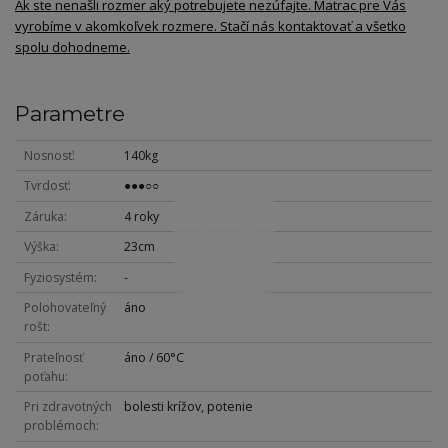
Ak ste nenašli rozmer aký potrebujete nezúfajte. Matrac pre Vás
vyrobíme v akomkoľvek rozmere. Stačí nás kontaktovať a všetko
spolu dohodneme.
Parametre
Nosnosť
140kg
Tvrdosť
●●●○○
Záruka
4 roky
Výška
23cm
Fyziosystém
-
Polohovateľný
áno
rošt
Prateľnosť
áno / 60°C
poťahu
Pri zdravotných
bolesti krížov, potenie
problémoch