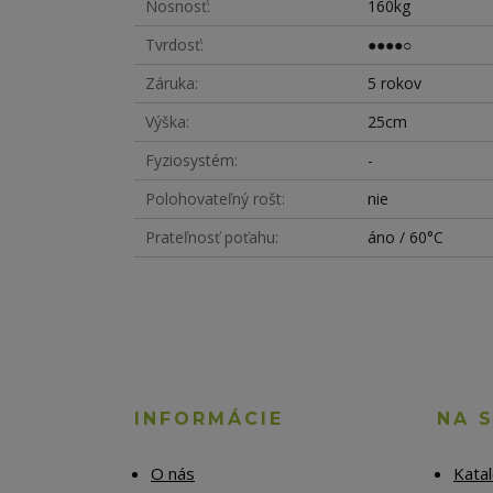
Nosnosť
160kg
Tvrdosť
●●●●○
Záruka
5 rokov
Výška
25cm
Fyziosystém
-
Polohovateľný rošt
nie
Prateľnosť poťahu
áno / 60°C
INFORMÁCIE
NA 
O nás
Kata