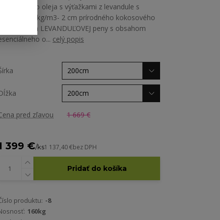
esenciálneho oleja s výťažkami z levandule s
hustotou 40kg/m3- 2 cm prírodného kokosového
vlákna- 6 cm LEVANDUĽOVEJ peny s obsahom
esenciálneho o...
celý popis
Šírka
Dĺžka
Cena pred zľavou
1 669 €
1 399 €
/
ks
1 137,40 €
bez DPH
Pridať do košíka
Číslo produktu:
-8
Nosnosť:
160kg