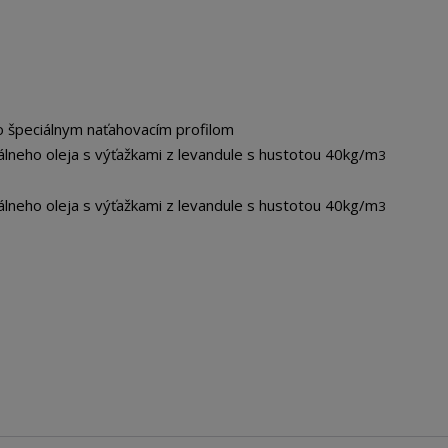
 špeciálnym naťahovacím profilom
neho oleja s výťažkami z levandule s hustotou 40kg/m
3
neho oleja s výťažkami z levandule s hustotou 40kg/m
3