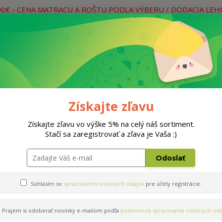
00€ - CENA MATRACU A ROŠTU PODĽA VÝBERU / DODACIA LE
práce
Neviete si rady? Zavolajte.
0
Hľada
Rošty
Doplnky
Postele
Materiá
Získajte zľavu
0cm
Získajte zľavu vo výške 5% na celý náš sortiment.
Stačí sa zaregistrovať a zľava je Vaša :)
 kokos 200x200cm
Odoslať
Súhlasím so
spracovaním osobných údajov
pre účely registrácie.
Prajem si odoberať novinky e-mailom podľa
podmienok spracovania osobných úda