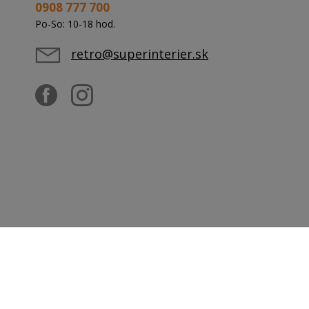
0908 777 700
Po-So: 10-18 hod.
retro@superinterier.sk