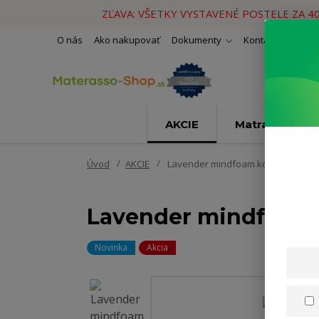
ZĽAVA: VŠETKY VYSTAVENÉ POSTELE ZA 4
O nás
Ako nakupovať
Dokumenty
Kontakty
Naše 
AKCIE
Matrace
Úvod
AKCIE
Lavender mindfoam kokos 200x20
Lavender mindfoam
Novinka
Akcia