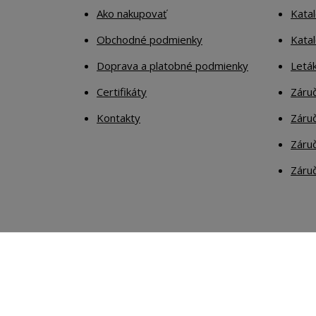
Ako nakupovať
Katal
Obchodné podmienky
Kata
Doprava a platobné podmienky
Letá
Certifikáty
Záruč
Kontakty
Záruč
Záruč
Záruč