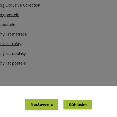
óg Exclusive Collection
lóg postele
k postele
ný list matrace
ný list rošty
ný list doplnky
ný list postele
Nastavenia
Súhlasím
Vytvorené na
Eshop-rychlo.sk