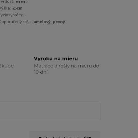
Tvrdosť:
●●●●○
Výška:
25cm
Fyziosystém:
-
Doporučený rošt:
lamelový, pevný
Výroba na mieru
nákupe
Matrace a rošty na mieru do
10 dní