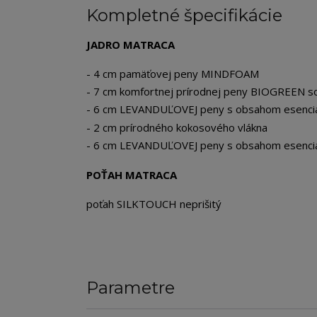
Kompletné špecifikácie
JADRO MATRACA
- 4 cm pamäťovej peny MINDFOAM
- 7 cm komfortnej prírodnej peny BIOGREEN so
- 6 cm LEVANDUĽOVEJ peny s obsahom esenciál
- 2 cm prírodného kokosového vlákna
- 6 cm LEVANDUĽOVEJ peny s obsahom esenciál
POŤAH MATRACA
poťah SILKTOUCH neprišitý
Parametre