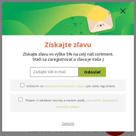
ZĽAVA: VŠETKY VYSTAVENÉ POSTELE ZA 400€ - CENA MATRACU A ROŠTU
PODĽA VÝBERU / DODACIA LEHOTA JE AKTUÁLNE 10-15 PRACOVNÝCH
DNÍ
0908 777 700
Po-So: 10-18 hod.
0
0 €
Získajte zľavu
Menu
Získajte zľavu vo výške 5% na celý náš sortiment.
Stačí sa zaregistrovať a zľava je Vaša :)
Úvod
AKCIE
Lavender mindfoam kokos 90x200cm
Odoslať
Lavender mindfoam kokos
Súhlasím so
spracovaním osobných údajov
pre účely registrácie.
90x200cm
Prajem si odoberať novinky e-mailom podľa
podmienok spracovania
osobných údajov
.
Novinka
Akcia
- 16 %
Zatvoriť