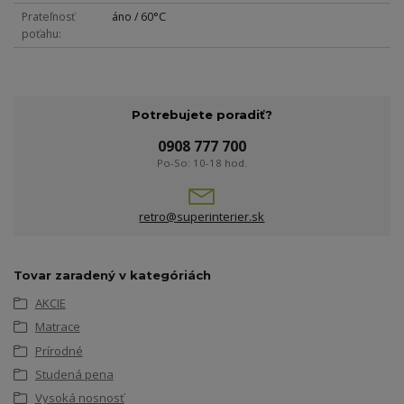
Prateľnosť
áno / 60°C
poťahu
Potrebujete poradiť?
0908 777 700
Po-So: 10-18 hod.
retro@superinterier.sk
Tovar zaradený v kategóriách
AKCIE
Matrace
Prírodné
Studená pena
Vysoká nosnosť