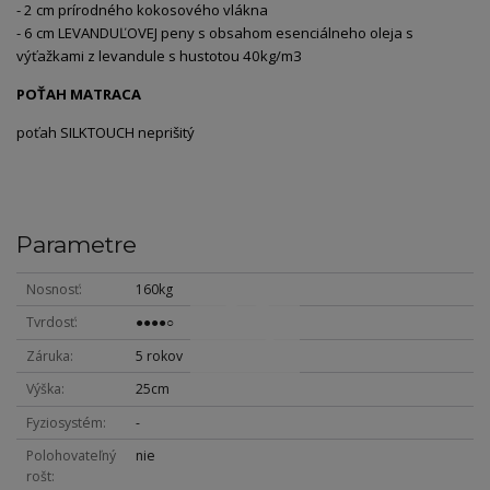
- 2 cm prírodného kokosového vlákna
- 6 cm LEVANDUĽOVEJ peny s obsahom esenciálneho oleja s
výťažkami z levandule s hustotou 40kg/m
3
POŤAH MATRACA
poťah SILKTOUCH neprišitý
Parametre
Nosnosť
160kg
Tvrdosť
●●●●○
Záruka
5 rokov
Výška
25cm
Fyziosystém
-
Polohovateľný
nie
rošt