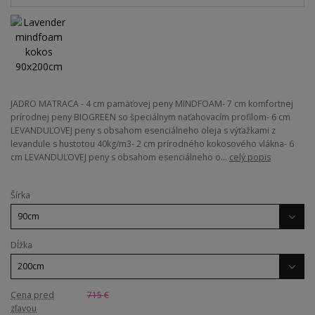
JADRO MATRACA - 4 cm pamäťovej peny MINDFOAM- 7 cm komfortnej
prírodnej peny BIOGREEN so špeciálnym naťahovacím profilom- 6 cm
LEVANDUĽOVEJ peny s obsahom esenciálneho oleja s výťažkami z
levandule s hustotou 40kg/m3- 2 cm prírodného kokosového vlákna- 6
cm LEVANDUĽOVEJ peny s obsahom esenciálneho o...
celý popis
Šírka
Dĺžka
Cena pred
715 €
zľavou