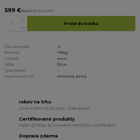
599 €
/
ks
486,99 €
bez DPH
Pridať do košíka
Číslo produktu:
-2
Nosnosť:
160kg
Tvrdosť:
●●●●○
Výška:
25cm
Fyziosystém:
-
Doporučený rošt:
lamelový, pevný
rokov na trhu
Sme s Vami už 25 rokov. Ďakujeme.
Certifikované produkty
Naše výrobky sú ocenené mnohými certifikátmi.
Doprava zdarma