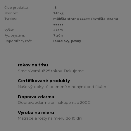
Číslo produktu:
-8
Nosnosť:
140kg
Tvrdosť:
mäkšia strana ●●●○○ / tvrdšia strana
●●●●●
Výška:
27cm
Fyziosystém:
7 zón
Doporučený rošt:
lamelový, pevný
rokov na trhu
Sme s Vami už 25 rokov. Ďakujeme.
Certifikované produkty
Naše výrobky sú ocenené mnohými certifikátmi.
Doprava zdarma
Doprava zdarma pri nákupe nad 200€
Výroba na mieru
Matrace a rošty na mieru do 10 dní