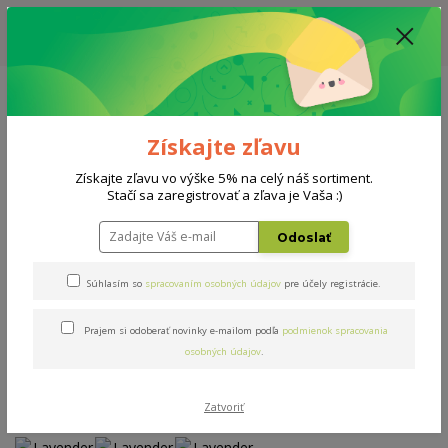
ZĽAVA: VŠETKY VYSTAVENÉ POSTELE ZA 400€ - CENA MATRACU A ROŠTU
PODĽA VÝBERU / DODACIA LEHOTA JE AKTUÁLNE 10-15 PRACOVNÝCH
DNÍ
0908 777 700
Po-So: 10-18 hod.
0
0 €
Získajte zľavu
Menu
Získajte zľavu vo výške 5% na celý náš sortiment.
Stačí sa zaregistrovať a zľava je Vaša :)
Úvod
Matrace
Lavender Honey
Odoslať
Lavender Honey
Súhlasím so
spracovaním osobných údajov
pre účely registrácie.
Prajem si odoberať novinky e-mailom podľa
podmienok spracovania
Novinka
osobných údajov
.
Zatvoriť