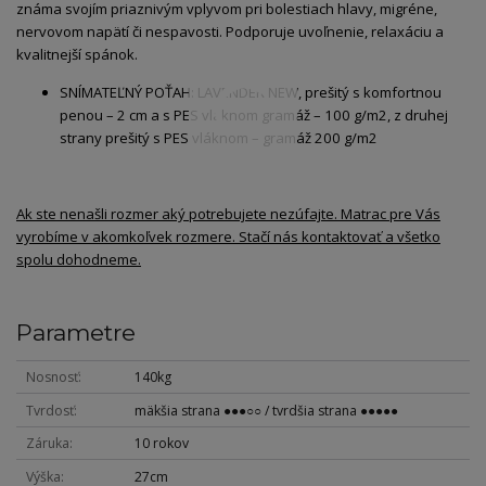
známa svojím priaznivým vplyvom pri bolestiach hlavy, migréne,
nervovom napätí či nespavosti. Podporuje uvoľnenie, relaxáciu a
kvalitnejší spánok.
SNÍMATEĽNÝ POŤAH: LAVENDER NEW, prešitý s komfortnou
penou – 2 cm a s PES vláknom gramáž – 100 g/m2, z druhej
strany prešitý s PES vláknom – gramáž 200 g/m2
Ak ste nenašli rozmer aký potrebujete nezúfajte. Matrac pre Vás
vyrobíme v akomkoľvek rozmere. Stačí nás kontaktovať a všetko
spolu dohodneme.
Parametre
Nosnosť
140kg
Tvrdosť
mäkšia strana ●●●○○ / tvrdšia strana ●●●●●
Záruka
10 rokov
Výška
27cm