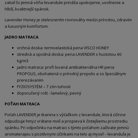
zatiaľ čo jemná vôňa levandule prináša upokojenie, uvoľnenie a
hlbší, kvalitnejší spánok.
Lavender Honey je stelesnením rovnováhy medzi prírodou, zdravím
a luxusným komfortom.
JADRO MATRACA
vrchná doska: termoelastická pena VISCO HONEY
stredná a spodná doska: pena LAVENDER s hustotou 40
kg/m3
jadro matraca: profi lovaná antibakteriálna HR pena
PROPOLIS, obohatená o prírodný propolis a so špeciálnym
prerezávaním
FYZIOSYSTÉM – 7 zón tuhosti
doporučený rošt - lamelový, pevný
POŤAH MATRACA
Poťah LAVENDER je tkanina s výťažkom z levandule, ktorá účinne
odpudzuje hmyz vrátane molí a prispieva k čistejšiemu prostrediu
spánku. Pri odpočinku na matraci s týmto poťahom zažívate jemnú
aromaterapiu s pozitívnymi účinkami na telo aj myseľ – levanduľa je