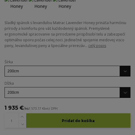
Sladký spánok s levanduľou Matrac Lavender Honey prináša harmóniu
prírody a komfortu pre váš každodenný spánok. Premyslené
ergonomické spracovanie sa prirodzene prispôsobí telu a zabezpečí
optimálnu oporu počas celej noci. Jedinečné spojenie medovej visco
peny, levanduľovej peny a špeciálne prerezáv...
celý popis
Šírka
Dĺžka
1 935 €
/
ks
1 573,17 €
bez DPH
Pridať do košíka