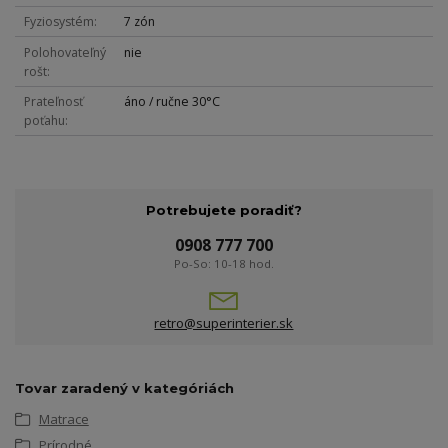
Fyziosystém
7 zón
Polohovateľný
nie
rošt
Prateľnosť
áno / ručne 30°C
poťahu
Potrebujete poradiť?
0908 777 700
Po-So: 10-18 hod.
retro@superinterier.sk
Tovar zaradený v kategóriách
Matrace
Prírodné