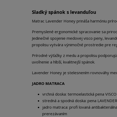
Sladký spánok s levanduľou
Matrac Lavender Honey prináša harmóniu príro
Premyslené ergonomické spracovanie sa prirodz
Jedinečné spojenie medovej visco peny, levand
propolisu vytvára výnimočné prostredie pre re
Prírodné výťažky z medu a propolisu podporujú 
uvoľnenie a hlbší, kvalitnejší spánok.
Lavender Honey je stelesnením rovnováhy med
JADRO MATRACA
vrchná doska: termoelastická pena VIS
stredná a spodná doska: pena LAVENDER
jadro matraca: profi lovaná antibakteriá
prerezávaním