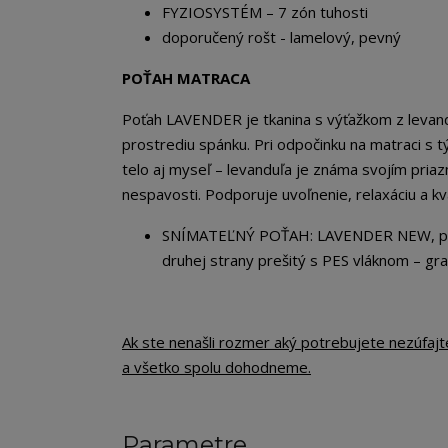
FYZIOSYSTÉM – 7 zón tuhosti
doporučený rošt - lamelový, pevný
POŤAH MATRACA
Poťah LAVENDER je tkanina s výťažkom z levandu
prostrediu spánku. Pri odpočinku na matraci s
telo aj myseľ – levanduľa je známa svojím pria
nespavosti. Podporuje uvoľnenie, relaxáciu a kva
SNÍMATEĽNÝ POŤAH: LAVENDER NEW, preši
druhej strany prešitý s PES vláknom – g
Ak ste nenašli rozmer aký potrebujete nezúfaj
a všetko spolu dohodneme.
Parametre