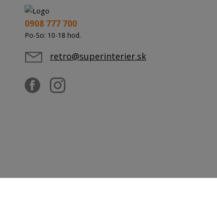
0908 777 700
Po-So: 10-18 hod.
retro@superinterier.sk