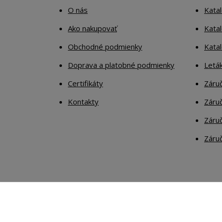
O nás
Kata
Ako nakupovať
Katal
Obchodné podmienky
Kata
Doprava a platobné podmienky
Letá
Certifikáty
Záruč
Kontakty
Záruč
Záruč
Záruč