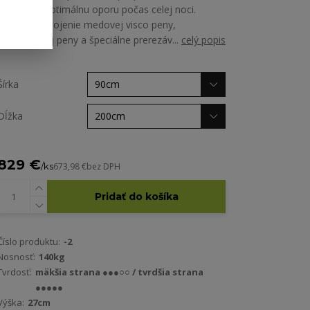
zabezpečí optimálnu oporu počas celej noci.
Jedinečné spojenie medovej visco peny,
levanduľovej peny a špeciálne prerezáv...
celý popis
Šírka
Dĺžka
829 €
/
ks
673,98 €
bez DPH
Pridať do košíka
Číslo produktu:
-2
Nosnosť:
140kg
Tvrdosť:
mäkšia strana ●●●○○ / tvrdšia strana
●●●●●
Výška:
27cm