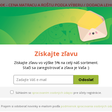
00€ - CENA MATRACU A ROŠTU PODĽA VÝBERU / DODACIA LE
práce
Neviete si rady? Zavolajte.
0
Hľada
Rošty
Doplnky
Postele
Materiá
Získajte zľavu
Získajte zľavu vo výške 5% na celý náš sortiment.
Stačí sa zaregistrovať a zľava je Vaša :)
Odoslať
Súhlasím so
spracovaním osobných údajov
pre účely registrácie.
Prajem si odoberať novinky e-mailom podľa
podmienok spracovania osobných úda