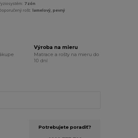
Fyziosystém:
7 zón
Doporučený rošt:
lamelový, pevný
Výroba na mieru
nákupe
Matrace a rošty na mieru do
10 dní
Potrebujete poradiť?