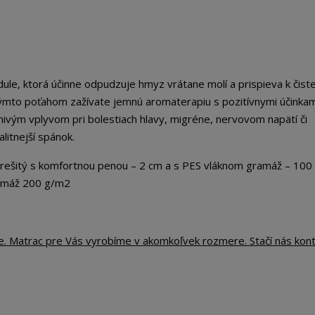
le, ktorá účinne odpudzuje hmyz vrátane molí a prispieva k čist
 týmto poťahom zažívate jemnú aromaterapiu s pozitívnymi účinkam
znivým vplyvom pri bolestiach hlavy, migréne, nervovom napätí či
litnejší spánok.
tý s komfortnou penou – 2 cm a s PES vláknom gramáž – 100 
ramáž 200 g/m2
te. Matrac pre Vás vyrobíme v akomkoľvek rozmere. Stačí nás kon