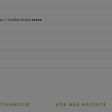
○○ / tvrdšia strana ●●●●●
STIAHNUTIE
KDE NÁS NÁJDETE