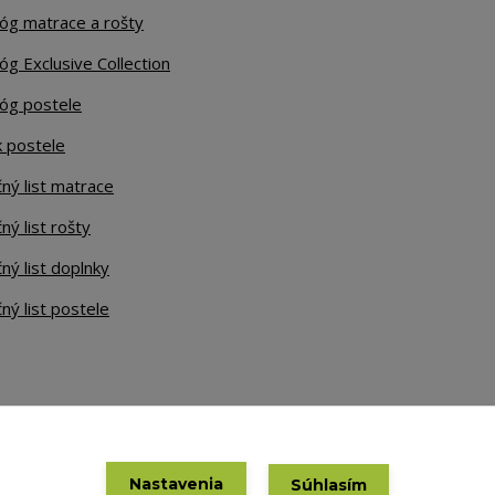
lóg matrace a rošty
óg Exclusive Collection
lóg postele
k postele
ný list matrace
ný list rošty
ný list doplnky
ný list postele
Nastavenia
Súhlasím