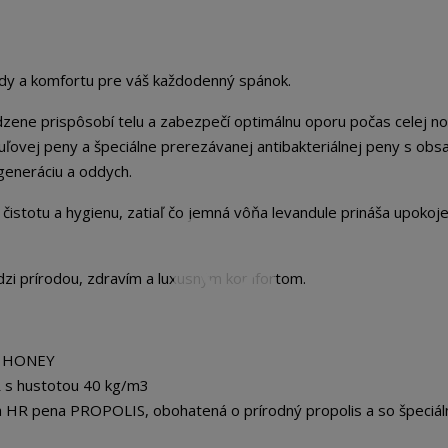
dy a komfortu pre váš každodenný spánok.
ene prispôsobí telu a zabezpečí optimálnu oporu počas celej noc
uľovej peny a špeciálne prerezávanej antibakteriálnej peny s ob
generáciu a oddych.
čistotu a hygienu, zatiaľ čo jemná vôňa levandule prináša upokoje
zi prírodou, zdravím a luxusným komfortom.
CO HONEY
 s hustotou 40 kg/m3
lna HR pena PROPOLIS, obohatená o prírodný propolis a so špeciá