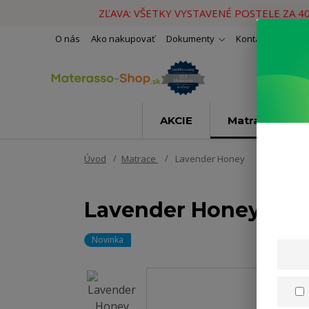
ZĽAVA: VŠETKY VYSTAVENÉ POSTELE ZA 4
O nás
Ako nakupovať
Dokumenty
Kontakty
Naše 
AKCIE
Matrace
Úvod
Matrace
Lavender Honey
Lavender Honey
Novinka