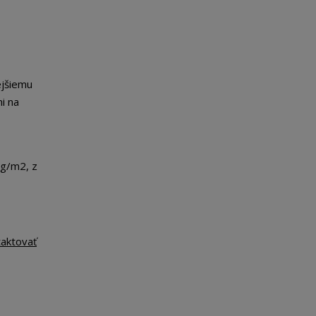
ejšiemu
i na
g/m2, z
taktovať