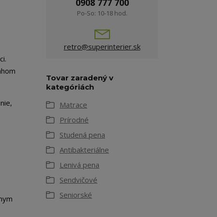
0908 777 700
Po-So: 10-18 hod.
retro@superinterier.sk
i.
sahom
Tovar zaradený v
kategóriách
nie,
Matrace
Prírodné
Studená pena
Antibakteriálne
Lenivá pena
Sendvičové
Seniorské
lnym