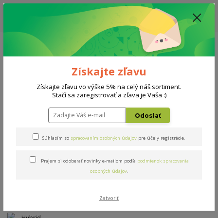
ZĽAVA: VŠETKY VYSTAVENÉ POSTELE ZA 400€ - CENA MATRACU A ROŠTU
PODĽA VÝBERU / DODACIA LEHOTA JE AKTUÁLNE 10-15 PRACOVNÝCH
DNÍ
0908 777 700
Po-So: 10-18 hod.
0
0 €
Získajte zľavu
Menu
Získajte zľavu vo výške 5% na celý náš sortiment.
Stačí sa zaregistrovať a zľava je Vaša :)
Úvod
Matrace
Hybrid Propolis
Odoslať
Hybrid Propolis
Súhlasím so
spracovaním osobných údajov
pre účely registrácie.
Prajem si odoberať novinky e-mailom podľa
podmienok spracovania
Novinka
osobných údajov
.
Zatvoriť