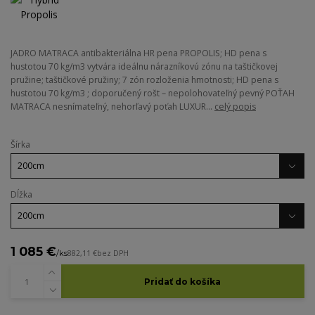
JADRO MATRACA antibakteriálna HR pena PROPOLIS; HD pena s
hustotou 70 kg/m3 vytvára ideálnu nárazníkovú zónu na taštičkovej
pružine; taštičkové pružiny; 7 zón rozloženia hmotnosti; HD pena s
hustotou 70 kg/m3 ; doporučený rošt – nepolohovateľný pevný POŤAH
MATRACA nesnímateľný, nehorľavý poťah LUXUR...
celý popis
Šírka
Dĺžka
1 085 €
/
ks
882,11 €
bez DPH
Pridať do košíka