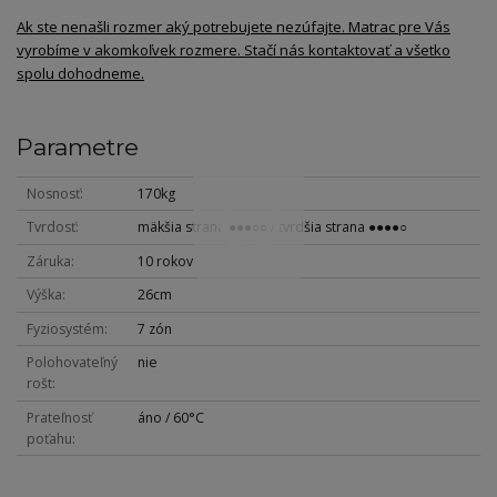
Ak ste nenašli rozmer aký potrebujete nezúfajte. Matrac pre Vás
vyrobíme v akomkoľvek rozmere. Stačí nás kontaktovať a všetko
spolu dohodneme.
Parametre
Nosnosť
170kg
Tvrdosť
mäkšia strana ●●●○○ / tvrdšia strana ●●●●○
Záruka
10 rokov
Výška
26cm
Fyziosystém
7 zón
Polohovateľný
nie
rošt
Prateľnosť
áno / 60°C
poťahu