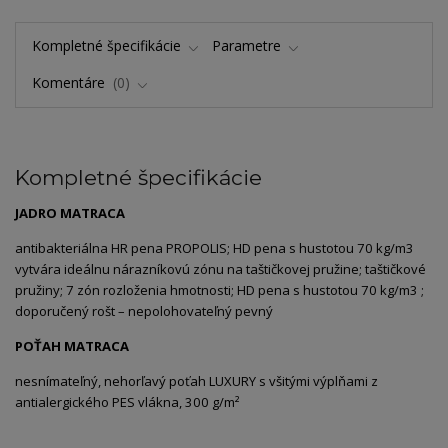
Kompletné špecifikácie
Parametre
Komentáre
0
Kompletné špecifikácie
JADRO MATRACA
antibakteriálna HR pena PROPOLIS; HD pena s hustotou 70 kg/m3
vytvára ideálnu nárazníkovú zónu na taštičkovej pružine; taštičkové
pružiny; 7 zón rozloženia hmotnosti; HD pena s hustotou 70 kg/m3 ;
doporučený rošt – nepolohovateľný pevný
POŤAH MATRACA
nesnímateľný, nehorľavý poťah LUXURY s všitými výplňami z
antialergického PES vlákna, 300 g/m²