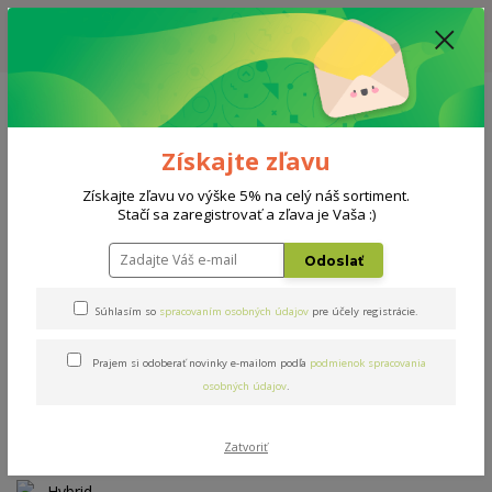
ZĽAVA: VŠETKY VYSTAVENÉ POSTELE ZA 400€ - CENA MATRACU A ROŠTU
PODĽA VÝBERU / DODACIA LEHOTA JE AKTUÁLNE 10-15 PRACOVNÝCH
DNÍ
0908 777 700
Po-So: 10-18 hod.
0
0 €
Získajte zľavu
Menu
Získajte zľavu vo výške 5% na celý náš sortiment.
Stačí sa zaregistrovať a zľava je Vaša :)
Úvod
Matrace
Hybrid Propolis
Odoslať
Hybrid Propolis
Súhlasím so
spracovaním osobných údajov
pre účely registrácie.
Prajem si odoberať novinky e-mailom podľa
podmienok spracovania
Novinka
osobných údajov
.
Zatvoriť