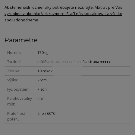
Ak ste nenašli rozmer aký potrebujete nezúfajte. Matrac pre Vás
vyrobíme v akomkoľvek rozmere. Stačí nás kontaktovať a všetko
spolu dohodneme.
Parametre
Nosnosť
170kg
Tvrdosť
mäkšia strana ●●●○○ / tvrdšia strana ●●●●○
Záruka
10 rokov
Výška
26cm
Fyziosystém
7 zón
Polohovateľný
nie
rošt
Prateľnosť
áno / 60°C
poťahu