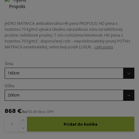
JADRO MATRACA antibakteriálna HR pena PROPOLIS; HD pena s
hustotou 70 kg/m3 vytvára ideálnu nárazníkovú zónu na taštičkovej
pružine; taštičkové pružiny; 7 zón rozloženia hmotnosti; HD pena s
hustotou 70 kg/m3 ; doporučený rošt – nepolohovateľný pevný POŤAH
MATRACA nesnímateľný, nehorľavý poťah LUXUR...
celý popis
Šírka
Dĺžka
868 €
/
ks
705,69 €
bez DPH
Pridať do košíka