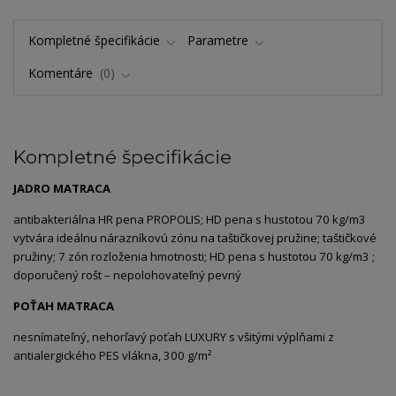
Kompletné špecifikácie
Parametre
Komentáre
0
Kompletné špecifikácie
JADRO MATRACA
antibakteriálna HR pena PROPOLIS; HD pena s hustotou 70 kg/m3
vytvára ideálnu nárazníkovú zónu na taštičkovej pružine; taštičkové
pružiny; 7 zón rozloženia hmotnosti; HD pena s hustotou 70 kg/m3 ;
doporučený rošt – nepolohovateľný pevný
POŤAH MATRACA
nesnímateľný, nehorľavý poťah LUXURY s všitými výplňami z
antialergického PES vlákna, 300 g/m²