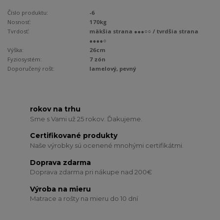
Číslo produktu:
-6
Nosnosť:
170kg
Tvrdosť:
mäkšia strana ●●●○○ / tvrdšia strana
●●●●○
Výška:
26cm
Fyziosystém:
7 zón
Doporučený rošt:
lamelový, pevný
rokov na trhu
Sme s Vami už 25 rokov. Ďakujeme.
Certifikované produkty
Naše výrobky sú ocenené mnohými certifikátmi.
Doprava zdarma
Doprava zdarma pri nákupe nad 200€
Výroba na mieru
Matrace a rošty na mieru do 10 dní