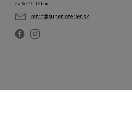
Po-So: 10-18 hod.
retro@superinterier.sk