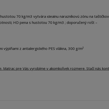
ustotou 70 kg/m3 vytvára ideálnu nárazníkovú zónu na taštičkov
hmotnosti; HD pena s hustotou 70 kg/m3 ; doporučený rošt –
i výplňami z antialergického PES vlákna, 300 g/m²
te. Matrac pre Vás vyrobíme v akomkoľvek rozmere. Stačí nás kon