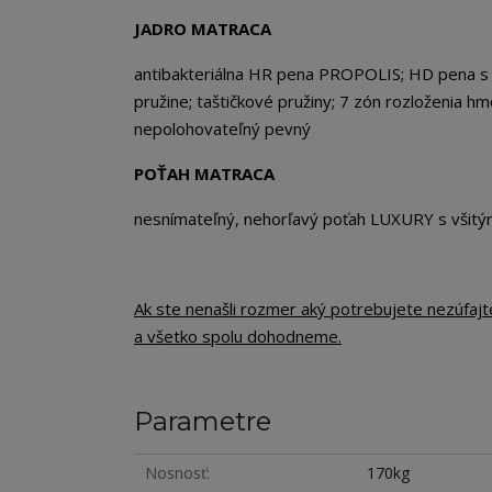
JADRO MATRACA
antibakteriálna HR pena PROPOLIS; HD pena s h
pružine; taštičkové pružiny; 7 zón rozloženia 
nepolohovateľný pevný
POŤAH MATRACA
nesnímateľný, nehorľavý poťah LUXURY s všitým
Ak ste nenašli rozmer aký potrebujete nezúfaj
a všetko spolu dohodneme.
Parametre
Nosnosť
170kg