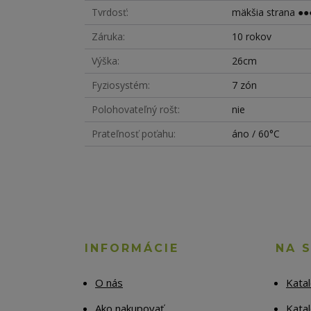
Tvrdosť
mäkšia strana ●●●
Záruka
10 rokov
Výška
26cm
Fyziosystém
7 zón
Polohovateľný rošt
nie
Prateľnosť poťahu
áno / 60°C
INFORMÁCIE
NA 
O nás
Kata
Ako nakupovať
Katal