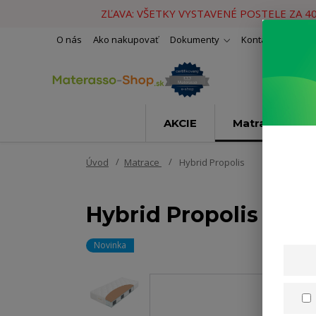
ZĽAVA: VŠETKY VYSTAVENÉ POSTELE ZA 4
O nás
Ako nakupovať
Dokumenty
Kontakty
Naše 
AKCIE
Matrace
Úvod
Matrace
Hybrid Propolis
Hybrid Propolis
Novinka