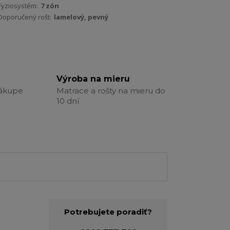
Fyziosystém:
7 zón
Doporučený rošt:
lamelový, pevný
Výroba na mieru
nákupe
Matrace a rošty na mieru do
10 dní
Potrebujete poradiť?