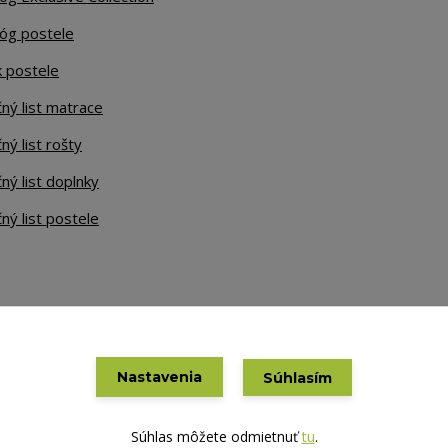
lóg postele
k postele
ný list matrace
ný list rošty
ný list doplnky
ný list postele
Nastavenia
Súhlasím
Vytvorené na
Eshop-rychlo.sk
Súhlas môžete odmietnuť
tu
.