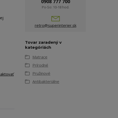
0908 777 700
Po-So: 10-18 hod.
ej
retro@superinterier.sk
Tovar zaradený v
kategóriách
Matrace
Prírodné
Pružinové
taktovať
Antibakteriálne