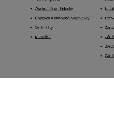
Obchodné podmienky
Kata
Doprava a platobné podmienky
Letá
Certifikáty
Záruč
Kontakty
Záruč
Záruč
Záruč