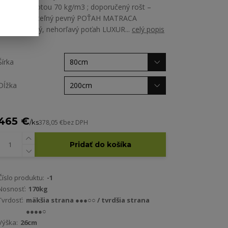
pena s hustotou 70 kg/m3 ; doporučený rošt –
nepolohovateľný pevný POŤAH MATRACA
nesnímateľný, nehorľavý poťah LUXUR...
celý popis
Šírka
Dĺžka
465 €
/
ks
378,05 €
bez DPH
Pridať do košíka
Číslo produktu:
-1
Nosnosť:
170kg
Tvrdosť:
mäkšia strana ●●●○○ / tvrdšia strana
●●●●○
Výška:
26cm