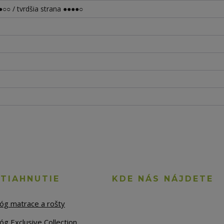
○○ / tvrdšia strana ●●●●○
STIAHNUTIE
KDE NÁS NÁJDETE
lóg matrace a rošty
óg Exclusive Collection