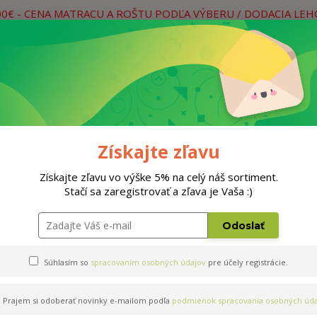
00€ - CENA MATRACU A ROŠTU PODĽA VÝBERU / DODACIA LE
práce
Neviete si rady? Zavolajte.
0
Hľada
Rošty
Doplnky
Postele
Materiá
Získajte zľavu
Získajte zľavu vo výške 5% na celý náš sortiment.
Stačí sa zaregistrovať a zľava je Vaša :)
Odoslať
Súhlasím so
spracovaním osobných údajov
pre účely registrácie.
Prajem si odoberať novinky e-mailom podľa
podmienok spracovania osobných úda