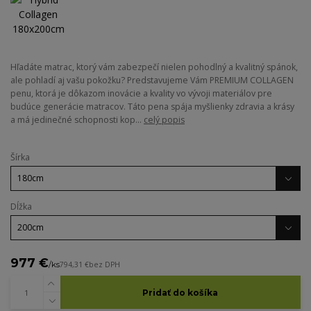
Hľadáte matrac, ktorý vám zabezpečí nielen pohodlný a kvalitný spánok,
ale pohladí aj vašu pokožku? Predstavujeme Vám PREMIUM COLLAGEN
penu, ktorá je dôkazom inovácie a kvality vo vývoji materiálov pre
budúce generácie matracov. Táto pena spája myšlienky zdravia a krásy
a má jedinečné schopnosti kop...
celý popis
Šírka
Dĺžka
977 €
/
ks
794,31 €
bez DPH
Pridať do košíka