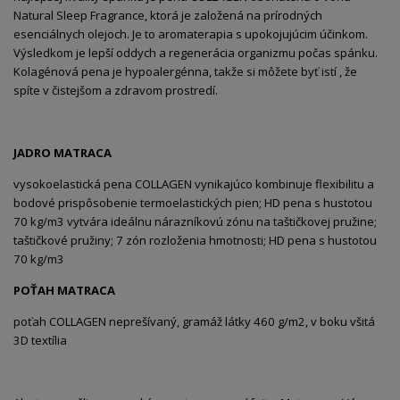
Natural Sleep Fragrance, ktorá je založená na prírodných
esenciálnych olejoch. Je to aromaterapia s upokojujúcim účinkom.
Výsledkom je lepší oddych a regenerácia organizmu počas spánku.
Kolagénová pena je hypoalergénna, takže si môžete byť istí , že
spíte v čistejšom a zdravom prostredí.
JADRO MATRACA
vysokoelastická pena COLLAGEN vynikajúco kombinuje flexibilitu a
bodové prispôsobenie termoelastických pien; HD pena s hustotou
70 kg/m3 vytvára ideálnu nárazníkovú zónu na taštičkovej pružine;
taštičkové pružiny; 7 zón rozloženia hmotnosti; HD pena s hustotou
70 kg/m3
POŤAH MATRACA
poťah COLLAGEN neprešívaný, gramáž látky 460 g/m2, v boku všitá
3D textília