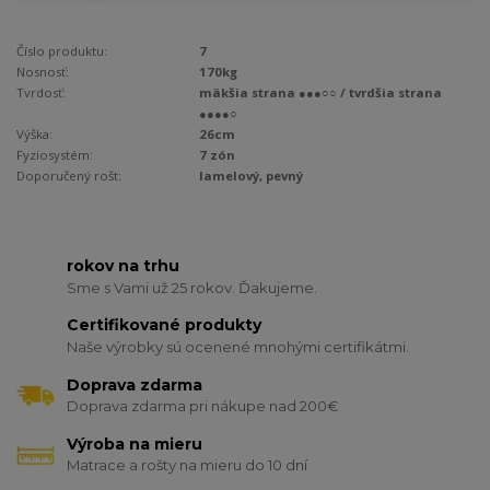
Číslo produktu:
7
Nosnosť:
170kg
Tvrdosť:
mäkšia strana ●●●○○ / tvrdšia strana
●●●●○
Výška:
26cm
Fyziosystém:
7 zón
Doporučený rošt:
lamelový, pevný
rokov na trhu
Sme s Vami už 25 rokov. Ďakujeme.
Certifikované produkty
Naše výrobky sú ocenené mnohými certifikátmi.
Doprava zdarma
Doprava zdarma pri nákupe nad 200€
Výroba na mieru
Matrace a rošty na mieru do 10 dní