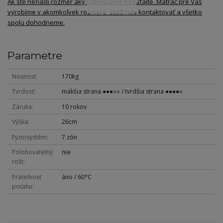
Ak ste nenašli rozmer aký potrebujete nezúfajte. Matrac pre Vás
vyrobíme v akomkoľvek rozmere. Stačí nás kontaktovať a všetko
spolu dohodneme.
Parametre
Nosnosť
170kg
Tvrdosť
mäkšia strana ●●●○○ / tvrdšia strana ●●●●○
Záruka
10 rokov
Výška
26cm
Fyziosystém
7 zón
Polohovateľný
nie
rošt
Prateľnosť
áno / 60°C
poťahu