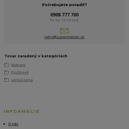
Potrebujete poradiť?
0908 777 700
Po-So: 10-18 hod.
retro@superinterier.sk
Tovar zaradený v kategóriách
Matrace
Pružinové
Lenivá pena
INFORMÁCIE
O nás