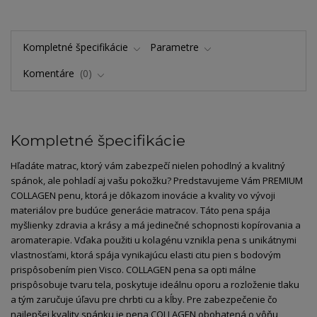
Kompletné špecifikácie
Parametre
Komentáre
0
Kompletné špecifikácie
Hľadáte matrac, ktorý vám zabezpečí nielen pohodlný a kvalitný
spánok, ale pohladí aj vašu pokožku? Predstavujeme Vám PREMIUM
COLLAGEN penu, ktorá je dôkazom inovácie a kvality vo vývoji
materiálov pre budúce generácie matracov. Táto pena spája
myšlienky zdravia a krásy a má jedinečné schopnosti kopírovania a
aromaterapie. Vďaka použiti u kolagénu vznikla pena s unikátnymi
vlastnosťami, ktorá spája vynikajúcu elasti citu pien s bodovým
prispôsobením pien Visco. COLLAGEN pena sa opti málne
prispôsobuje tvaru tela, poskytuje ideálnu oporu a rozloženie tlaku
a tým zaručuje úľavu pre chrbti cu a kĺby. Pre zabezpečenie čo
najlepšej kvality spánku je pena COLLAGEN obohatená o vôňu