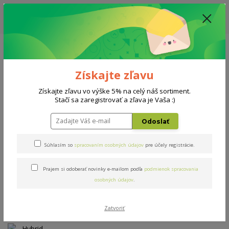
ZĽAVA: VŠETKY VYSTAVENÉ POSTELE ZA 400€ - CENA MATRACU A ROŠTU
PODĽA VÝBERU / DODACIA LEHOTA JE AKTUÁLNE 10-15 PRACOVNÝCH
DNÍ
0908 777 700
Po-So: 10-18 hod.
0
0 €
Získajte zľavu
Menu
Získajte zľavu vo výške 5% na celý náš sortiment.
Stačí sa zaregistrovať a zľava je Vaša :)
Úvod
Matrace
Hybrid Collagen 180x200cm
Odoslať
Hybrid Collagen 180x200cm
Súhlasím so
spracovaním osobných údajov
pre účely registrácie.
Prajem si odoberať novinky e-mailom podľa
podmienok spracovania
Novinka
osobných údajov
.
Zatvoriť