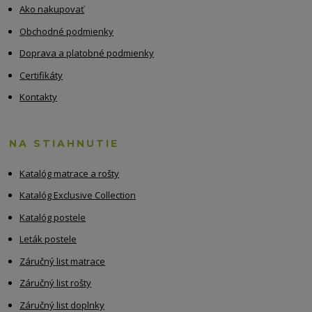
Ako nakupovať
Obchodné podmienky
Doprava a platobné podmienky
Certifikáty
Kontakty
NA STIAHNUTIE
Katalóg matrace a rošty
Katalóg Exclusive Collection
Katalóg postele
Leták postele
Záručný list matrace
Záručný list rošty
Záručný list doplnky