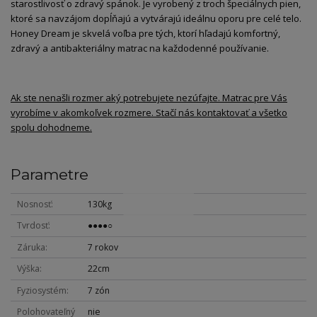
starostlivosť o zdravý spánok. Je vyrobený z troch špeciálnych pien,
ktoré sa navzájom dopĺňajú a vytvárajú ideálnu oporu pre celé telo.
Honey Dream je skvelá voľba pre tých, ktorí hľadajú komfortný,
zdravý a antibakteriálny matrac na každodenné používanie.
Ak ste nenašli rozmer aký potrebujete nezúfajte. Matrac pre Vás
vyrobíme v akomkoľvek rozmere. Stačí nás kontaktovať a všetko
spolu dohodneme.
Parametre
Nosnosť
130kg
Tvrdosť
●●●●○
Záruka
7 rokov
Výška
22cm
Fyziosystém
7 zón
Polohovateľný
nie