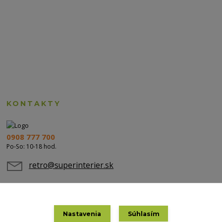
KONTAKTY
0908 777 700
Po-So: 10-18 hod.
retro@superinterier.sk
Nastavenia
Súhlasím