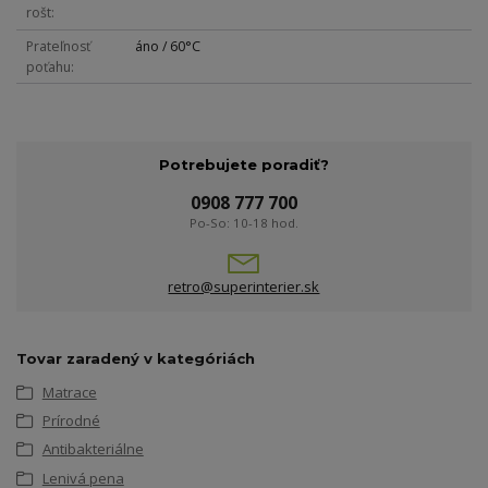
rošt
Prateľnosť
áno / 60°C
poťahu
Potrebujete poradiť?
0908 777 700
Po-So: 10-18 hod.
retro@superinterier.sk
Tovar zaradený v kategóriách
Matrace
Prírodné
Antibakteriálne
Lenivá pena