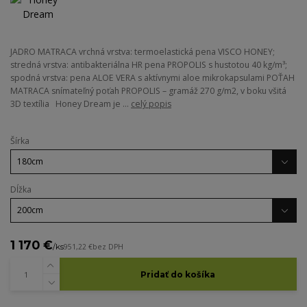
JADRO MATRACA vrchná vrstva: termoelastická pena VISCO HONEY;
stredná vrstva: antibakteriálna HR pena PROPOLIS s hustotou 40 kg/m³;
spodná vrstva: pena ALOE VERA s aktívnymi aloe mikrokapsulami POŤAH
MATRACA snímateľný poťah PROPOLIS – gramáž 270 g/m2, v boku všitá
3D textília Honey Dream je ...
celý popis
Šírka
Dĺžka
1 170 €
/
ks
951,22 €
bez DPH
Pridať do košíka