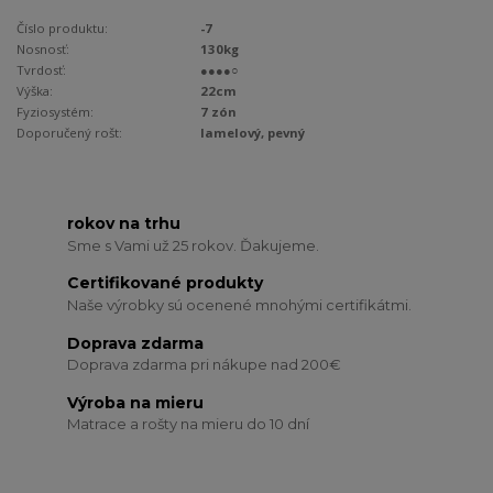
Číslo produktu:
-7
Nosnosť:
130kg
Tvrdosť:
●●●●○
Výška:
22cm
Fyziosystém:
7 zón
Doporučený rošt:
lamelový, pevný
rokov na trhu
Sme s Vami už 25 rokov. Ďakujeme.
Certifikované produkty
Naše výrobky sú ocenené mnohými certifikátmi.
Doprava zdarma
Doprava zdarma pri nákupe nad 200€
Výroba na mieru
Matrace a rošty na mieru do 10 dní