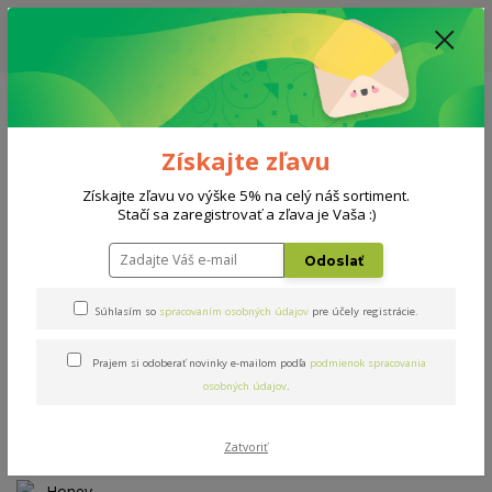
ZĽAVA: VŠETKY VYSTAVENÉ POSTELE ZA 400€ - CENA MATRACU A ROŠTU
PODĽA VÝBERU / DODACIA LEHOTA JE AKTUÁLNE 10-15 PRACOVNÝCH
DNÍ
0908 777 700
Po-So: 10-18 hod.
0
0 €
Získajte zľavu
Menu
Získajte zľavu vo výške 5% na celý náš sortiment.
Stačí sa zaregistrovať a zľava je Vaša :)
Úvod
Matrace
Honey Dream
Odoslať
Honey Dream
Súhlasím so
spracovaním osobných údajov
pre účely registrácie.
Prajem si odoberať novinky e-mailom podľa
podmienok spracovania
Novinka
osobných údajov
.
Zatvoriť