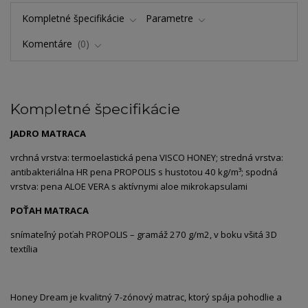
Kompletné špecifikácie
Parametre
Komentáre
0
Kompletné špecifikácie
JADRO MATRACA
vrchná vrstva: termoelastická pena VISCO HONEY; stredná vrstva:
antibakteriálna HR pena PROPOLIS s hustotou 40 kg/m³; spodná
vrstva: pena ALOE VERA s aktívnymi aloe mikrokapsulami
POŤAH MATRACA
snímateľný poťah PROPOLIS – gramáž 270 g/m2, v boku všitá 3D
textília
Honey Dream je kvalitný 7-zónový matrac, ktorý spája pohodlie a