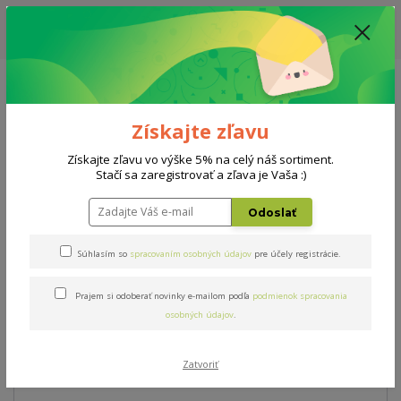
ZĽAVA: VŠETKY VYSTAVENÉ POSTELE ZA 400€ - CENA MATRACU A ROŠTU
PODĽA VÝBERU / DODACIA LEHOTA JE AKTUÁLNE 10-15 PRACOVNÝCH
DNÍ
0908 777 700
Po-So: 10-18 hod.
0
0 €
Získajte zľavu
Menu
Získajte zľavu vo výške 5% na celý náš sortiment.
Stačí sa zaregistrovať a zľava je Vaša :)
Úvod
Postele
Florenza
Odoslať
Florenza
Súhlasím so
spracovaním osobných údajov
pre účely registrácie.
Prajem si odoberať novinky e-mailom podľa
podmienok spracovania
Novinka
Akcia
osobných údajov
.
Zatvoriť