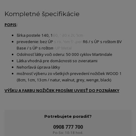
Kompletné špecifikácie
POPIS
:
šírka postele 140, 160, 180 x 200cm
prevedenie: bez ÚP s roštom Super R6 / s ÚP s roštom BV
Base / s ÚP s roštom UP Metal
Odolnosť látky voči oderu: 50 000 cyklov Martindale
Látka vhodná pre domácnosti so zvieratami
Nehorľavá úprava látky
možnosť výberu zo všetkých prevedení nožičiek WOOD 1
(8cm, 1cm, 13cm / natur, walnut, grey, wenge, black)
VÝŠKU A FARBU NOŽIČIEK PROSÍME UVIESŤ DO POZNÁMKY
Potrebujete poradiť?
0908 777 700
Po-So: 10-18 hod.