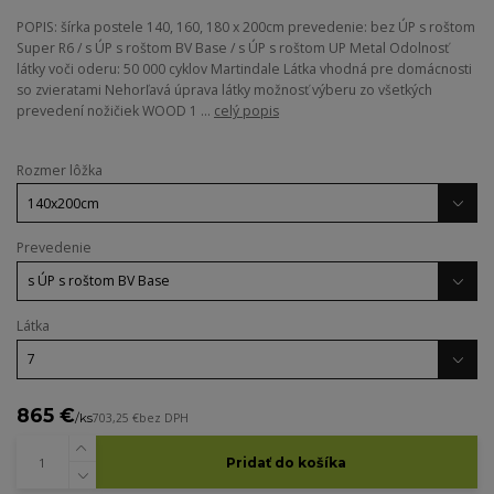
POPIS: šírka postele 140, 160, 180 x 200cm prevedenie: bez ÚP s roštom
Super R6 / s ÚP s roštom BV Base / s ÚP s roštom UP Metal Odolnosť
látky voči oderu: 50 000 cyklov Martindale Látka vhodná pre domácnosti
so zvieratami Nehorľavá úprava látky možnosť výberu zo všetkých
prevedení nožičiek WOOD 1 ...
celý popis
Rozmer lôžka
Prevedenie
Látka
865 €
/
ks
703,25 €
bez DPH
Pridať do košíka