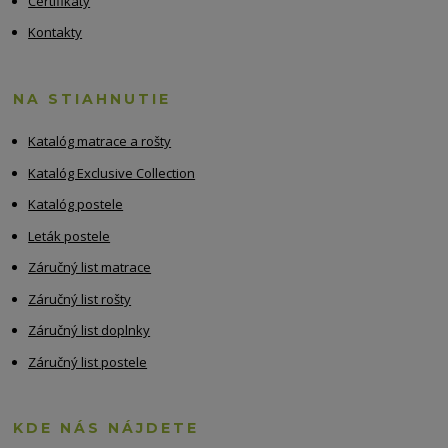
Certifikáty
Kontakty
NA STIAHNUTIE
Katalóg matrace a rošty
Katalóg Exclusive Collection
Katalóg postele
Leták postele
Záručný list matrace
Záručný list rošty
Záručný list doplnky
Záručný list postele
KDE NÁS NÁJDETE