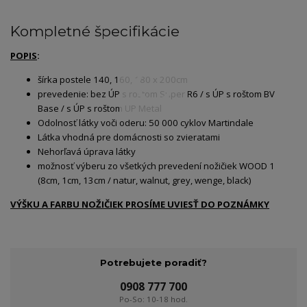
Kompletné špecifikácie
POPIS
:
šírka postele 140, 160, 180 x 200cm
prevedenie: bez ÚP s roštom Super R6 / s ÚP s roštom BV
Base / s ÚP s roštom UP Metal
Odolnosť látky voči oderu: 50 000 cyklov Martindale
Látka vhodná pre domácnosti so zvieratami
Nehorľavá úprava látky
možnosť výberu zo všetkých prevedení nožičiek WOOD 1
(8cm, 1cm, 13cm / natur, walnut, grey, wenge, black)
VÝŠKU A FARBU NOŽIČIEK PROSÍME UVIESŤ DO POZNÁMKY
Potrebujete poradiť?
0908 777 700
Po-So: 10-18 hod.