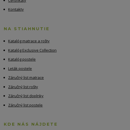
Certifikáty
Kontakty
NA STIAHNUTIE
Katalóg matrace a rošty
Katalóg Exclusive Collection
Katalóg postele
Leták postele
Záručný list matrace
Záručný list rošty
Záručný list doplnky
Záručný list postele
KDE NÁS NÁJDETE