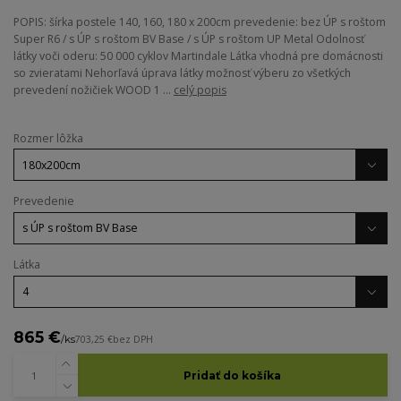
POPIS: šírka postele 140, 160, 180 x 200cm prevedenie: bez ÚP s roštom
Super R6 / s ÚP s roštom BV Base / s ÚP s roštom UP Metal Odolnosť
látky voči oderu: 50 000 cyklov Martindale Látka vhodná pre domácnosti
so zvieratami Nehorľavá úprava látky možnosť výberu zo všetkých
prevedení nožičiek WOOD 1 ...
celý popis
Rozmer lôžka
Prevedenie
Látka
865 €
/
ks
703,25 €
bez DPH
Pridať do košíka