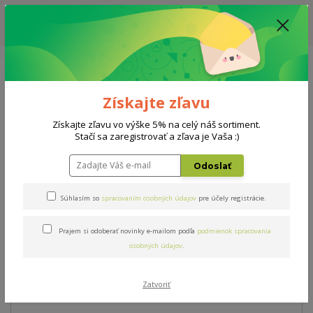
ZĽAVA: VŠETKY VYSTAVENÉ POSTELE ZA 400€ - CENA MATRACU A ROŠTU
PODĽA VÝBERU / DODACIA LEHOTA JE AKTUÁLNE 10-15 PRACOVNÝCH
DNÍ
0908 777 700
Po-So: 10-18 hod.
0
0 €
Získajte zľavu
Menu
Získajte zľavu vo výške 5% na celý náš sortiment.
Stačí sa zaregistrovať a zľava je Vaša :)
Úvod
Postele
Florenza
Odoslať
Florenza
Súhlasím so
spracovaním osobných údajov
pre účely registrácie.
Prajem si odoberať novinky e-mailom podľa
podmienok spracovania
Novinka
Akcia
osobných údajov
.
Zatvoriť