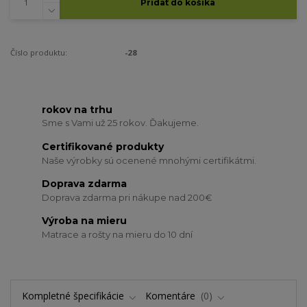
Pridať do košíka
Číslo produktu:
-28
rokov na trhu
Sme s Vami už 25 rokov. Ďakujeme.
Certifikované produkty
Naše výrobky sú ocenené mnohými certifikátmi.
Doprava zdarma
Doprava zdarma pri nákupe nad 200€
Výroba na mieru
Matrace a rošty na mieru do 10 dní
Kompletné špecifikácie
Komentáre
0