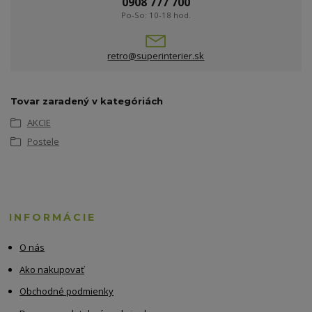
0908 777 700
Po-So: 10-18 hod.
retro@superinterier.sk
Tovar zaradený v kategóriách
AKCIE
Postele
INFORMÁCIE
O nás
Ako nakupovať
Obchodné podmienky