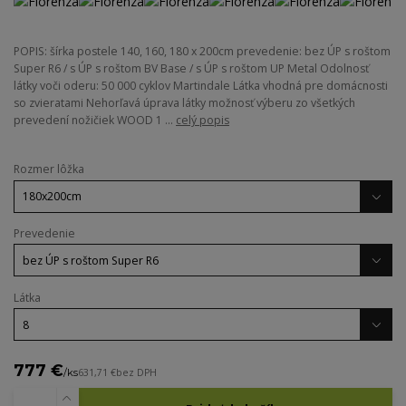
POPIS: šírka postele 140, 160, 180 x 200cm prevedenie: bez ÚP s roštom
Super R6 / s ÚP s roštom BV Base / s ÚP s roštom UP Metal Odolnosť
látky voči oderu: 50 000 cyklov Martindale Látka vhodná pre domácnosti
so zvieratami Nehorľavá úprava látky možnosť výberu zo všetkých
prevedení nožičiek WOOD 1 ...
celý popis
Rozmer lôžka
Prevedenie
Látka
777 €
/
ks
631,71 €
bez DPH