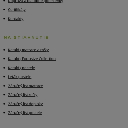
Doprava a platobné podmienky
Certifikáty
Kontakty
NA STIAHNUTIE
Katalóg matrace a rošty
Katalóg Exclusive Collection
Katalóg postele
Leták postele
Záručný list matrace
Záručný list rošty
Záručný list doplnky
Záručný list postele