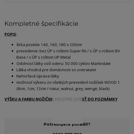
Kompletné špecifikácie
POPIS
:
šírka postele 140, 160, 180 x 200cm
prevedenie: bez ÚP s roštom Super R6 / s ÚP s roštom BV
Base / s ÚP s roštom UP Metal
Odolnosť látky voči oderu: 50 000 cyklov Martindale
Látka vhodná pre domácnosti so zvieratami
Nehorľavá úprava látky
možnosť výberu zo všetkých prevedení nožičiek WOOD 1
(8cm, 1cm, 13cm / natur, walnut, grey, wenge, black)
VÝŠKU A FARBU NOŽIČIEK PROSÍME UVIESŤ DO POZNÁMKY
Potrebujete poradiť?