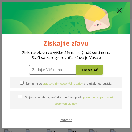
ZĽAVA: VŠETKY VYSTAVENÉ POSTELE ZA 400€ - CENA MATRACU A ROŠTU
PODĽA VÝBERU / DODACIA LEHOTA JE AKTUÁLNE 10-15 PRACOVNÝCH
DNÍ
0908 777 700
Po-So: 10-18 hod.
0
0 €
Získajte zľavu
Menu
Získajte zľavu vo výške 5% na celý náš sortiment.
Stačí sa zaregistrovať a zľava je Vaša :)
Úvod
Postele
Florenza
Odoslať
Florenza
Súhlasím so
spracovaním osobných údajov
pre účely registrácie.
Prajem si odoberať novinky e-mailom podľa
podmienok spracovania
Novinka
Akcia
osobných údajov
.
Zatvoriť