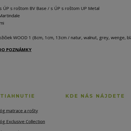
 s ÚP s roštom BV Base / s ÚP s roštom UP Metal
Martindale
mi
žičiek WOOD 1 (8cm, 1cm, 13cm / natur, walnut, grey, wenge, bl
Ť DO POZNÁMKY
STIAHNUTIE
KDE NÁS NÁJDETE
lóg matrace a rošty
óg Exclusive Collection