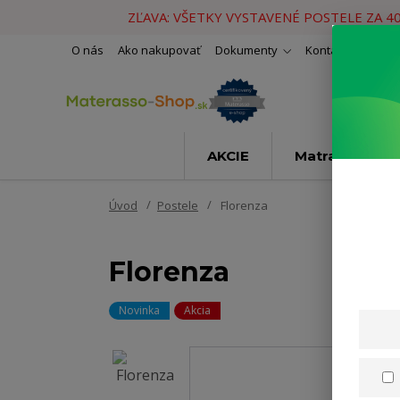
ZĽAVA: VŠETKY VYSTAVENÉ POSTELE ZA 4
O nás
Ako nakupovať
Dokumenty
Kontakty
Naše 
AKCIE
Matrace
Úvod
Postele
Florenza
Florenza
Novinka
Akcia