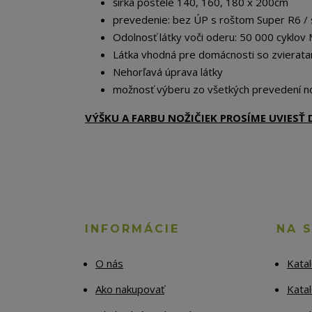
šírka postele 140, 160, 180 x 200cm
prevedenie: bez ÚP s roštom Super R6 /
Odolnosť látky voči oderu: 50 000 cyklov 
Látka vhodná pre domácnosti so zvierata
Nehorľavá úprava látky
možnosť výberu zo všetkých prevedení no
VÝŠKU A FARBU NOŽIČIEK PROSÍME UVIES
INFORMÁCIE
NA 
O nás
Kata
Ako nakupovať
Katal