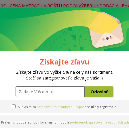
00€ - CENA MATRACU A ROŠTU PODĽA VÝBERU / DODACIA LE
práce
Neviete si rady? Zavolajte.
0
Hľada
Rošty
Doplnky
Postele
Materiá
Získajte zľavu
Získajte zľavu vo výške 5% na celý náš sortiment.
Stačí sa zaregistrovať a zľava je Vaša :)
Odoslať
Súhlasím so
spracovaním osobných údajov
pre účely registrácie.
Prajem si odoberať novinky e-mailom podľa
podmienok spracovania osobných úda