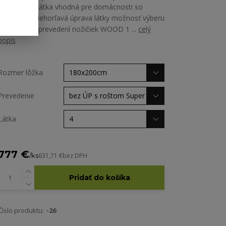
Martindale Látka vhodná pre domácnosti so
zvieratami Nehorľavá úprava látky možnosť výberu
zo všetkých prevedení nožičiek WOOD 1 ...
celý
popis
Rozmer lôžka
Prevedenie
Látka
777 €
/
ks
631,71 €
bez DPH
Pridať do košíka
Číslo produktu:
-26