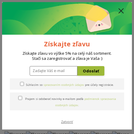
ZĽAVA: VŠETKY VYSTAVENÉ POSTELE ZA 400€ - CENA MATRACU A ROŠTU
PODĽA VÝBERU / DODACIA LEHOTA JE AKTUÁLNE 10-15 PRACOVNÝCH
DNÍ
0908 777 700
Po-So: 10-18 hod.
0
0 €
Získajte zľavu
Menu
Získajte zľavu vo výške 5% na celý náš sortiment.
Stačí sa zaregistrovať a zľava je Vaša :)
Úvod
Postele
Florenza
Odoslať
Florenza
Súhlasím so
spracovaním osobných údajov
pre účely registrácie.
Prajem si odoberať novinky e-mailom podľa
podmienok spracovania
Novinka
Akcia
osobných údajov
.
Zatvoriť