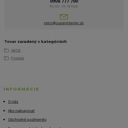
0908 777 700
Po-So: 10-18 hod.
retro@superinterier.sk
Tovar zaradený v kategóriách
AKCIE
Postele
INFORMÁCIE
O nás
Ako nakupovať
Obchodné podmienky