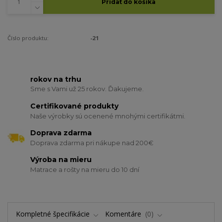
Pridať do košíka
Číslo produktu:
-21
rokov na trhu
Sme s Vami už 25 rokov. Ďakujeme.
Certifikované produkty
Naše výrobky sú ocenené mnohými certifikátmi.
Doprava zdarma
Doprava zdarma pri nákupe nad 200€
Výroba na mieru
Matrace a rošty na mieru do 10 dní
Kompletné špecifikácie
Komentáre
0