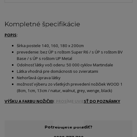
Kompletné špecifikácie
POPIS
:
šírka postele 140, 160, 180 x 200cm
prevedenie: bez ÚP s roštom Super R6 / s ÚP s roštom BV
Base / s ÚP s roštom UP Metal
Odolnosť látky voči oderu: 50 000 cyklov Martindale
Látka vhodná pre domácnosti so zvieratami
Nehorľavá úprava látky
možnosť výberu zo všetkých prevedení nožičiek WOOD 1
(8cm, 1cm, 13cm / natur, walnut, grey, wenge, black)
VÝŠKU A FARBU NOŽIČIEK PROSÍME UVIESŤ DO POZNÁMKY
Potrebujete poradiť?