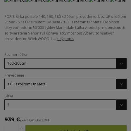
POPIS: šírka postele 140, 160, 180 x 200cm prevedenie: bez ÚP s roštom
Super R6 / s ÚP s roštom BV Base / s ÚP s roštom UP Metal Odolnosť
látky voči oderu: 50 000 cyklov Martindale Látka vhodná pre domácnosti
so zvieratami Nehorľavá úprava látky možnosť výberu zo všetkých
prevedení nožičiek WOOD 1 ...
celý popis
Rozmer lôžka
Prevedenie
Látka
939 €
/
ks
763,41 €
bez DPH