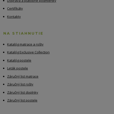
Doprava a platobné podmienky
Certifikáty
Kontakty
NA STIAHNUTIE
Katalóg matrace a rošty
Katalóg Exclusive Collection
Katalóg postele
Leták postele
Záručný list matrace
Záručný list rošty
Záručný list doplnky
Záručný list postele