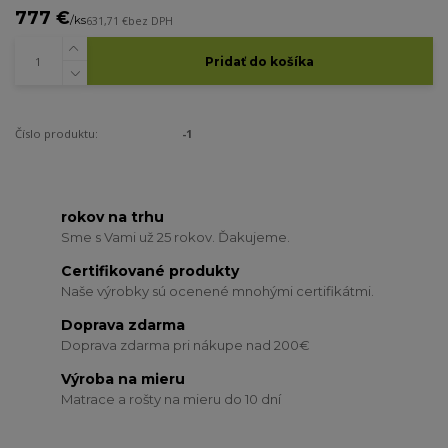
777 €
/
ks
631,71 €
bez DPH
Pridať do košíka
Číslo produktu:
-1
rokov na trhu
Sme s Vami už 25 rokov. Ďakujeme.
Certifikované produkty
Naše výrobky sú ocenené mnohými certifikátmi.
Doprava zdarma
Doprava zdarma pri nákupe nad 200€
Výroba na mieru
Matrace a rošty na mieru do 10 dní