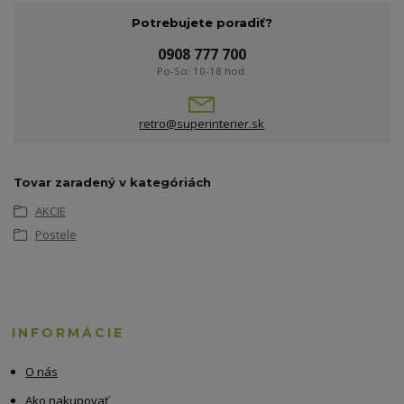
Potrebujete poradiť?
0908 777 700
Po-So: 10-18 hod.
retro@superinterier.sk
Tovar zaradený v kategóriách
AKCIE
Postele
INFORMÁCIE
O nás
Ako nakupovať