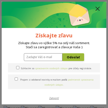
ZĽAVA: VŠETKY VYSTAVENÉ POSTELE ZA 400€ - CENA MATRACU A ROŠTU
PODĽA VÝBERU / DODACIA LEHOTA JE AKTUÁLNE 10-15 PRACOVNÝCH
DNÍ
0908 777 700
Po-So: 10-18 hod.
0
0 €
Získajte zľavu
Menu
Získajte zľavu vo výške 5% na celý náš sortiment.
Stačí sa zaregistrovať a zľava je Vaša :)
Úvod
Postele
Florenza
Odoslať
Florenza
Súhlasím so
spracovaním osobných údajov
pre účely registrácie.
Prajem si odoberať novinky e-mailom podľa
podmienok spracovania
Novinka
Akcia
osobných údajov
.
Zatvoriť