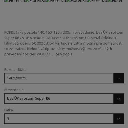
POPIS: šírka postele 140, 160, 180 x 200cm prevedenie: bez ÚP s roštom
Super R6 / s ÚP s roštom BV Base / s ÚP s roštom UP Metal Odolnosť
látky voči oderu: 50 000 cyklov Martindale Látka vhodná pre domácnosti
so zvieratami Nehorľavá úprava látky možnosť výberu zo všetkých
prevedení nožičiek WOOD 1 ...
celý popis
Rozmer lôžka
Prevedenie
Látka