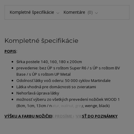
Kompletné špecifikácie
Komentáre
0
Kompletné špecifikácie
POPIS
:
šírka postele 140, 160, 180 x 200cm
prevedenie: bez ÚP s roštom Super R6 / s ÚP s roštom BV
Base / s ÚP s roštom UP Metal
Odolnosť látky voči oderu: 50 000 cyklov Martindale
Látka vhodná pre domácnosti so zvieratami
Nehorľavá úprava látky
možnosť výberu zo všetkých prevedení nožičiek WOOD 1
(8cm, 1cm, 13cm / natur, walnut, grey, wenge, black)
VÝŠKU A FARBU NOŽIČIEK PROSÍME UVIESŤ DO POZNÁMKY