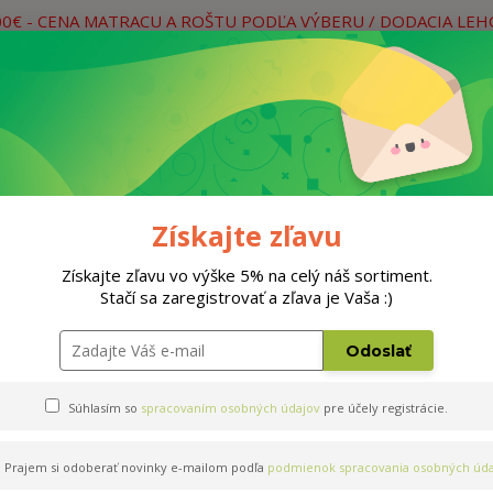
00€ - CENA MATRACU A ROŠTU PODĽA VÝBERU / DODACIA LE
práce
Neviete si rady? Zavolajte.
0
Hľada
Rošty
Doplnky
Postele
Materiá
Získajte zľavu
Získajte zľavu vo výške 5% na celý náš sortiment.
Stačí sa zaregistrovať a zľava je Vaša :)
Odoslať
Súhlasím so
spracovaním osobných údajov
pre účely registrácie.
Prajem si odoberať novinky e-mailom podľa
podmienok spracovania osobných úda