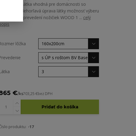
Martindale Látka vhodná pre domácnosti so
zvieratami Nehorľavá úprava látky možnosť výberu
zo všetkých prevedení nožičiek WOOD 1 ...
celý
popis
Rozmer lôžka
Prevedenie
Látka
865 €
/
ks
703,25 €
bez DPH
Pridať do košíka
Číslo produktu:
-17