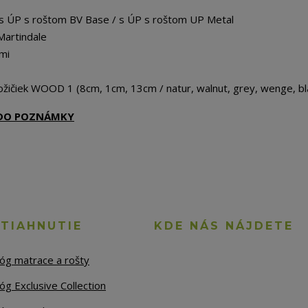
 s ÚP s roštom BV Base / s ÚP s roštom UP Metal
Martindale
mi
žičiek WOOD 1 (8cm, 1cm, 13cm / natur, walnut, grey, wenge, bl
Ť DO POZNÁMKY
STIAHNUTIE
KDE NÁS NÁJDETE
lóg matrace a rošty
óg Exclusive Collection