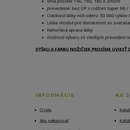
šírka postele 140, 160, 180 x 200cm
prevedenie: bez ÚP s roštom Super R6 /
Odolnosť látky voči oderu: 50 000 cyklov 
Látka vhodná pre domácnosti so zvierata
Nehorľavá úprava látky
možnosť výberu zo všetkých prevedení no
VÝŠKU A FARBU NOŽIČIEK PROSÍME UVIES
INFORMÁCIE
NA 
O nás
Kata
Ako nakupovať
Katal