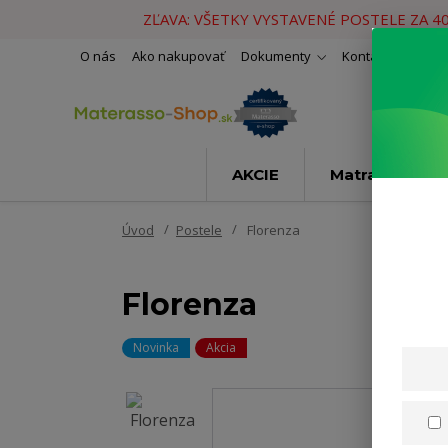
ZĽAVA: VŠETKY VYSTAVENÉ POSTELE ZA 4
O nás
Ako nakupovať
Dokumenty
Kontakty
Naše 
AKCIE
Matrace
Úvod
Postele
Florenza
Florenza
Novinka
Akcia