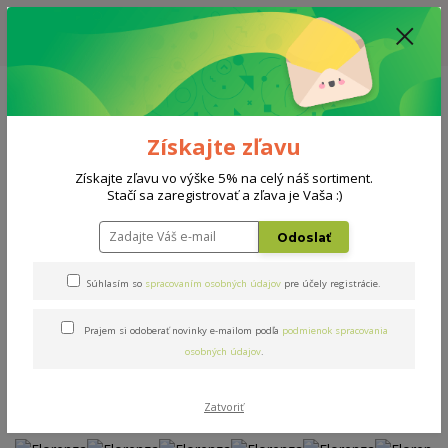
ZĽAVA: VŠETKY VYSTAVENÉ POSTELE ZA 400€ - CENA MATRACU A ROŠTU
PODĽA VÝBERU / DODACIA LEHOTA JE AKTUÁLNE 10-15 PRACOVNÝCH
DNÍ
0908 777 700
Po-So: 10-18 hod.
0
0 €
Získajte zľavu
Menu
Získajte zľavu vo výške 5% na celý náš sortiment.
Stačí sa zaregistrovať a zľava je Vaša :)
Úvod
Postele
Florenza
Odoslať
Florenza
Súhlasím so
spracovaním osobných údajov
pre účely registrácie.
Prajem si odoberať novinky e-mailom podľa
podmienok spracovania
Novinka
Akcia
osobných údajov
.
Zatvoriť