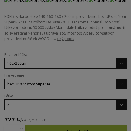
POPIS: šírka postele 140, 160, 180 x 200cm prevedenie: bez ÚP s roštom
Super R6 / s ÚP s roštom BV Base / s ÚP s roštom UP Metal Odolnosť
látky voči oderu: 50 000 cyklov Martindale Látka vhodná pre domácnosti
so zvieratami Nehorľavá úprava látky možnosť výberu zo všetkých
prevedení nožičiek WOOD 1 ...
celý popis
Rozmer lôžka
Prevedenie
Látka
777 €
/
ks
631,71 €
bez DPH