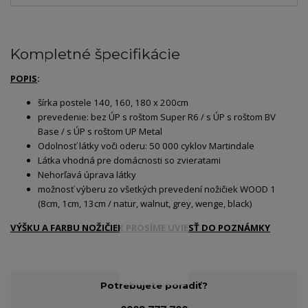
Kompletné špecifikácie
POPIS
:
šírka postele 140, 160, 180 x 200cm
prevedenie: bez ÚP s roštom Super R6 / s ÚP s roštom BV
Base / s ÚP s roštom UP Metal
Odolnosť látky voči oderu: 50 000 cyklov Martindale
Látka vhodná pre domácnosti so zvieratami
Nehorľavá úprava látky
možnosť výberu zo všetkých prevedení nožičiek WOOD 1
(8cm, 1cm, 13cm / natur, walnut, grey, wenge, black)
VÝŠKU A FARBU NOŽIČIEK PROSÍME UVIESŤ DO POZNÁMKY
Potrebujete poradiť?