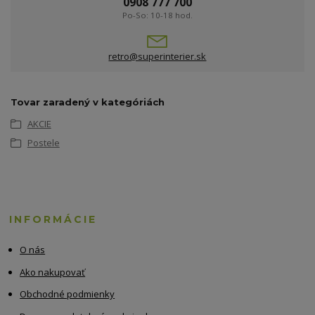
0908 777 700
Po-So: 10-18 hod.
retro@superinterier.sk
Tovar zaradený v kategóriách
AKCIE
Postele
INFORMÁCIE
O nás
Ako nakupovať
Obchodné podmienky