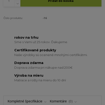
Pridať do košíka
Číslo produktu:
-16
rokov na trhu
Sme s Vami už 25 rokov. Ďakujeme.
Certifikované produkty
Naše výrobky sú ocenené mnohými certifikátmi.
Doprava zdarma
Doprava zdarma pri nákupe nad 200€
Výroba na mieru
Matrace a rošty na mieru do 10 dní
Kompletné špecifikácie
Komentáre
0