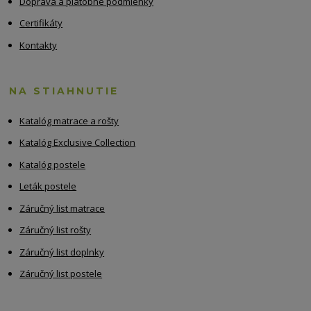
Doprava a platobné podmienky
Certifikáty
Kontakty
NA STIAHNUTIE
Katalóg matrace a rošty
Katalóg Exclusive Collection
Katalóg postele
Leták postele
Záručný list matrace
Záručný list rošty
Záručný list doplnky
Záručný list postele