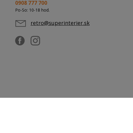
0908 777 700
Po-So: 10-18 hod.
retro@superinterier.sk