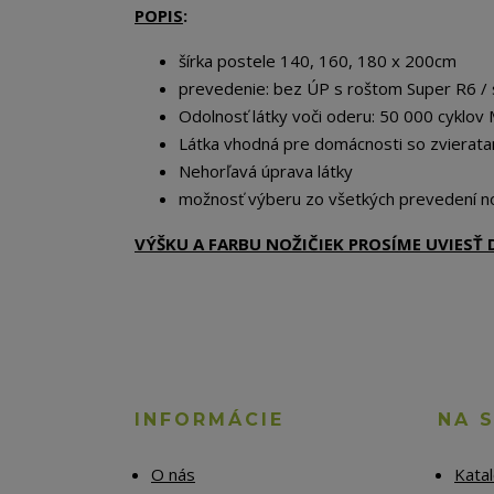
POPIS
:
šírka postele 140, 160, 180 x 200cm
prevedenie: bez ÚP s roštom Super R6 /
Odolnosť látky voči oderu: 50 000 cyklov 
Látka vhodná pre domácnosti so zvierata
Nehorľavá úprava látky
možnosť výberu zo všetkých prevedení no
VÝŠKU A FARBU NOŽIČIEK PROSÍME UVIES
INFORMÁCIE
NA 
O nás
Kata