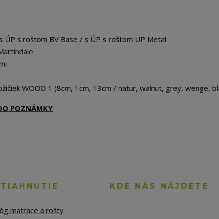
 s ÚP s roštom BV Base / s ÚP s roštom UP Metal
Martindale
mi
žičiek WOOD 1 (8cm, 1cm, 13cm / natur, walnut, grey, wenge, bl
Ť DO POZNÁMKY
STIAHNUTIE
KDE NÁS NÁJDETE
lóg matrace a rošty