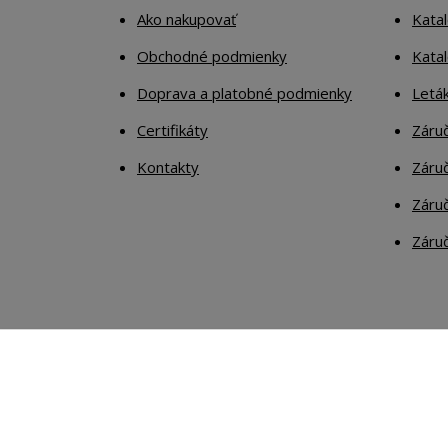
Ako nakupovať
Katal
Obchodné podmienky
Kata
Doprava a platobné podmienky
Letá
Certifikáty
Záruč
Kontakty
Záruč
Záruč
Záruč