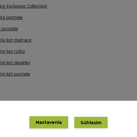
óg Exclusive Collection
lóg postele
k postele
ný list matrace
ný list rošty
ný list doplnky
ný list postele
Nastavenia
Súhlasím
Vytvorené na
Eshop-rychlo.sk