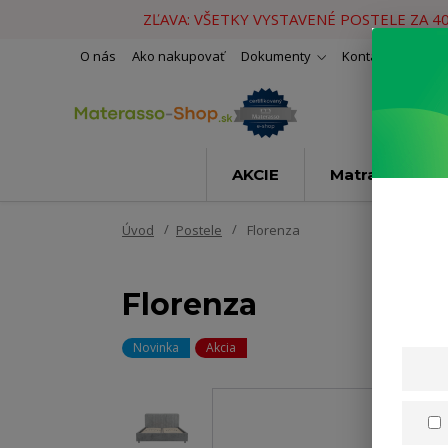
ZĽAVA: VŠETKY VYSTAVENÉ POSTELE ZA 4
O nás
Ako nakupovať
Dokumenty
Kontakty
Naše 
AKCIE
Matrace
Úvod
Postele
Florenza
Florenza
Novinka
Akcia