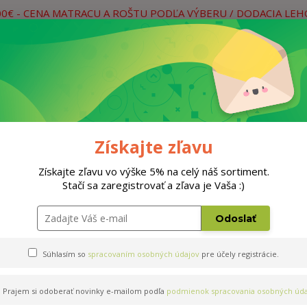
00€ - CENA MATRACU A ROŠTU PODĽA VÝBERU / DODACIA LE
práce
Neviete si rady? Zavolajte.
0
Hľada
Rošty
Doplnky
Postele
Materiá
Získajte zľavu
Získajte zľavu vo výške 5% na celý náš sortiment.
Stačí sa zaregistrovať a zľava je Vaša :)
Odoslať
Súhlasím so
spracovaním osobných údajov
pre účely registrácie.
Prajem si odoberať novinky e-mailom podľa
podmienok spracovania osobných úda