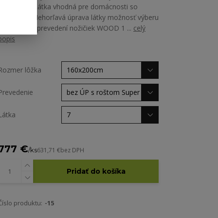
Martindale Látka vhodná pre domácnosti so
zvieratami Nehorľavá úprava látky možnosť výberu
zo všetkých prevedení nožičiek WOOD 1 ...
celý
popis
Rozmer lôžka
Prevedenie
Látka
777 €
/
ks
631,71 €
bez DPH
Pridať do košíka
Číslo produktu:
-15