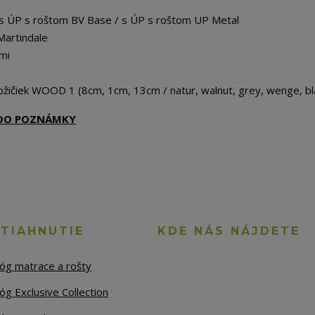
 s ÚP s roštom BV Base / s ÚP s roštom UP Metal
Martindale
mi
žičiek WOOD 1 (8cm, 1cm, 13cm / natur, walnut, grey, wenge, bl
Ť DO POZNÁMKY
STIAHNUTIE
KDE NÁS NÁJDETE
lóg matrace a rošty
óg Exclusive Collection