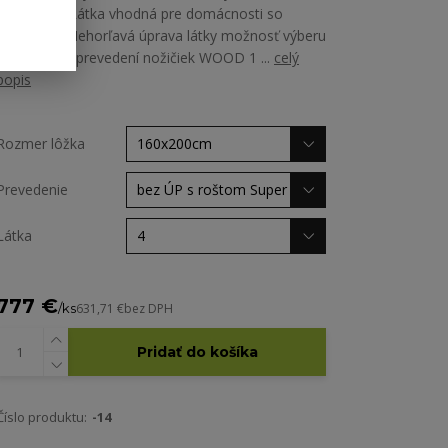
Martindale Látka vhodná pre domácnosti so
zvieratami Nehorľavá úprava látky možnosť výberu
zo všetkých prevedení nožičiek WOOD 1 ...
celý
popis
Rozmer lôžka
Prevedenie
Látka
777 €
/
ks
631,71 €
bez DPH
Pridať do košíka
Číslo produktu:
-14