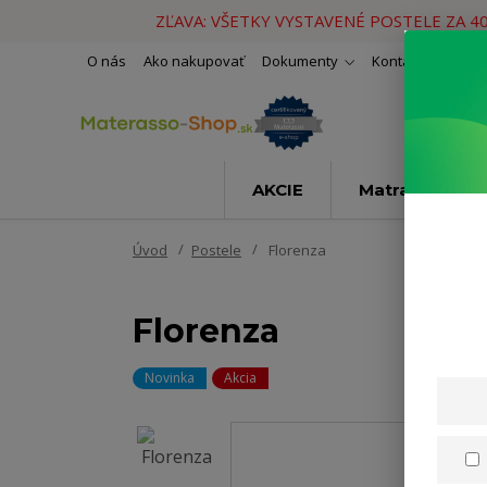
ZĽAVA: VŠETKY VYSTAVENÉ POSTELE ZA 4
O nás
Ako nakupovať
Dokumenty
Kontakty
Naše 
AKCIE
Matrace
Úvod
Postele
Florenza
Florenza
Novinka
Akcia