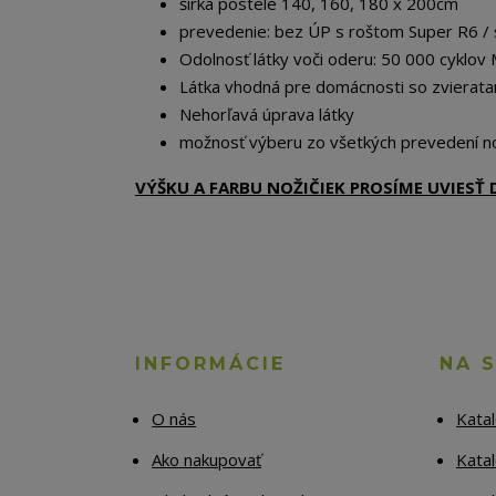
šírka postele 140, 160, 180 x 200cm
prevedenie: bez ÚP s roštom Super R6 /
Odolnosť látky voči oderu: 50 000 cyklov 
Látka vhodná pre domácnosti so zvierata
Nehorľavá úprava látky
možnosť výberu zo všetkých prevedení no
VÝŠKU A FARBU NOŽIČIEK PROSÍME UVIES
INFORMÁCIE
NA 
O nás
Kata
Ako nakupovať
Katal