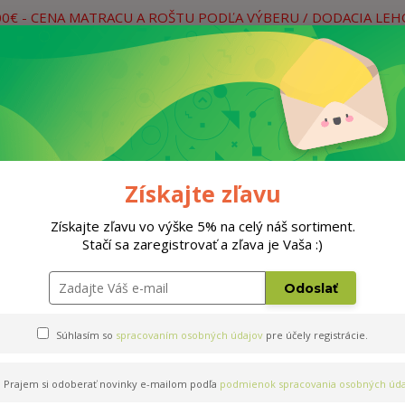
00€ - CENA MATRACU A ROŠTU PODĽA VÝBERU / DODACIA LE
práce
Neviete si rady? Zavolajte.
0
Hľada
Rošty
Doplnky
Postele
Materiá
Získajte zľavu
Získajte zľavu vo výške 5% na celý náš sortiment.
Stačí sa zaregistrovať a zľava je Vaša :)
Odoslať
Súhlasím so
spracovaním osobných údajov
pre účely registrácie.
Prajem si odoberať novinky e-mailom podľa
podmienok spracovania osobných úda