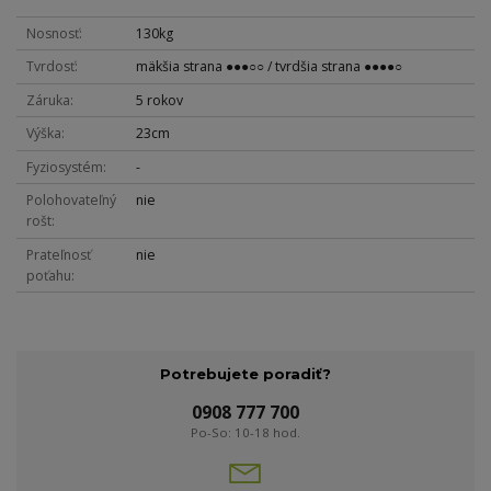
Nosnosť
130kg
Tvrdosť
mäkšia strana ●●●○○ / tvrdšia strana ●●●●○
Záruka
5 rokov
Výška
23cm
Fyziosystém
-
Polohovateľný
nie
rošt
Prateľnosť
nie
poťahu
Potrebujete poradiť?
0908 777 700
Po-So: 10-18 hod.