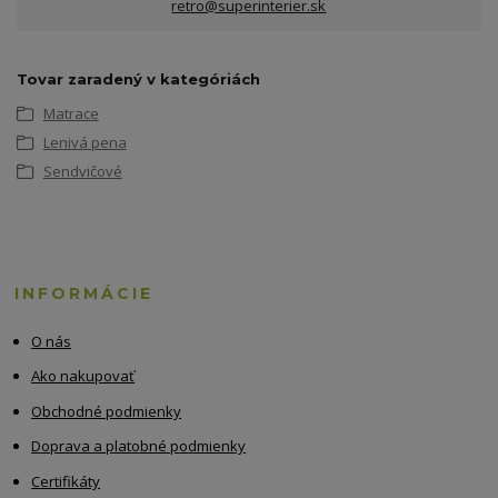
retro@superinterier.sk
Tovar zaradený v kategóriách
Matrace
Lenivá pena
Sendvičové
INFORMÁCIE
O nás
Ako nakupovať
Obchodné podmienky
Doprava a platobné podmienky
Certifikáty