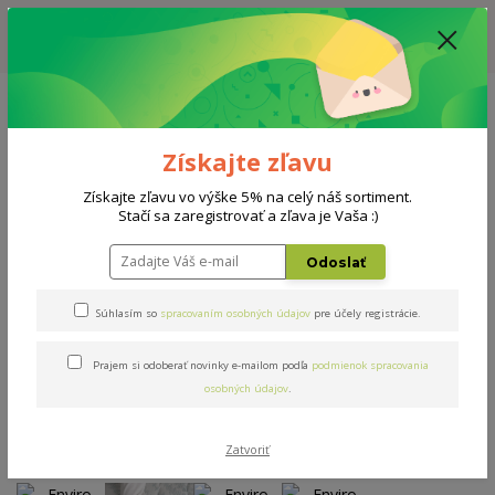
ZĽAVA: VŠETKY VYSTAVENÉ POSTELE ZA 400€ - CENA MATRACU A ROŠTU
PODĽA VÝBERU / DODACIA LEHOTA JE AKTUÁLNE 10-15 PRACOVNÝCH
DNÍ
0908 777 700
Po-So: 10-18 hod.
0
0 €
Získajte zľavu
Menu
Získajte zľavu vo výške 5% na celý náš sortiment.
Stačí sa zaregistrovať a zľava je Vaša :)
Úvod
Matrace
Enviro Sport
Odoslať
Enviro Sport
Súhlasím so
spracovaním osobných údajov
pre účely registrácie.
Prajem si odoberať novinky e-mailom podľa
podmienok spracovania
Novinka
osobných údajov
.
Zatvoriť