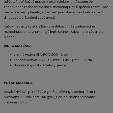
udržateľnosť. Každý matrac z tejto kolekcie je dôkazom, že
zodpovedné rozhodnutia dnes znamenajú lepší spánok zajtra – pre
nás aj pre našu planétu, a zároveň predstavujú konkrétny krok k
dlhodobo udržateľnej budúcnosti.
Každý matrac z kolekcie Enviro je dôkazom, že zodpovedné
rozhodnutia dnes znamenajú lepší spánok zajtra – pre vás aj pre
planétu.
JADRO MATRACA
vrchná vrstva: ENVIRO VISCO – 3 cm
spodná vrstva: ENVIRO SUPPORT 45 kg/m3 – 17 cm
doporučený rošt - lamelový, pevný
POŤAH MATRACA
2
poťah ENVIRO - gramáž 320 g/m
, prešívaný s penou - 2cm +
2
prešívaný PES vláknom 100 g/m
, z druhej strany prešívaný PES
2
vláknom 300 g/m