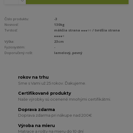
Číslo produktu:
-3
Nosnosť:
130kg
Tvrdosť:
mäkšia strana ●●●○○ / tvrdšia strana
●●●●○
Výška:
23cm
Fyziosystém:
-
Doporučený rošt:
lamelový, pevný
rokov na trhu
Sme s Vami už 25 rokov. Ďakujeme.
Certifikované produkty
Naše výrobky sú ocenené mnohými certifikátmi.
Doprava zdarma
Doprava zdarma pri nákupe nad 200€
Výroba na mieru
Matrace a rošty na mieru do 10 dní