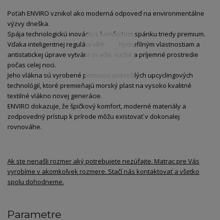
Poťah ENVIRO vznikol ako moderná odpoveď na environmentálne
výzvy dneška.
Spája technologickú inováciu s komfortom spánku triedy premium.
Vďaka inteligentnej regulácii vlhkosti, hydrofilným vlastnostiam a
antistatickej úprave vytvára svieže, suché a príjemné prostredie
počas celej noci.
Jeho vlákna sú vyrobené pomocou pokročilých upcyclingových
technológií, ktoré premieňajú morský plast na vysoko kvalitné
textilné vlákno novej generácie.
ENVIRO dokazuje, že špičkový komfort, moderné materiály a
zodpovedný prístup k prírode môžu existovať v dokonalej
rovnováhe.
Ak ste nenašli rozmer aký potrebujete nezúfajte. Matrac pre Vás
vyrobíme v akomkoľvek rozmere. Stačí nás kontaktovať a všetko
spolu dohodneme.
Parametre