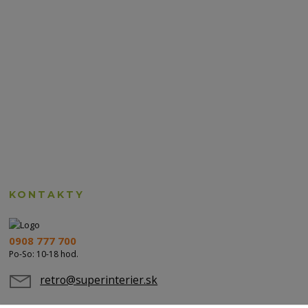
KONTAKTY
0908 777 700
Po-So: 10-18 hod.
retro@superinterier.sk