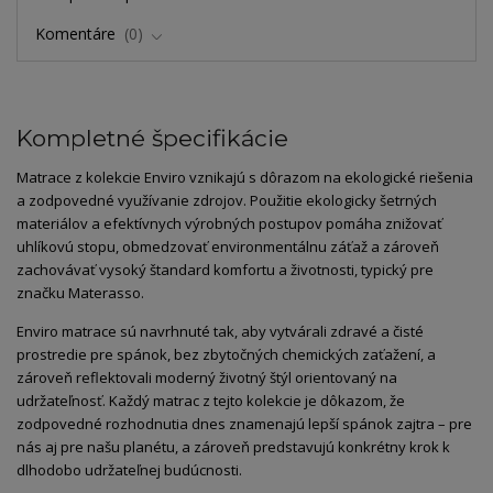
Komentáre
0
Kompletné špecifikácie
Matrace z kolekcie Enviro vznikajú s dôrazom na ekologické riešenia
a zodpovedné využívanie zdrojov. Použitie ekologicky šetrných
materiálov a efektívnych výrobných postupov pomáha znižovať
uhlíkovú stopu, obmedzovať environmentálnu záťaž a zároveň
zachovávať vysoký štandard komfortu a životnosti, typický pre
značku Materasso.
Enviro matrace sú navrhnuté tak, aby vytvárali zdravé a čisté
prostredie pre spánok, bez zbytočných chemických zaťažení, a
zároveň reflektovali moderný životný štýl orientovaný na
udržateľnosť. Každý matrac z tejto kolekcie je dôkazom, že
zodpovedné rozhodnutia dnes znamenajú lepší spánok zajtra – pre
nás aj pre našu planétu, a zároveň predstavujú konkrétny krok k
dlhodobo udržateľnej budúcnosti.