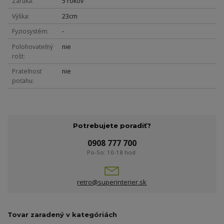
Záruka
5 rokov
Výška
23cm
Fyziosystém
-
Polohovateľný
nie
rošt
Prateľnosť
nie
poťahu
Potrebujete poradiť?
0908 777 700
Po-So: 10-18 hod.
retro@superinterier.sk
Tovar zaradený v kategóriách