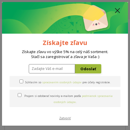
ZĽAVA: VŠETKY VYSTAVENÉ POSTELE ZA 400€ - CENA MATRACU A ROŠTU
PODĽA VÝBERU / DODACIA LEHOTA JE AKTUÁLNE 10-15 PRACOVNÝCH
DNÍ
0908 777 700
Po-So: 10-18 hod.
0
0 €
Získajte zľavu
Menu
Získajte zľavu vo výške 5% na celý náš sortiment.
Stačí sa zaregistrovať a zľava je Vaša :)
Úvod
Matrace
Enviro Sport
Odoslať
Enviro Sport
Súhlasím so
spracovaním osobných údajov
pre účely registrácie.
Prajem si odoberať novinky e-mailom podľa
podmienok spracovania
Novinka
osobných údajov
.
Zatvoriť