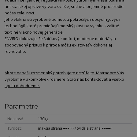
antistatickej úprave vytvára svieže, suché a príjemné prostredie
počas celej noci.
Jeho vlákna sú vyrobené pomocou pokročilých upcyclingových
technológií, ktoré premieňajú morský plast na vysoko kvalitné
textilné vlákno novej generácie.
ENVIRO dokazuje, že špičkový komfort, moderné materiály a
zodpovedný prístup k prírode môžu existovať v dokonalej
rovnováhe.
Ak ste nenašli rozmer aký potrebujete nezúfajte. Matrac pre Vás
vyrobíme v akomkoľvek rozmere. Stačí nás kontaktovať a všetko
spolu dohodneme.
Parametre
Nosnosť
130kg
Tvrdosť
mäkšia strana ●●●○○ / tvrdšia strana ●●●●○