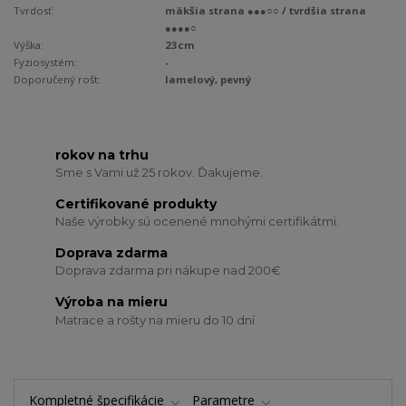
Tvrdosť:
mäkšia strana ●●●○○ / tvrdšia strana
●●●●○
Výška:
23cm
Fyziosystém:
-
Doporučený rošt:
lamelový, pevný
rokov na trhu
Sme s Vami už 25 rokov. Ďakujeme.
Certifikované produkty
Naše výrobky sú ocenené mnohými certifikátmi.
Doprava zdarma
Doprava zdarma pri nákupe nad 200€
Výroba na mieru
Matrace a rošty na mieru do 10 dní
Kompletné špecifikácie
Parametre