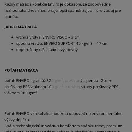
Každý matrac z kolekcie Enviro je dôkazom, že zodpovedné
rozhodnutia dnes znamenajú lepší spánok zajtra – pre vás aj pre
planétu.
JADRO MATRACA
vrchná vrstva: ENVIRO VISCO – 3 cm
spodná vrstva: ENVIRO SUPPORT 45 kg/m3 – 17 cm
doporučený rošt - lamelový, pevný
POŤAH MATRACA
2
poťah ENVIRO - gramáž 320 g/m
, prešívaný s penou - 2cm +
2
prešívaný PES vláknom 100 g/m
, z druhej strany prešívaný PES
2
vláknom 300 g/m
Poťah ENVIRO vznikol ako moderná odpoveď na environmentálne
výzvy dneška.
Spája technologickú inováciu s komfortom spánku triedy premium.
Vďaka inteligentnej regulácii vlhkosti, hydrofilným vlastnostiam a