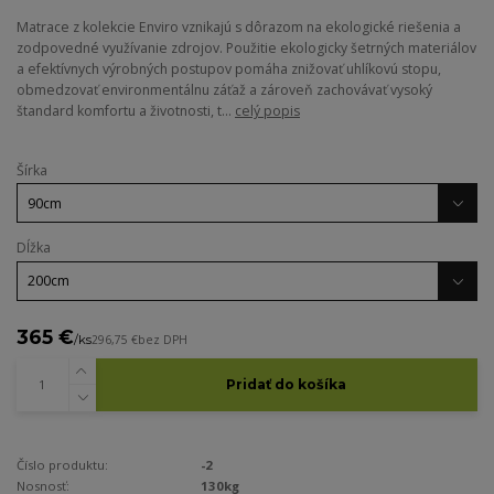
Matrace z kolekcie Enviro vznikajú s dôrazom na ekologické riešenia a
zodpovedné využívanie zdrojov. Použitie ekologicky šetrných materiálov
a efektívnych výrobných postupov pomáha znižovať uhlíkovú stopu,
obmedzovať environmentálnu záťaž a zároveň zachovávať vysoký
štandard komfortu a životnosti, t...
celý popis
Šírka
Dĺžka
365 €
/
ks
296,75 €
bez DPH
Pridať do košíka
Číslo produktu:
-2
Nosnosť:
130kg