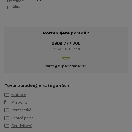
Prateľnosť
nie
poťahu
Potrebujete poradiť?
0908 777 700
Po-So: 10-18 hod.
retro@superinterier.sk
Tovar zaradený v kategóriách
Matrace
Prírodné
Partnerské
Lenivá pena
Sendvičové