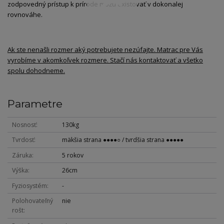
zodpovedný prístup k prírode môžu existovať v dokonalej
rovnováhe.
Ak ste nenašli rozmer aký potrebujete nezúfajte. Matrac pre Vás
vyrobíme v akomkoľvek rozmere. Stačí nás kontaktovať a všetko
spolu dohodneme.
Parametre
Nosnosť
130kg
Tvrdosť
mäkšia strana ●●●●○ / tvrdšia strana ●●●●●
Záruka
5 rokov
Výška
26cm
Fyziosystém
-
Polohovateľný
nie
rošt