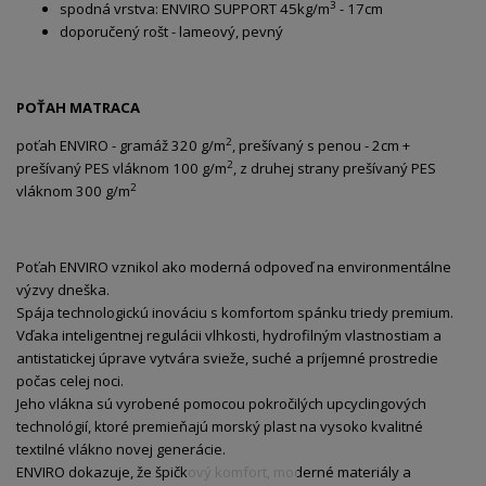
3
spodná vrstva: ENVIRO SUPPORT 45kg/m
- 17cm
doporučený rošt - lameový, pevný
POŤAH MATRACA
2
poťah ENVIRO - gramáž 320 g/m
, prešívaný s penou - 2cm +
2
prešívaný PES vláknom 100 g/m
, z druhej strany prešívaný PES
2
vláknom 300 g/m
Poťah ENVIRO vznikol ako moderná odpoveď na environmentálne
výzvy dneška.
Spája technologickú inováciu s komfortom spánku triedy premium.
Vďaka inteligentnej regulácii vlhkosti, hydrofilným vlastnostiam a
antistatickej úprave vytvára svieže, suché a príjemné prostredie
počas celej noci.
Jeho vlákna sú vyrobené pomocou pokročilých upcyclingových
technológií, ktoré premieňajú morský plast na vysoko kvalitné
textilné vlákno novej generácie.
ENVIRO dokazuje, že špičkový komfort, moderné materiály a