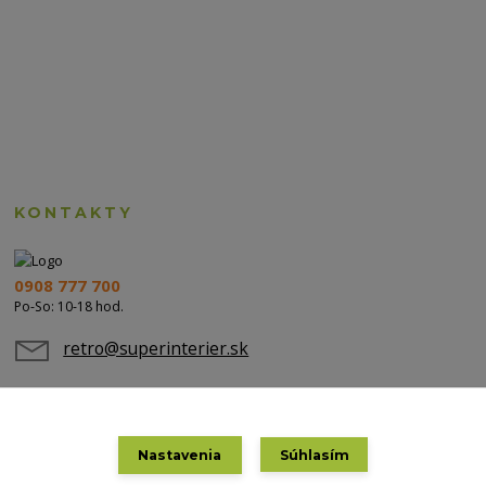
KONTAKTY
0908 777 700
Po-So: 10-18 hod.
retro@superinterier.sk
Nastavenia
Súhlasím