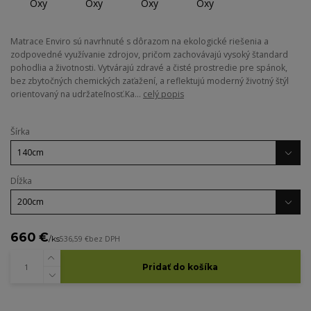
Matrace Enviro sú navrhnuté s dôrazom na ekologické riešenia a
zodpovedné využívanie zdrojov, pričom zachovávajú vysoký štandard
pohodlia a životnosti. Vytvárajú zdravé a čisté prostredie pre spánok,
bez zbytočných chemických zaťažení, a reflektujú moderný životný štýl
orientovaný na udržateľnosť.Ka...
celý popis
Šírka
Dĺžka
660 €
/
ks
536,59 €
bez DPH
Pridať do košíka