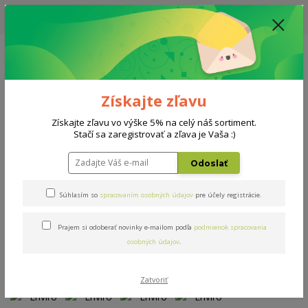
UPOZORNENIE: AKTUÁLNA DODACIA LEHOTA NA MATRACE, ROŠTY A
DOPLNKY - 10-15 PRACOVNÝCH DNÍ
0908 777 700
Po-So: 10-18 hod.
0
0 €
Získajte zľavu
Menu
Získajte zľavu vo výške 5% na celý náš sortiment.
Stačí sa zaregistrovať a zľava je Vaša :)
Úvod
Matrace
Enviro Oxy
Odoslať
Enviro Oxy
Súhlasím so
spracovaním osobných údajov
pre účely registrácie.
Novinka
Prajem si odoberať novinky e-mailom podľa
podmienok spracovania
osobných údajov
.
Zatvoriť