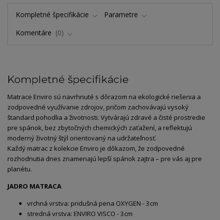
Kompletné špecifikácie
Parametre
Komentáre
0
Kompletné špecifikácie
Matrace Enviro sú navrhnuté s dôrazom na ekologické riešenia a
zodpovedné využívanie zdrojov, pričom zachovávajú vysoký
štandard pohodlia a životnosti. Vytvárajú zdravé a čisté prostredie
pre spánok, bez zbytočných chemických zaťažení, a reflektujú
moderný životný štýl orientovaný na udržateľnosť.
Každý matrac z kolekcie Enviro je dôkazom, že zodpovedné
rozhodnutia dnes znamenajú lepší spánok zajtra – pre vás aj pre
planétu.
JADRO MATRACA
vrchná vrstva: pridušná pena OXYGEN - 3cm
stredná vrstva: ENVIRO VISCO - 3cm