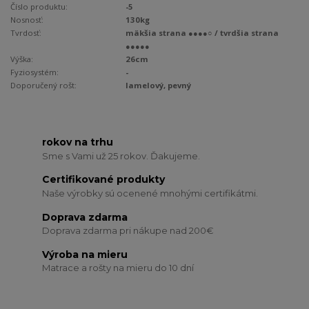
Číslo produktu:
-5
Nosnosť:
130kg
Tvrdosť:
mäkšia strana ●●●●○ / tvrdšia strana
●●●●●
Výška:
26cm
Fyziosystém:
-
Doporučený rošt:
lamelový, pevný
rokov na trhu
Sme s Vami už 25 rokov. Ďakujeme.
Certifikované produkty
Naše výrobky sú ocenené mnohými certifikátmi.
Doprava zdarma
Doprava zdarma pri nákupe nad 200€
Výroba na mieru
Matrace a rošty na mieru do 10 dní