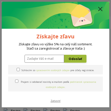
ZĽAVA: VŠETKY VYSTAVENÉ POSTELE ZA 400€ - CENA MATRACU A ROŠTU
PODĽA VÝBERU / DODACIA LEHOTA JE AKTUÁLNE 10-15 PRACOVNÝCH
DNÍ
0908 777 700
Po-So: 10-18 hod.
0
0 €
Získajte zľavu
Menu
Získajte zľavu vo výške 5% na celý náš sortiment.
Stačí sa zaregistrovať a zľava je Vaša :)
Úvod
Matrace
Enviro Oxy
Odoslať
Enviro Oxy
Súhlasím so
spracovaním osobných údajov
pre účely registrácie.
Prajem si odoberať novinky e-mailom podľa
podmienok spracovania
Novinka
osobných údajov
.
Zatvoriť