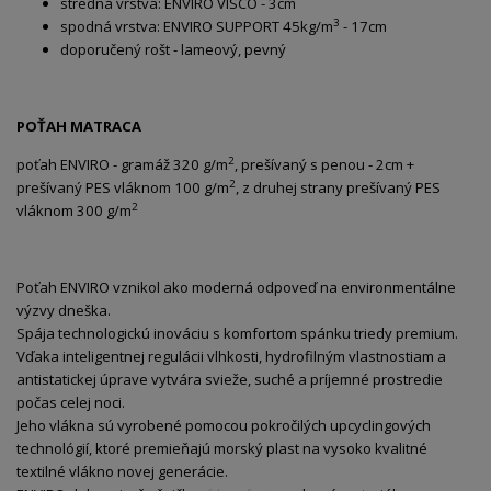
stredná vrstva: ENVIRO VISCO - 3cm
3
spodná vrstva: ENVIRO SUPPORT 45kg/m
- 17cm
doporučený rošt - lameový, pevný
POŤAH MATRACA
2
poťah ENVIRO - gramáž 320 g/m
, prešívaný s penou - 2cm +
2
prešívaný PES vláknom 100 g/m
, z druhej strany prešívaný PES
2
vláknom 300 g/m
Poťah ENVIRO vznikol ako moderná odpoveď na environmentálne
výzvy dneška.
Spája technologickú inováciu s komfortom spánku triedy premium.
Vďaka inteligentnej regulácii vlhkosti, hydrofilným vlastnostiam a
antistatickej úprave vytvára svieže, suché a príjemné prostredie
počas celej noci.
Jeho vlákna sú vyrobené pomocou pokročilých upcyclingových
technológií, ktoré premieňajú morský plast na vysoko kvalitné
textilné vlákno novej generácie.