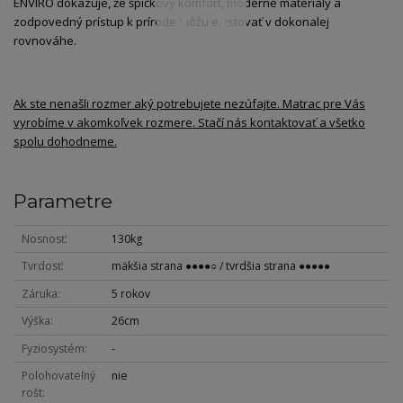
ENVIRO dokazuje, že špičkový komfort, moderné materiály a
zodpovedný prístup k prírode môžu existovať v dokonalej
rovnováhe.
Ak ste nenašli rozmer aký potrebujete nezúfajte. Matrac pre Vás
vyrobíme v akomkoľvek rozmere. Stačí nás kontaktovať a všetko
spolu dohodneme.
Parametre
Nosnosť
130kg
Tvrdosť
mäkšia strana ●●●●○ / tvrdšia strana ●●●●●
Záruka
5 rokov
Výška
26cm
Fyziosystém
-
Polohovateľný
nie
rošt