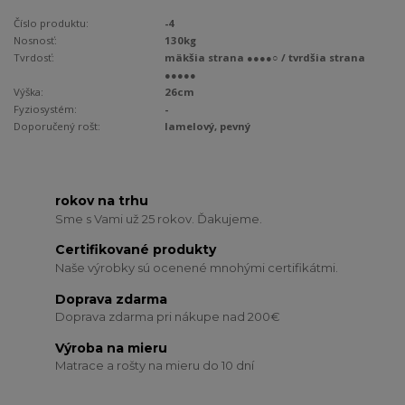
Číslo produktu:
-4
Nosnosť:
130kg
Tvrdosť:
mäkšia strana ●●●●○ / tvrdšia strana
●●●●●
Výška:
26cm
Fyziosystém:
-
Doporučený rošt:
lamelový, pevný
rokov na trhu
Sme s Vami už 25 rokov. Ďakujeme.
Certifikované produkty
Naše výrobky sú ocenené mnohými certifikátmi.
Doprava zdarma
Doprava zdarma pri nákupe nad 200€
Výroba na mieru
Matrace a rošty na mieru do 10 dní