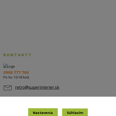
KONTAKTY
0908 777 700
Po-So: 10-18 hod.
retro@superinterier.sk
Nastavenia
Súhlasím