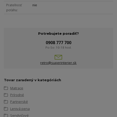
Prateľnosť
nie
poťahu
Potrebujete poradiť?
0908 777 700
Po-So: 10-18 hod.
retro@superinterier.sk
Tovar zaradený v kategóriách
Matrace
Prírodné
Partnerské
Lenivá pena
Sendvičové