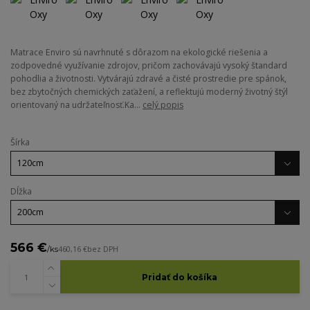
Matrace Enviro sú navrhnuté s dôrazom na ekologické riešenia a
zodpovedné využívanie zdrojov, pričom zachovávajú vysoký štandard
pohodlia a životnosti. Vytvárajú zdravé a čisté prostredie pre spánok,
bez zbytočných chemických zaťažení, a reflektujú moderný životný štýl
orientovaný na udržateľnosť.Ka...
celý popis
Šírka
Dĺžka
566 €
/
ks
460,16 €
bez DPH
Pridať do košíka