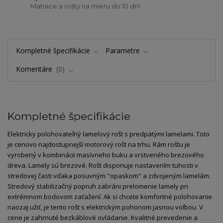
Matrace a rošty na mieru do 10 dní
Kompletné špecifikácie
Parametre
Komentáre
0
Kompletné špecifikácie
Elektricky polohovateľný lamelový rošt s predpätými lamelami. Toto
je cenovo najdostupnejší motorový rošt na trhu. Rám roštu je
vyrobený v kombinácii masívneho buku a vrstveného brezového
dreva. Lamely sú brezové. Rošt disponuje nastavením tuhosti v
stredovej časti vďaka posuvným "opaskom" a zdvojeným lamelám.
Stredový stabilizačný popruh zabráni prelomenie lamely pri
extrémnom bodovom zaťažení. Ak si chcete komfortné polohovanie
naozaj užiť, je tento rošt s elektrickým pohonom jasnou voľbou. V
cene je zahrnuté bezkáblové ovládanie. Kvalitné prevedenie a