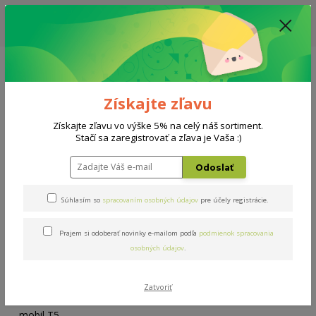
ZĽAVA: VŠETKY VYSTAVENÉ POSTELE ZA 400€ - CENA MATRACU A ROŠTU
PODĽA VÝBERU / DODACIA LEHOTA JE AKTUÁLNE 10-15 PRACOVNÝCH
DNÍ
0908 777 700
Po-So: 10-18 hod.
0
0 €
Získajte zľavu
Menu
Získajte zľavu vo výške 5% na celý náš sortiment.
Stačí sa zaregistrovať a zľava je Vaša :)
Úvod
Rošty
Double mobil T5 100x200cm
Odoslať
Double mobil T5 100x200cm
Súhlasím so
spracovaním osobných údajov
pre účely registrácie.
Prajem si odoberať novinky e-mailom podľa
podmienok spracovania
osobných údajov
.
Zatvoriť