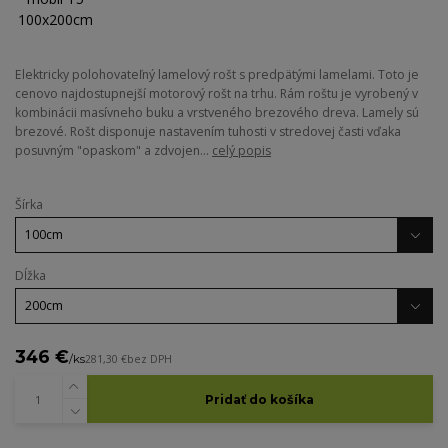
Elektricky polohovateľný lamelový rošt s predpätými lamelami. Toto je
cenovo najdostupnejší motorový rošt na trhu. Rám roštu je vyrobený v
kombinácii masívneho buku a vrstveného brezového dreva. Lamely sú
brezové. Rošt disponuje nastavením tuhosti v stredovej časti vďaka
posuvným "opaskom" a zdvojen...
celý popis
Šírka
Dĺžka
346 €
/
ks
281,30 €
bez DPH
Pridať do košíka