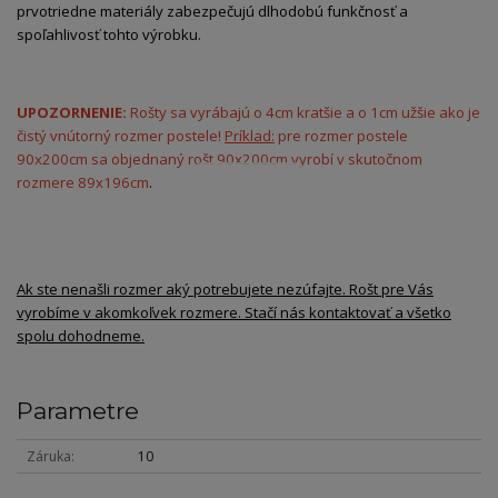
prvotriedne materiály zabezpečujú dlhodobú funkčnosť a
spoľahlivosť tohto výrobku.
UPOZORNENIE:
Rošty sa vyrábajú o 4cm kratšie a o 1cm užšie ako je
čistý vnútorný rozmer postele!
Príklad:
pre rozmer postele
90x200cm sa objednaný rošt 90x200cm vyrobí v skutočnom
rozmere 89x196cm
.
Ak ste nenašli rozmer aký potrebujete nezúfajte. Rošt pre Vás
vyrobíme v akomkoľvek rozmere. Stačí nás kontaktovať a všetko
spolu dohodneme.
Parametre
Záruka
10