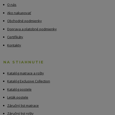
O nás
Ako nakupovať
Obchodné podmienky
Doprava a platobné podmienky
Certifikáty
Kontakty
NA STIAHNUTIE
Katalóg matrace a rošty
Katalóg Exclusive Collection
Katalóg postele
Leták postele
Záručný list matrace
Záručný list rošty