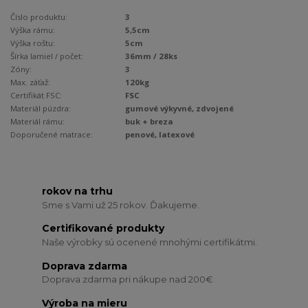
Číslo produktu:
3
Výška rámu:
5,5cm
Výška roštu:
5cm
Šírka lamiel / počet:
36mm / 28ks
Zóny:
3
Max. záťaž:
120kg
Certifikát FSC:
FSC
Materiál púzdra:
gumové výkyvné, zdvojené
Materiál rámu:
buk + breza
Doporučené matrace:
penové, latexové
rokov na trhu
Sme s Vami už 25 rokov. Ďakujeme.
Certifikované produkty
Naše výrobky sú ocenené mnohými certifikátmi.
Doprava zdarma
Doprava zdarma pri nákupe nad 200€
Výroba na mieru