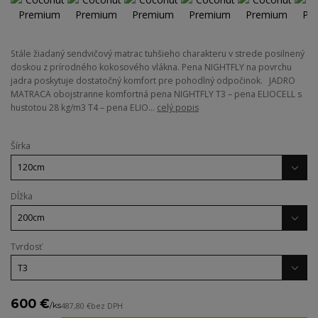
Stále žiadaný sendvičový matrac tuhšieho charakteru v strede posilnený
doskou z prírodného kokosového vlákna. Pena NIGHTFLY na povrchu
jadra poskytuje dostatočný komfort pre pohodlný odpočinok. JADRO
MATRACA obojstranne komfortná pena NIGHTFLY T3 – pena ELIOCELL s
hustotou 28 kg/m3 T4 – pena ELIO...
celý popis
Šírka
Dĺžka
Tvrdosť
600 €
/
ks
487,80 €
bez DPH