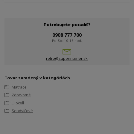
Potrebujete poradiť?
0908 777 700
Po-So: 10-18 hod.
retro@superinterier.sk
Tovar zaradený v kategóriách
Matrace
Zdravotné
Eliocell
Sendvičové