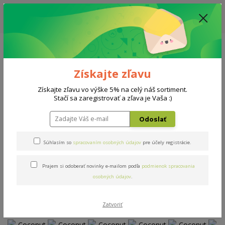
ZĽAVA: VŠETKY VYSTAVENÉ POSTELE ZA 400€ - CENA MATRACU A ROŠTU
PODĽA VÝBERU / DODACIA LEHOTA JE AKTUÁLNE 10-15 PRACOVNÝCH
DNÍ
0908 777 700
Po-So: 10-18 hod.
0
0 €
Získajte zľavu
Menu
Získajte zľavu vo výške 5% na celý náš sortiment.
Stačí sa zaregistrovať a zľava je Vaša :)
Úvod
Matrace
Coconut Premium
Odoslať
Coconut Premium
Súhlasím so
spracovaním osobných údajov
pre účely registrácie.
Prajem si odoberať novinky e-mailom podľa
podmienok spracovania
Novinka
osobných údajov
.
Zatvoriť