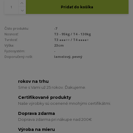
Pridať do košíka
Číslo produktu:
-7
Nosnosť:
T3 - 95kg / T4 - 130kg
Tvrdosť:
T3 ●●●○○ / T4 ●●●●○
Výška:
23cm
Fyziosystém:
-
Doporučený rošt:
lamelový, pevný
rokov na trhu
Sme s Vami už 25 rokov. Ďakujeme.
Certifikované produkty
Naše výrobky sú ocenené mnohými certifikátmi.
Doprava zdarma
Doprava zdarma pri nákupe nad 200€
Výroba na mieru