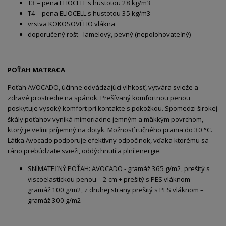
T3 – pena ELIOCELL s hustotou 28 kg/m3
T4 – pena ELIOCELL s hustotou 35 kg/m3
vrstva KOKOSOVÉHO vlákna
doporučený rošt - lamelový, pevný (nepolohovateľný)
POŤAH MATRACA
Poťah AVOCADO, účinne odvádzajúci vlhkosť, vytvára svieže a
zdravé prostredie na spánok. Prešívaný komfortnou penou
poskytuje vysoký komfort pri kontakte s pokožkou. Spomedzi širokej
škály poťahov vyniká mimoriadne jemným a mäkkým povrchom,
ktorý je veľmi príjemný na dotyk. Možnosť ručného prania do 30 °C.
Látka Avocado podporuje efektívny odpočinok, vďaka ktorému sa
ráno prebúdzate svieži, oddýchnutí a plní energie.
SNÍMATEĽNÝ POŤAH: AVOCADO - gramáž 365 g/m2, prešitý s
viscoelastickou penou – 2 cm + prešitý s PES vláknom –
gramáž 100 g/m2, z druhej strany prešitý s PES vláknom –
gramáž 300 g/m2