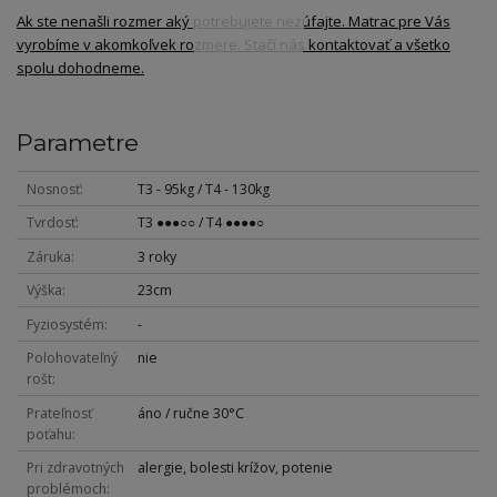
Ak ste nenašli rozmer aký potrebujete nezúfajte. Matrac pre Vás
vyrobíme v akomkoľvek rozmere. Stačí nás kontaktovať a všetko
spolu dohodneme.
Parametre
Nosnosť
T3 - 95kg / T4 - 130kg
Tvrdosť
T3 ●●●○○ / T4 ●●●●○
Záruka
3 roky
Výška
23cm
Fyziosystém
-
Polohovateľný
nie
rošt
Prateľnosť
áno / ručne 30°C
poťahu
Pri zdravotných
alergie, bolesti krížov, potenie
problémoch