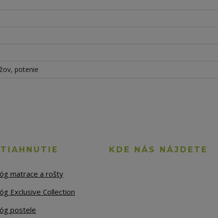
rížov, potenie
STIAHNUTIE
KDE NÁS NÁJDETE
lóg matrace a rošty
óg Exclusive Collection
lóg postele