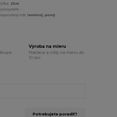
Výška:
23cm
Fyziosystém:
-
Doporučený rošt:
lamelový, pevný
Výroba na mieru
nákupe
Matrace a rošty na mieru do
10 dní
Potrebujete poradiť?