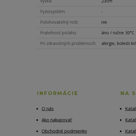
Výška
23cm
Fyziosystém
-
Polohovateľný rošt
nie
Prateľnosť poťahu
áno / ručne 30°C
Pri zdravotných problémoch
alergie, bolesti k
INFORMÁCIE
NA 
O nás
Kata
Ako nakupovať
Katal
Obchodné podmienky
Kata