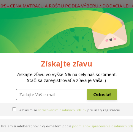
00€ - CENA MATRACU A ROŠTU PODĽA VÝBERU / DODACIA LE
práce
Neviete si rady? Zavolajte.
0
Hľada
Rošty
Doplnky
Postele
Materiá
Získajte zľavu
Získajte zľavu vo výške 5% na celý náš sortiment.
Stačí sa zaregistrovať a zľava je Vaša :)
Odoslať
Súhlasím so
spracovaním osobných údajov
pre účely registrácie.
Prajem si odoberať novinky e-mailom podľa
podmienok spracovania osobných úda