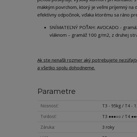
mäkkým povrchom, ktorý je veľmi príjemný na 
efektívny odpočinok, vďaka ktorému sa ráno pre
SNÍMATEĽNÝ POŤAH: AVOCADO - gramáž 365
vláknom – gramáž 100 g/m2, z druhej str
Ak ste nenašli rozmer aký potrebujete nezúfaj
a všetko spolu dohodneme.
Parametre
Nosnosť
T3 - 95kg / T4 - 
Tvrdosť
T3 ●●●○○ / T4 ●●
Záruka
3 roky