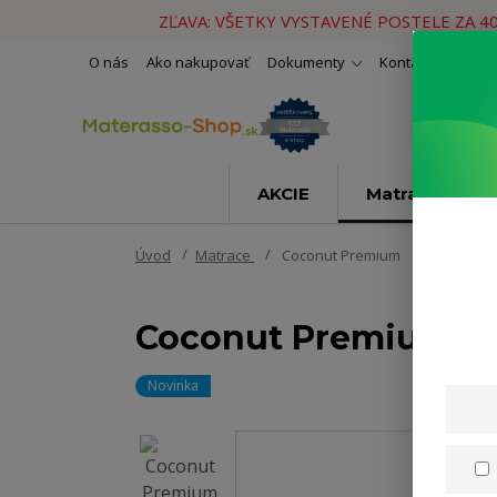
ZĽAVA: VŠETKY VYSTAVENÉ POSTELE ZA 4
O nás
Ako nakupovať
Dokumenty
Kontakty
Naše 
AKCIE
Matrace
Úvod
Matrace
Coconut Premium
Coconut Premium
Novinka