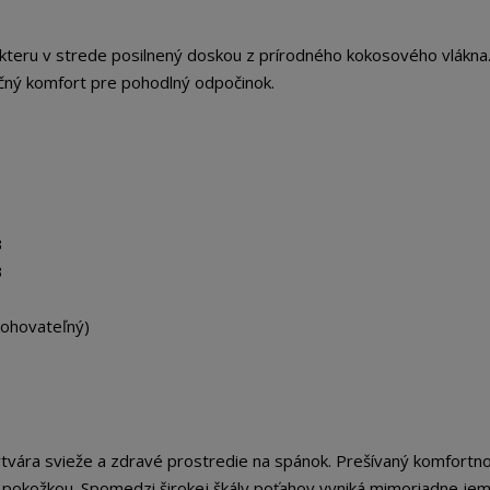
akteru v strede posilnený doskou z prírodného kokosového vlákna
ný komfort pre pohodlný odpočinok.
3
3
lohovateľný)
tvára svieže a zdravé prostredie na spánok. Prešívaný komfortn
 pokožkou. Spomedzi širokej škály poťahov vyniká mimoriadne je