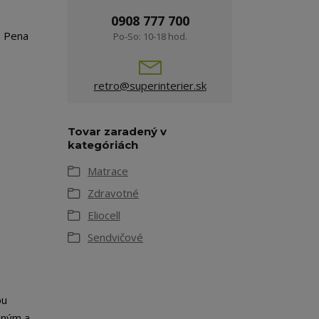
0908 777 700
. Pena
Po-So: 10-18 hod.
retro@superinterier.sk
Tovar zaradený v
kategóriách
Matrace
Zdravotné
Eliocell
Sendvičové
ou
mným a