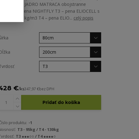
odpočinok. JADRO MATRACA obojstranne
komfortná pena NIGHTFLY T3 – pena ELIOCELL s
hustotou 28 kg/m3 T4 – pena ELIO...
celý popis
Šírka
Dĺžka
Tvrdosť
428 €
/
ks
347,97 €
bez DPH
Pridať do košíka
Číslo produktu:
-1
Nosnosť:
T3 - 95kg / T4 - 130kg
Tvrdosť:
T3 ●●●○○ / T4 ●●●●○