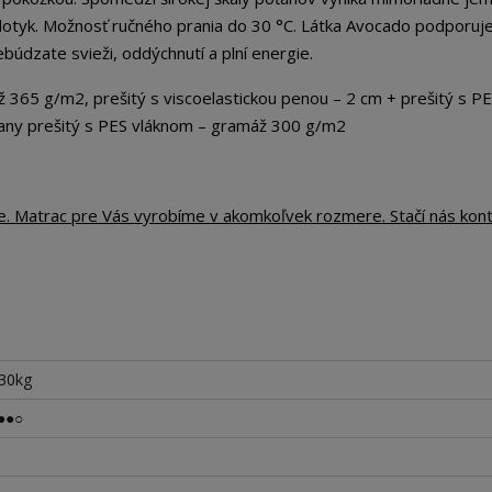
dotyk. Možnosť ručného prania do 30 °C. Látka Avocado podporuj
búdzate svieži, oddýchnutí a plní energie.
 g/m2, prešitý s viscoelastickou penou – 2 cm + prešitý s P
any prešitý s PES vláknom – gramáž 300 g/m2
te. Matrac pre Vás vyrobíme v akomkoľvek rozmere. Stačí nás kon
130kg
●●○