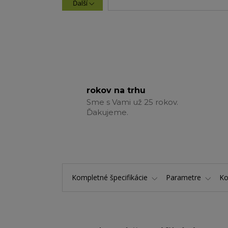
Ďalší
rokov na trhu
Sme s Vami už 25 rokov.
Ďakujeme.
Kompletné špecifikácie
Parametre
K