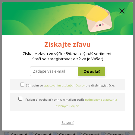
ZĽAVA: VŠETKY VYSTAVENÉ POSTELE ZA 400€ - CENA MATRACU A ROŠTU
PODĽA VÝBERU / DODACIA LEHOTA JE AKTUÁLNE 10-15 PRACOVNÝCH
DNÍ
0908 777 700
Po-So: 10-18 hod.
0
0 €
Získajte zľavu
Menu
Získajte zľavu vo výške 5% na celý náš sortiment.
Stačí sa zaregistrovať a zľava je Vaša :)
Úvod
Matrace
Coconut Premium
Odoslať
Coconut Premium
Súhlasím so
spracovaním osobných údajov
pre účely registrácie.
Prajem si odoberať novinky e-mailom podľa
podmienok spracovania
Novinka
osobných údajov
.
Zatvoriť