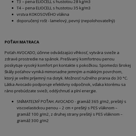
T3 – pena ELIOCELL s hustotou 28 kg/m3
T4 – pena ELIOCELL s hustotou 35 kg/m3
vrstva KOKOSOVÉHO vlákna
doporučený rošt - lamelový, pevný (nepolohovateľný)
POŤAH MATRACA
Poťah AVOCADO, účinne odvádzajúci vlhkosť, vytvára svieže a
zdravé prostredie na spánok. Prešívaný komfortnou penou
poskytuje vysoký komfort pri kontakte s pokožkou. Spomedzi širokej
škály poťahov vyniká mimoriadne jemným a mäkkým povrchom,
ktorý je veľmi príjemný na dotyk. Možnosť ručného prania do 30 °C.
Látka Avocado podporuje efektívny odpočinok, vďaka ktorému sa
ráno prebúdzate svieži, oddýchnutí a plní energie.
SNÍMATEĽNÝ POŤAH: AVOCADO - gramáž 365 g/m2, prešitý s
viscoelastickou penou – 2 cm + prešitý s PES vláknom –
gramáž 100 g/m2, z druhej strany prešitý s PES vláknom –
gramáž 300 g/m2