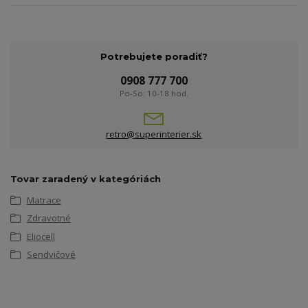
Potrebujete poradiť?
0908 777 700
Po-So: 10-18 hod.
retro@superinterier.sk
Tovar zaradený v kategóriách
Matrace
Zdravotné
Eliocell
Sendvičové