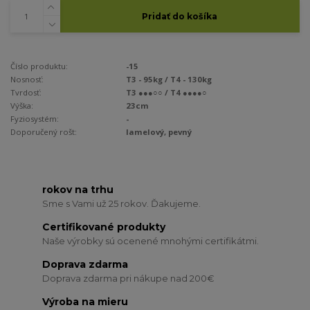
Pridať do košíka
Číslo produktu:
-15
Nosnosť:
T3 - 95kg / T4 - 130kg
Tvrdosť:
T3 ●●●○○ / T4 ●●●●○
Výška:
23cm
Fyziosystém:
-
Doporučený rošt:
lamelový, pevný
rokov na trhu
Sme s Vami už 25 rokov. Ďakujeme.
Certifikované produkty
Naše výrobky sú ocenené mnohými certifikátmi.
Doprava zdarma
Doprava zdarma pri nákupe nad 200€
Výroba na mieru