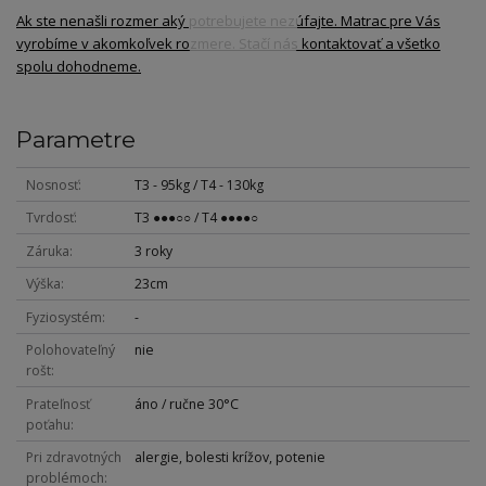
Ak ste nenašli rozmer aký potrebujete nezúfajte. Matrac pre Vás
vyrobíme v akomkoľvek rozmere. Stačí nás kontaktovať a všetko
spolu dohodneme.
Parametre
Nosnosť
T3 - 95kg / T4 - 130kg
Tvrdosť
T3 ●●●○○ / T4 ●●●●○
Záruka
3 roky
Výška
23cm
Fyziosystém
-
Polohovateľný
nie
rošt
Prateľnosť
áno / ručne 30°C
poťahu
Pri zdravotných
alergie, bolesti krížov, potenie
problémoch