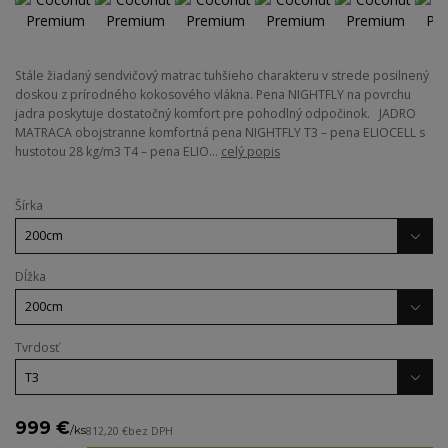
Stále žiadaný sendvičový matrac tuhšieho charakteru v strede posilnený
doskou z prírodného kokosového vlákna. Pena NIGHTFLY na povrchu
jadra poskytuje dostatočný komfort pre pohodlný odpočinok. JADRO
MATRACA obojstranne komfortná pena NIGHTFLY T3 – pena ELIOCELL s
hustotou 28 kg/m3 T4 – pena ELIO...
celý popis
Šírka
Dĺžka
Tvrdosť
999 €
/
ks
812,20 €
bez DPH