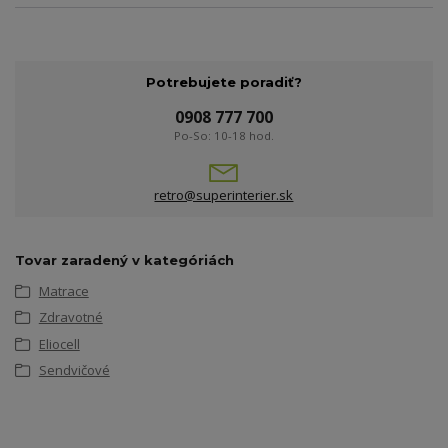
Potrebujete poradiť?
0908 777 700
Po-So: 10-18 hod.
retro@superinterier.sk
Tovar zaradený v kategóriách
Matrace
Zdravotné
Eliocell
Sendvičové