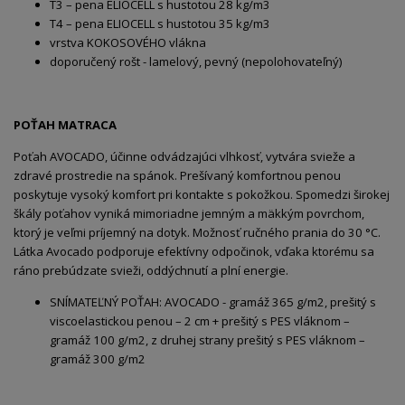
T3 – pena ELIOCELL s hustotou 28 kg/m3
T4 – pena ELIOCELL s hustotou 35 kg/m3
vrstva KOKOSOVÉHO vlákna
doporučený rošt - lamelový, pevný (nepolohovateľný)
POŤAH MATRACA
Poťah AVOCADO, účinne odvádzajúci vlhkosť, vytvára svieže a
zdravé prostredie na spánok. Prešívaný komfortnou penou
poskytuje vysoký komfort pri kontakte s pokožkou. Spomedzi širokej
škály poťahov vyniká mimoriadne jemným a mäkkým povrchom,
ktorý je veľmi príjemný na dotyk. Možnosť ručného prania do 30 °C.
Látka Avocado podporuje efektívny odpočinok, vďaka ktorému sa
ráno prebúdzate svieži, oddýchnutí a plní energie.
SNÍMATEĽNÝ POŤAH: AVOCADO - gramáž 365 g/m2, prešitý s
viscoelastickou penou – 2 cm + prešitý s PES vláknom –
gramáž 100 g/m2, z druhej strany prešitý s PES vláknom –
gramáž 300 g/m2