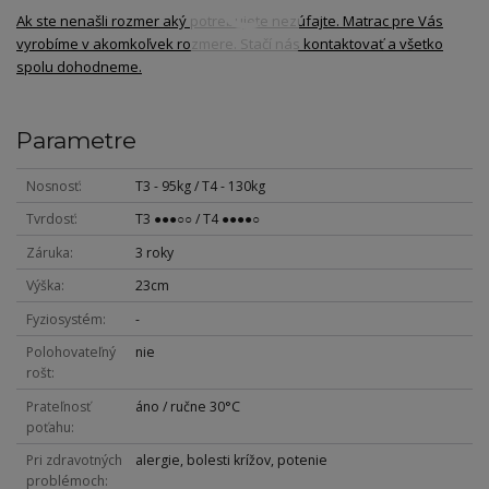
Ak ste nenašli rozmer aký potrebujete nezúfajte. Matrac pre Vás
vyrobíme v akomkoľvek rozmere. Stačí nás kontaktovať a všetko
spolu dohodneme.
Parametre
Nosnosť
T3 - 95kg / T4 - 130kg
Tvrdosť
T3 ●●●○○ / T4 ●●●●○
Záruka
3 roky
Výška
23cm
Fyziosystém
-
Polohovateľný
nie
rošt
Prateľnosť
áno / ručne 30°C
poťahu
Pri zdravotných
alergie, bolesti krížov, potenie
problémoch