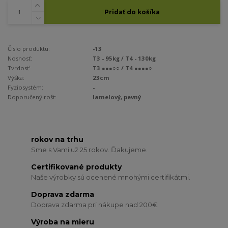
Pridať do košíka
Číslo produktu:
-13
Nosnosť:
T3 - 95kg / T4 - 130kg
Tvrdosť:
T3 ●●●○○ / T4 ●●●●○
Výška:
23cm
Fyziosystém:
-
Doporučený rošt:
lamelový, pevný
rokov na trhu
Sme s Vami už 25 rokov. Ďakujeme.
Certifikované produkty
Naše výrobky sú ocenené mnohými certifikátmi.
Doprava zdarma
Doprava zdarma pri nákupe nad 200€
Výroba na mieru