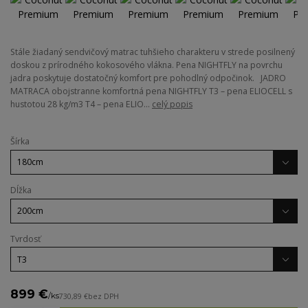
Stále žiadaný sendvičový matrac tuhšieho charakteru v strede posilnený
doskou z prírodného kokosového vlákna. Pena NIGHTFLY na povrchu
jadra poskytuje dostatočný komfort pre pohodlný odpočinok. JADRO
MATRACA obojstranne komfortná pena NIGHTFLY T3 – pena ELIOCELL s
hustotou 28 kg/m3 T4 – pena ELIO...
celý popis
Šírka
Dĺžka
Tvrdosť
899 €
/
ks
730,89 €
bez DPH