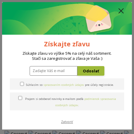
ZĽAVA: VŠETKY VYSTAVENÉ POSTELE ZA 400€ - CENA MATRACU A ROŠTU
PODĽA VÝBERU / DODACIA LEHOTA JE AKTUÁLNE 10-15 PRACOVNÝCH
DNÍ
0908 777 700
Po-So: 10-18 hod.
0
0 €
Získajte zľavu
Menu
Získajte zľavu vo výške 5% na celý náš sortiment.
Stačí sa zaregistrovať a zľava je Vaša :)
Úvod
Matrace
Coconut Premium
Odoslať
Coconut Premium
Súhlasím so
spracovaním osobných údajov
pre účely registrácie.
Prajem si odoberať novinky e-mailom podľa
podmienok spracovania
Novinka
osobných údajov
.
Zatvoriť