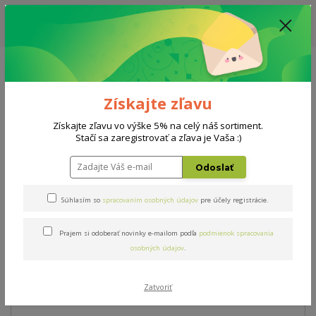
ZĽAVA: VŠETKY VYSTAVENÉ POSTELE ZA 400€ - CENA MATRACU A ROŠTU
PODĽA VÝBERU / DODACIA LEHOTA JE AKTUÁLNE 10-15 PRACOVNÝCH
DNÍ
0908 777 700
Po-So: 10-18 hod.
0
0 €
Získajte zľavu
Menu
Získajte zľavu vo výške 5% na celý náš sortiment.
Stačí sa zaregistrovať a zľava je Vaša :)
Úvod
Matrace
Coconut Premium
Odoslať
Coconut Premium
Súhlasím so
spracovaním osobných údajov
pre účely registrácie.
Prajem si odoberať novinky e-mailom podľa
podmienok spracovania
Novinka
Doprava ZADARMO
osobných údajov
.
Zatvoriť