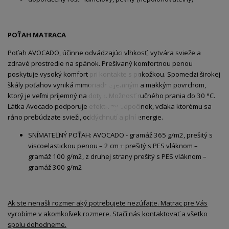
POŤAH MATRACA
Poťah AVOCADO, účinne odvádzajúci vlhkosť, vytvára svieže a
zdravé prostredie na spánok. Prešívaný komfortnou penou
poskytuje vysoký komfort pri kontakte s pokožkou. Spomedzi širokej
škály poťahov vyniká mimoriadne jemným a mäkkým povrchom,
ktorý je veľmi príjemný na dotyk. Možnosť ručného prania do 30 °C.
Látka Avocado podporuje efektívny odpočinok, vďaka ktorému sa
ráno prebúdzate svieži, oddýchnutí a plní energie.
SNÍMATEĽNÝ POŤAH: AVOCADO - gramáž 365 g/m2, prešitý s
viscoelastickou penou – 2 cm + prešitý s PES vláknom –
gramáž 100 g/m2, z druhej strany prešitý s PES vláknom –
gramáž 300 g/m2
Ak ste nenašli rozmer aký potrebujete nezúfajte. Matrac pre Vás
vyrobíme v akomkoľvek rozmere. Stačí nás kontaktovať a všetko
spolu dohodneme.