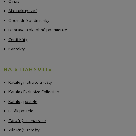
O nás
Ako nakupovať
Obchodné podmienky
Doprava a platobné podmienky
Certifikáty
Kontakty
NA STIAHNUTIE
Katalóg matrace a rošty
Katalóg Exclusive Collection
Katalóg postele
Leták postele
Záručný list matrace
Záručný list rošty