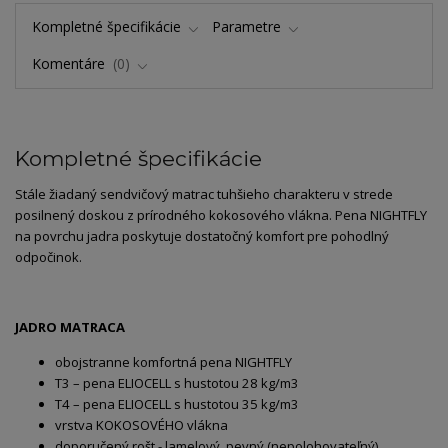
Kompletné špecifikácie
Parametre
Komentáre
0
Kompletné špecifikácie
Stále žiadaný sendvičový matrac tuhšieho charakteru v strede
posilnený doskou z prírodného kokosového vlákna. Pena NIGHTFLY
na povrchu jadra poskytuje dostatočný komfort pre pohodlný
odpočinok.
JADRO MATRACA
obojstranne komfortná pena NIGHTFLY
T3 – pena ELIOCELL s hustotou 28 kg/m3
T4 – pena ELIOCELL s hustotou 35 kg/m3
vrstva KOKOSOVÉHO vlákna
doporučený rošt - lamelový, pevný (nepolohovateľný)