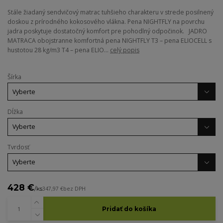
Stále žiadaný sendvičový matrac tuhšieho charakteru v strede posilnený
doskou z prírodného kokosového vlákna. Pena NIGHTFLY na povrchu
jadra poskytuje dostatočný komfort pre pohodlný odpočinok. JADRO
MATRACA obojstranne komfortná pena NIGHTFLY T3 – pena ELIOCELL s
hustotou 28 kg/m3 T4 – pena ELIO...
celý popis
Šírka
Dĺžka
Tvrdosť
428 €
/
ks
347,97 €
bez DPH
Pridať do košíka