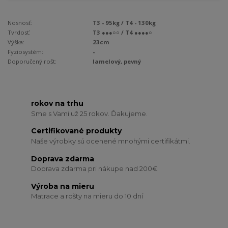
Nosnosť:
T3 - 95kg / T4 - 130kg
Tvrdosť:
T3 ●●●○○ / T4 ●●●●○
Výška:
23cm
Fyziosystém:
-
Doporučený rošt:
lamelový, pevný
rokov na trhu
Sme s Vami už 25 rokov. Ďakujeme.
Certifikované produkty
Naše výrobky sú ocenené mnohými certifikátmi.
Doprava zdarma
Doprava zdarma pri nákupe nad 200€
Výroba na mieru
Matrace a rošty na mieru do 10 dní