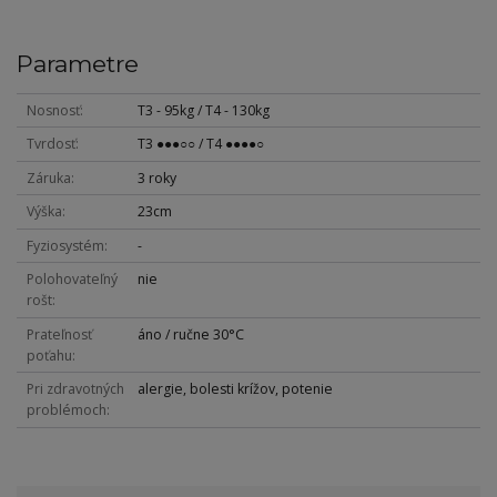
Parametre
Nosnosť
T3 - 95kg / T4 - 130kg
Tvrdosť
T3 ●●●○○ / T4 ●●●●○
Záruka
3 roky
Výška
23cm
Fyziosystém
-
Polohovateľný
nie
rošt
Prateľnosť
áno / ručne 30°C
poťahu
Pri zdravotných
alergie, bolesti krížov, potenie
problémoch