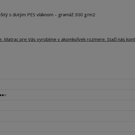
tý s dutým PES vláknom – gramáž 300 g/m2
te. Matrac pre Vás vyrobíme v akomkoľvek rozmere. Stačí nás kon
●●○