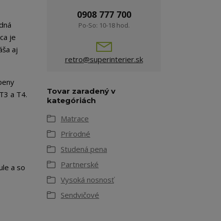
0908 777 700
odná
Po-So: 10-18 hod.
ca je
áša aj
retro@superinterier.sk
 peny
Tovar zaradený v
T3 a T4.
kategóriách
Matrace
Prírodné
Studená pena
Partnerské
ule a so
Vysoká nosnosť
Sendvičové