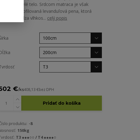
oporu pre celé telo. Srdcom matraca je však
špeciálne profilovaná levanduľová pena, ktorá
nielen odvádza vlhkos...
celý popis
Šírka
Dĺžka
Tvrdosť
502 €
/
ks
408,13 €
bez DPH
Pridať do košíka
Číslo produktu:
-8
Nosnosť:
150kg
Tvrdosť:
T3 ●●●○○ / T4 ●●●●○