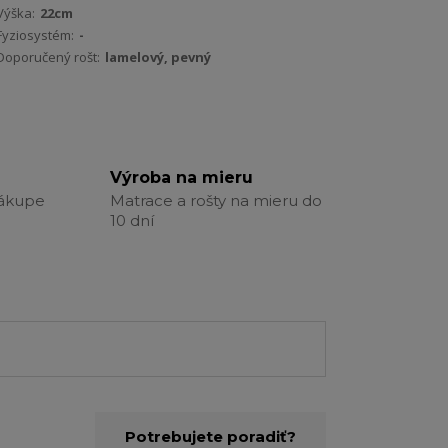
Výška:
22cm
Fyziosystém:
-
Doporučený rošt:
lamelový, pevný
Výroba na mieru
nákupe
Matrace a rošty na mieru do
10 dní
Potrebujete poradiť?