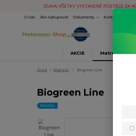
ZĽAVA: VŠETKY VYSTAVENÉ POSTELE ZA 4
O nás
Ako nakupovať
Dokumenty
Kontakty
Naše 
AKCIE
Matrace
Úvod
Matrace
Biogreen Line
Biogreen Line
Novinka