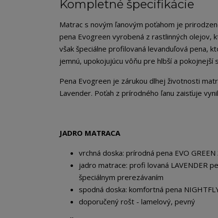
Kompletné špecifikácie
Matrac s novým ľanovým poťahom je prirodzene 
pena Evogreen vyrobená z rastlinných olejov, k
však špeciálne profilovaná levanduľová pena, kt
jemnú, upokojujúcu vôňu pre hlbší a pokojnejší 
Pena Evogreen je zárukou dlhej životnosti matra
Lavender. Poťah z prírodného ľanu zaisťuje vyni
JADRO MATRACA
vrchná doska: prírodná pena EVO GREEN
jadro matrace: profi lovaná LAVENDER pe
špeciálnym prerezávaním
spodná doska: komfortná pena NIGHTFL
doporučený rošt - lamelový, pevný