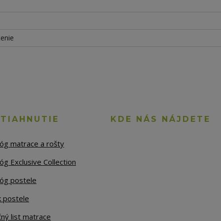
tenie
STIAHNUTIE
KDE NÁS NÁJDETE
lóg matrace a rošty
óg Exclusive Collection
lóg postele
k postele
ný list matrace