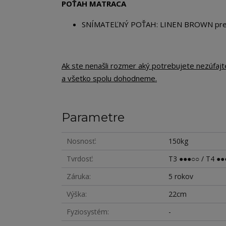
POŤAH MATRACA
SNÍMATEĽNÝ POŤAH: LINEN BROWN preši
Ak ste nenašli rozmer aký potrebujete nezúfaj
a všetko spolu dohodneme.
Parametre
Nosnosť
150kg
Tvrdosť
T3 ●●●○○ / T4 ●●
Záruka
5 rokov
Výška
22cm
Fyziosystém
-