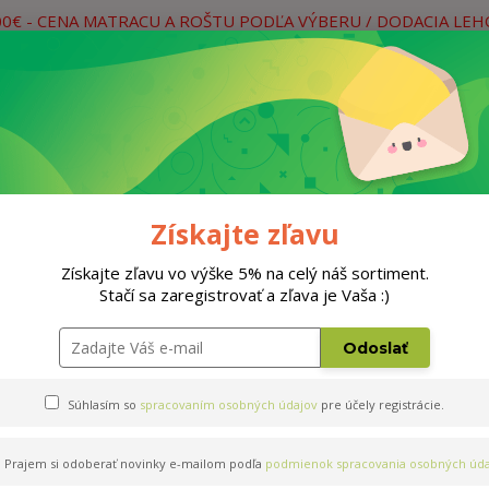
00€ - CENA MATRACU A ROŠTU PODĽA VÝBERU / DODACIA LE
práce
Neviete si rady? Zavolajte.
0
Hľada
Rošty
Doplnky
Postele
Materiá
Získajte zľavu
Získajte zľavu vo výške 5% na celý náš sortiment.
Stačí sa zaregistrovať a zľava je Vaša :)
Odoslať
Súhlasím so
spracovaním osobných údajov
pre účely registrácie.
Prajem si odoberať novinky e-mailom podľa
podmienok spracovania osobných úda