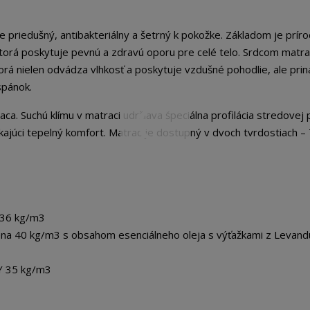
priedušný, antibakteriálny a šetrný k pokožke. Základom je prír
torá poskytuje pevnú a zdravú oporu pre celé telo. Srdcom matra
orá nielen odvádza vlhkosť a poskytuje vzdušné pohodlie, ale prin
spánok.
ca. Suchú klímu v matraci udržiava špeciálna profilácia stredovej
kajúci tepelný komfort. Matrac je dostupný v dvoch tvrdostiach – 
 36 kg/m3
na 40 kg/m3 s obsahom esenciálneho oleja s výťažkami z Levand
Y 35 kg/m3