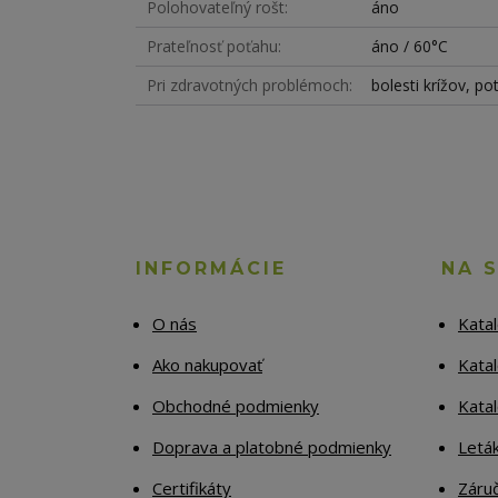
Polohovateľný rošt
áno
Prateľnosť poťahu
áno / 60°C
Pri zdravotných problémoch
bolesti krížov, po
INFORMÁCIE
NA 
O nás
Kata
Ako nakupovať
Katal
Obchodné podmienky
Kata
Doprava a platobné podmienky
Letá
Certifikáty
Záruč