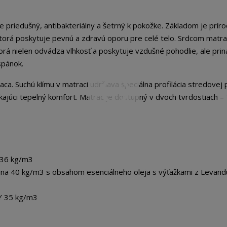
priedušný, antibakteriálny a šetrný k pokožke. Základom je prír
torá poskytuje pevnú a zdravú oporu pre celé telo. Srdcom matra
orá nielen odvádza vlhkosť a poskytuje vzdušné pohodlie, ale prin
spánok.
ca. Suchú klímu v matraci udržiava špeciálna profilácia stredovej
kajúci tepelný komfort. Matrac je dostupný v dvoch tvrdostiach – 
 36 kg/m3
na 40 kg/m3 s obsahom esenciálneho oleja s výťažkami z Levand
Y 35 kg/m3