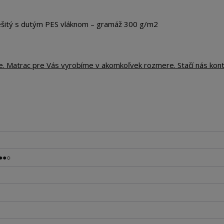
tý s dutým PES vláknom – gramáž 300 g/m2
te. Matrac pre Vás vyrobíme v akomkoľvek rozmere. Stačí nás kon
●●○