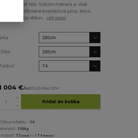
oporu pre celé telo. Srdcom matraca je však
špeciálne profilovaná levanduľová pena, ktorá
nielen odvádza vlhkos...
celý popis
Šírka
Dĺžka
Tvrdosť
1 004 €
/
ks
816,26 €
bez DPH
Pridať do košíka
Číslo produktu:
-24
Nosnosť:
150kg
Tvrdosť:
T3 ●●●○○ / T4 ●●●●○