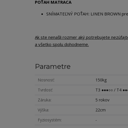
POŤAH MATRACA
SNÍMATEĽNÝ POŤAH: LINEN BROWN preši
Ak ste nenašli rozmer aký potrebujete nezúfaj
a všetko spolu dohodneme.
Parametre
Nosnosť
150kg
Tvrdosť
T3 ●●●○○ / T4 ●●
Záruka
5 rokov
Výška
22cm
Fyziosystém
-