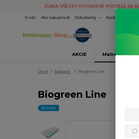
ZĽAVA: VŠETKY VYSTAVENÉ POSTELE ZA 4
O nás
Ako nakupovať
Dokumenty
Kontakty
Naše 
AKCIE
Matrace
Úvod
Matrace
Biogreen Line
Biogreen Line
Novinka