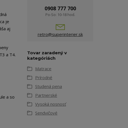
0908 777 700
odná
Po-So: 10-18 hod.
ca je
áša aj
retro@superinterier.sk
 peny
Tovar zaradený v
T3 a T4.
kategóriách
Matrace
Prírodné
Studená pena
Partnerské
ule a so
Vysoká nosnosť
Sendvičové