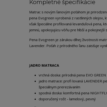
Kompletné špecifikácie
Matrac s novým ľanovým poťahom je prirodzene 
pena Evogreen vyrobená z rastlinných olejov, k
však špeciálne profilovaná levanduľová pena, kt
jemnú, upokojujúcu vôňu pre hlbší a pokojnejší 
Pena Evogreen je zárukou dlhej životnosti matra
Lavender. Poťah z prírodného ľanu zaisťuje vyni
JADRO MATRACA
vrchná doska: prírodná pena EVO GREEN
jadro matrace: profi lovaná LAVENDER pe
špeciálnym prerezávaním
spodná doska: komfortná pena NIGHTFL
doporučený rošt - lamelový, pevný