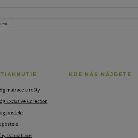
tenie
STIAHNUTIE
KDE NÁS NÁJDETE
lóg matrace a rošty
óg Exclusive Collection
lóg postele
k postele
ný list matrace