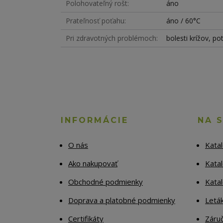
Polohovateľný rošt
áno
Prateľnosť poťahu
áno / 60°C
Pri zdravotných problémoch
bolesti krížov, po
INFORMÁCIE
NA 
O nás
Kata
Ako nakupovať
Katal
Obchodné podmienky
Kata
Doprava a platobné podmienky
Letá
Certifikáty
Záruč