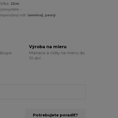
Výška:
22cm
Fyziosystém:
-
Doporučený rošt:
lamelový, pevný
Výroba na mieru
nákupe
Matrace a rošty na mieru do
10 dní
Potrebujete poradiť?