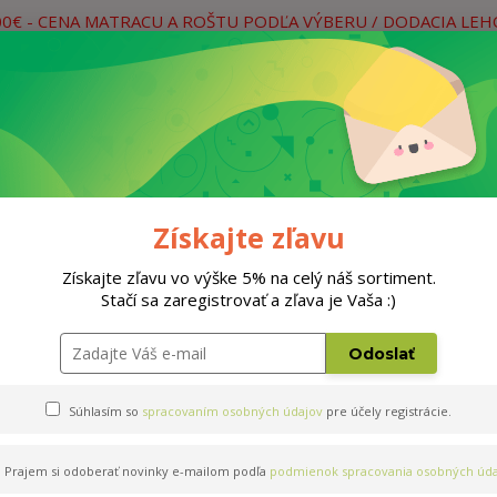
00€ - CENA MATRACU A ROŠTU PODĽA VÝBERU / DODACIA LE
práce
Neviete si rady? Zavolajte.
0
Hľada
Rošty
Doplnky
Postele
Materiá
Získajte zľavu
Získajte zľavu vo výške 5% na celý náš sortiment.
Stačí sa zaregistrovať a zľava je Vaša :)
Odoslať
Súhlasím so
spracovaním osobných údajov
pre účely registrácie.
Prajem si odoberať novinky e-mailom podľa
podmienok spracovania osobných úda