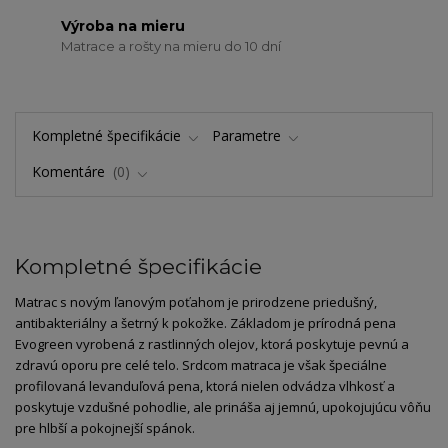
Výroba na mieru
Matrace a rošty na mieru do 10 dní
Kompletné špecifikácie
Parametre
Komentáre
0
Kompletné špecifikácie
Matrac s novým ľanovým poťahom je prirodzene priedušný,
antibakteriálny a šetrný k pokožke. Základom je prírodná pena
Evogreen vyrobená z rastlinných olejov, ktorá poskytuje pevnú a
zdravú oporu pre celé telo. Srdcom matraca je však špeciálne
profilovaná levanduľová pena, ktorá nielen odvádza vlhkosť a
poskytuje vzdušné pohodlie, ale prináša aj jemnú, upokojujúcu vôňu
pre hlbší a pokojnejší spánok.