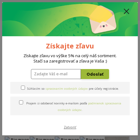
ZĽAVA: VŠETKY VYSTAVENÉ POSTELE ZA 400€ - CENA MATRACU A ROŠTU
PODĽA VÝBERU / DODACIA LEHOTA JE AKTUÁLNE 10-15 PRACOVNÝCH
DNÍ
0908 777 700
Po-So: 10-18 hod.
0
0 €
Získajte zľavu
Menu
Získajte zľavu vo výške 5% na celý náš sortiment.
Stačí sa zaregistrovať a zľava je Vaša :)
Úvod
Matrace
Biogreen Line
Odoslať
Biogreen Line
Súhlasím so
spracovaním osobných údajov
pre účely registrácie.
Prajem si odoberať novinky e-mailom podľa
podmienok spracovania
Novinka
osobných údajov
.
Zatvoriť