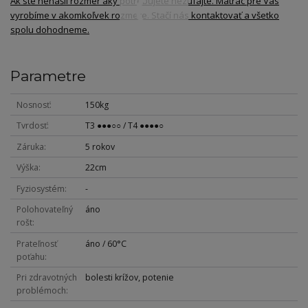
Ak ste nenašli rozmer aký potrebujete nezúfajte. Matrac pre Vás
vyrobíme v akomkoľvek rozmere. Stačí nás kontaktovať a všetko
spolu dohodneme.
Parametre
Nosnosť
150kg
Tvrdosť
T3 ●●●○○ / T4 ●●●●○
Záruka
5 rokov
Výška
22cm
Fyziosystém
-
Polohovateľný
áno
rošt
Prateľnosť
áno / 60°C
poťahu
Pri zdravotných
bolesti krížov, potenie
problémoch