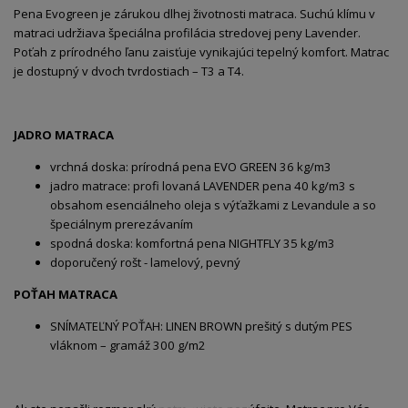
Pena Evogreen je zárukou dlhej životnosti matraca. Suchú klímu v
matraci udržiava špeciálna profilácia stredovej peny Lavender.
Poťah z prírodného ľanu zaisťuje vynikajúci tepelný komfort. Matrac
je dostupný v dvoch tvrdostiach – T3 a T4.
JADRO MATRACA
vrchná doska: prírodná pena EVO GREEN 36 kg/m3
jadro matrace: profi lovaná LAVENDER pena 40 kg/m3 s
obsahom esenciálneho oleja s výťažkami z Levandule a so
špeciálnym prerezávaním
spodná doska: komfortná pena NIGHTFLY 35 kg/m3
doporučený rošt - lamelový, pevný
POŤAH MATRACA
SNÍMATEĽNÝ POŤAH: LINEN BROWN prešitý s dutým PES
vláknom – gramáž 300 g/m2