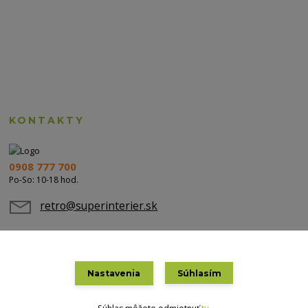
KONTAKTY
0908 777 700
Po-So: 10-18 hod.
retro@superinterier.sk
Nastavenia
Súhlasím