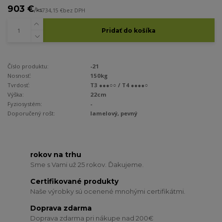
903 €
/
ks
734,15 €
bez DPH
Pridať do košíka
Číslo produktu:
-21
Nosnosť:
150kg
Tvrdosť:
T3 ●●●○○ / T4 ●●●●○
Výška:
22cm
Fyziosystém:
-
Doporučený rošt:
lamelový, pevný
rokov na trhu
Sme s Vami už 25 rokov. Ďakujeme.
Certifikované produkty
Naše výrobky sú ocenené mnohými certifikátmi.
Doprava zdarma
Doprava zdarma pri nákupe nad 200€