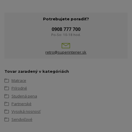
Potrebujete poradiť?
0908 777 700
Po-So: 10-18 hod.
retro@superinterier.sk
Tovar zaradený v kategóriách
Matrace
Prírodné
Studená pena
Partnerské
Vysoká nosnosť
Sendvičové