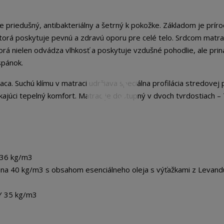
priedušný, antibakteriálny a šetrný k pokožke. Základom je prír
torá poskytuje pevnú a zdravú oporu pre celé telo. Srdcom matra
orá nielen odvádza vlhkosť a poskytuje vzdušné pohodlie, ale prin
spánok.
ca. Suchú klímu v matraci udržiava špeciálna profilácia stredovej
kajúci tepelný komfort. Matrac je dostupný v dvoch tvrdostiach – 
 36 kg/m3
na 40 kg/m3 s obsahom esenciálneho oleja s výťažkami z Levand
Y 35 kg/m3