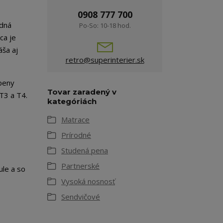
0908 777 700
odná
Po-So: 10-18 hod.
ca je
áša aj
retro@superinterier.sk
 peny
Tovar zaradený v
T3 a T4.
kategóriách
Matrace
Prírodné
Studená pena
Partnerské
ule a so
Vysoká nosnosť
Sendvičové