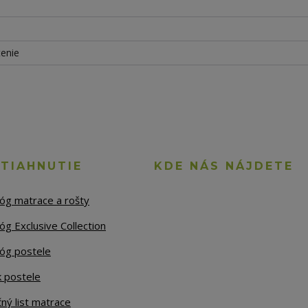
tenie
STIAHNUTIE
KDE NÁS NÁJDETE
lóg matrace a rošty
óg Exclusive Collection
lóg postele
k postele
ný list matrace