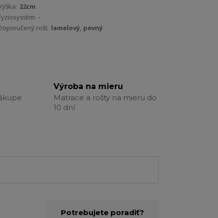
Výška:
22cm
Fyziosystém:
-
Doporučený rošt:
lamelový, pevný
Výroba na mieru
nákupe
Matrace a rošty na mieru do
10 dní
Potrebujete poradiť?