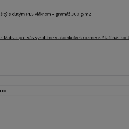
tý s dutým PES vláknom – gramáž 300 g/m2
te. Matrac pre Vás vyrobíme v akomkoľvek rozmere. Stačí nás kon
●●○