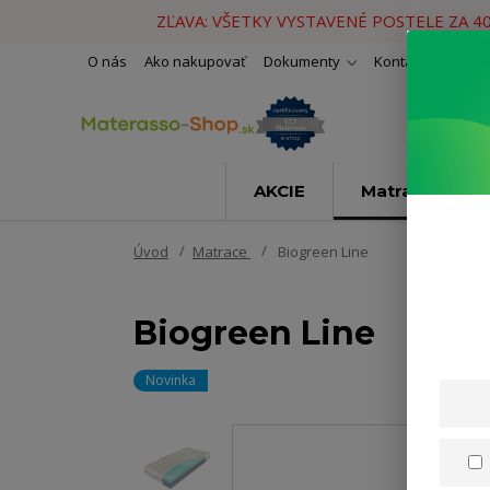
ZĽAVA: VŠETKY VYSTAVENÉ POSTELE ZA 4
O nás
Ako nakupovať
Dokumenty
Kontakty
Naše 
AKCIE
Matrace
Úvod
Matrace
Biogreen Line
Biogreen Line
Novinka