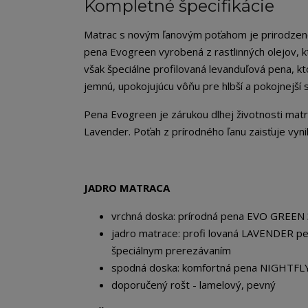
Kompletné špecifikácie
Matrac s novým ľanovým poťahom je prirodzene 
pena Evogreen vyrobená z rastlinných olejov, k
však špeciálne profilovaná levanduľová pena, kt
jemnú, upokojujúcu vôňu pre hlbší a pokojnejší 
Pena Evogreen je zárukou dlhej životnosti matra
Lavender. Poťah z prírodného ľanu zaisťuje vyni
JADRO MATRACA
vrchná doska: prírodná pena EVO GREEN
jadro matrace: profi lovaná LAVENDER pe
špeciálnym prerezávaním
spodná doska: komfortná pena NIGHTFL
doporučený rošt - lamelový, pevný