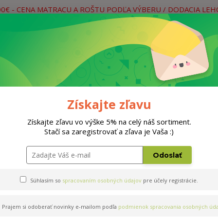
00€ - CENA MATRACU A ROŠTU PODĽA VÝBERU / DODACIA LE
práce
Neviete si rady? Zavolajte.
0
Hľada
Rošty
Doplnky
Postele
Materiá
Získajte zľavu
Získajte zľavu vo výške 5% na celý náš sortiment.
Stačí sa zaregistrovať a zľava je Vaša :)
Odoslať
Súhlasím so
spracovaním osobných údajov
pre účely registrácie.
Prajem si odoberať novinky e-mailom podľa
podmienok spracovania osobných úda