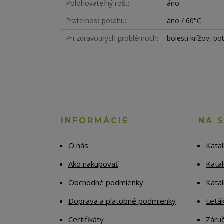
Polohovateľný rošt
áno
Prateľnosť poťahu
áno / 60°C
Pri zdravotných problémoch
bolesti krížov, po
INFORMÁCIE
NA 
O nás
Kata
Ako nakupovať
Katal
Obchodné podmienky
Kata
Doprava a platobné podmienky
Letá
Certifikáty
Záruč