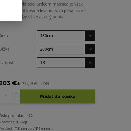
oporu pre celé telo. Srdcom matraca je však
špeciálne profilovaná levanduľová pena, ktorá
nielen odvádza vlhkos...
celý popis
Šírka
Dĺžka
Tvrdosť
903 €
/
ks
734,15 €
bez DPH
Pridať do košíka
Číslo produktu:
-20
Nosnosť:
150kg
Tvrdosť:
T3 ●●●○○ / T4 ●●●●○