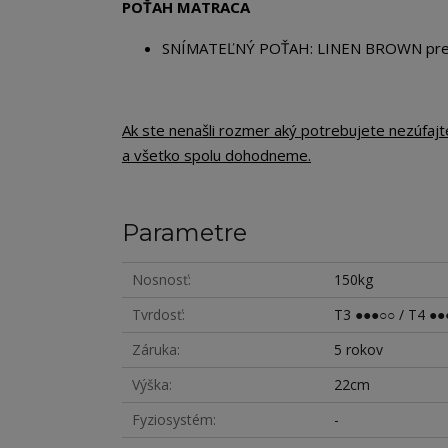
POŤAH MATRACA
SNÍMATEĽNÝ POŤAH: LINEN BROWN preši
Ak ste nenašli rozmer aký potrebujete nezúfaj
a všetko spolu dohodneme.
Parametre
Nosnosť
150kg
Tvrdosť
T3 ●●●○○ / T4 ●●
Záruka
5 rokov
Výška
22cm
Fyziosystém
-