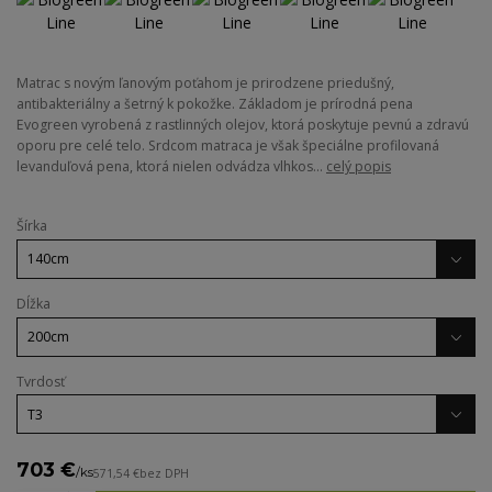
Matrac s novým ľanovým poťahom je prirodzene priedušný,
antibakteriálny a šetrný k pokožke. Základom je prírodná pena
Evogreen vyrobená z rastlinných olejov, ktorá poskytuje pevnú a zdravú
oporu pre celé telo. Srdcom matraca je však špeciálne profilovaná
levanduľová pena, ktorá nielen odvádza vlhkos...
celý popis
Šírka
Dĺžka
Tvrdosť
703 €
/
ks
571,54 €
bez DPH