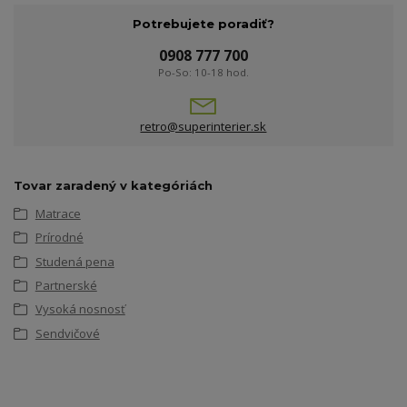
Potrebujete poradiť?
0908 777 700
Po-So: 10-18 hod.
retro@superinterier.sk
Tovar zaradený v kategóriách
Matrace
Prírodné
Studená pena
Partnerské
Vysoká nosnosť
Sendvičové