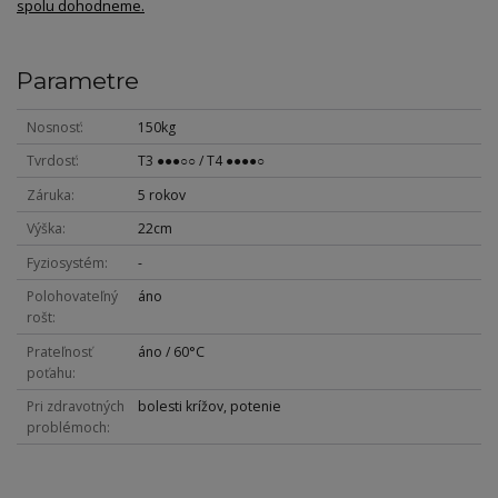
spolu dohodneme.
Parametre
Nosnosť
150kg
Tvrdosť
T3 ●●●○○ / T4 ●●●●○
Záruka
5 rokov
Výška
22cm
Fyziosystém
-
Polohovateľný
áno
rošt
Prateľnosť
áno / 60°C
poťahu
Pri zdravotných
bolesti krížov, potenie
problémoch