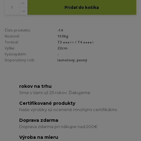
Pridať do košíka
Číslo produktu:
-14
Nosnosť:
150kg
Tvrdosť:
T3 ●●●○○ / T4 ●●●●○
Výška:
22cm
Fyziosystém:
-
Doporučený rošt:
lamelový, pevný
rokov na trhu
Sme s Vami už 25 rokov. Ďakujeme.
Certifikované produkty
Naše výrobky sú ocenené mnohými certifikátmi.
Doprava zdarma
Doprava zdarma pri nákupe nad 200€
Výroba na mieru