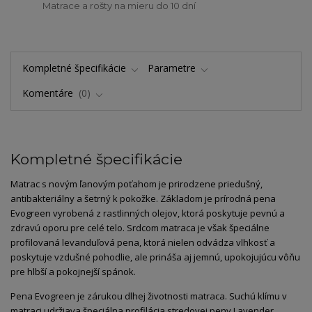
Matrace a rošty na mieru do 10 dní
Kompletné špecifikácie
Parametre
Komentáre
0
Kompletné špecifikácie
Matrac s novým ľanovým poťahom je prirodzene priedušný,
antibakteriálny a šetrný k pokožke. Základom je prírodná pena
Evogreen vyrobená z rastlinných olejov, ktorá poskytuje pevnú a
zdravú oporu pre celé telo. Srdcom matraca je však špeciálne
profilovaná levanduľová pena, ktorá nielen odvádza vlhkosť a
poskytuje vzdušné pohodlie, ale prináša aj jemnú, upokojujúcu vôňu
pre hlbší a pokojnejší spánok.
Pena Evogreen je zárukou dlhej životnosti matraca. Suchú klímu v
matraci udržiava špeciálna profilácia stredovej peny Lavender.