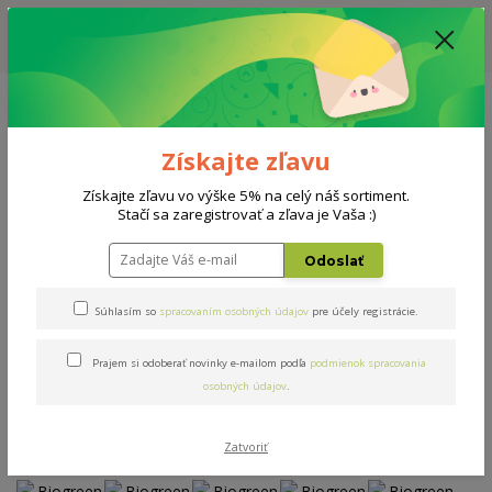
ZĽAVA: VŠETKY VYSTAVENÉ POSTELE ZA 400€ - CENA MATRACU A ROŠTU
PODĽA VÝBERU / DODACIA LEHOTA JE AKTUÁLNE 10-15 PRACOVNÝCH
DNÍ
0908 777 700
Po-So: 10-18 hod.
0
0 €
Získajte zľavu
Menu
Získajte zľavu vo výške 5% na celý náš sortiment.
Stačí sa zaregistrovať a zľava je Vaša :)
Úvod
Matrace
Biogreen Line
Odoslať
Biogreen Line
Súhlasím so
spracovaním osobných údajov
pre účely registrácie.
Prajem si odoberať novinky e-mailom podľa
podmienok spracovania
Novinka
osobných údajov
.
Zatvoriť