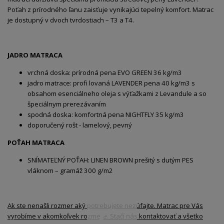
Poťah z prírodného ľanu zaisťuje vynikajúci tepelný komfort. Matrac
je dostupný v dvoch tvrdostiach – T3 a T4.
JADRO MATRACA
vrchná doska: prírodná pena EVO GREEN 36 kg/m3
jadro matrace: profi lovaná LAVENDER pena 40 kg/m3 s
obsahom esenciálneho oleja s výťažkami z Levandule a so
špeciálnym prerezávaním
spodná doska: komfortná pena NIGHTFLY 35 kg/m3
doporučený rošt - lamelový, pevný
POŤAH MATRACA
SNÍMATEĽNÝ POŤAH: LINEN BROWN prešitý s dutým PES
vláknom – gramáž 300 g/m2
Ak ste nenašli rozmer aký potrebujete nezúfajte. Matrac pre Vás
vyrobíme v akomkoľvek rozmere. Stačí nás kontaktovať a všetko