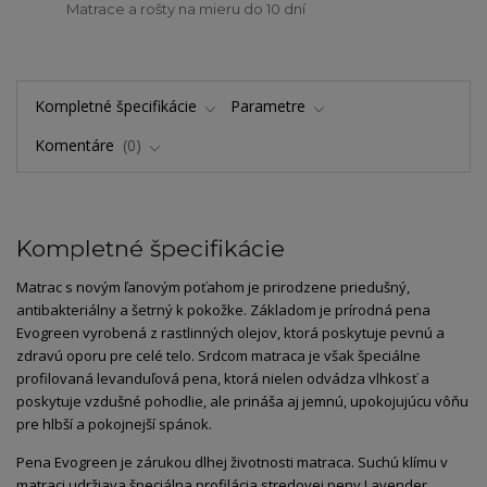
Matrace a rošty na mieru do 10 dní
Kompletné špecifikácie
Parametre
Komentáre
0
Kompletné špecifikácie
Matrac s novým ľanovým poťahom je prirodzene priedušný,
antibakteriálny a šetrný k pokožke. Základom je prírodná pena
Evogreen vyrobená z rastlinných olejov, ktorá poskytuje pevnú a
zdravú oporu pre celé telo. Srdcom matraca je však špeciálne
profilovaná levanduľová pena, ktorá nielen odvádza vlhkosť a
poskytuje vzdušné pohodlie, ale prináša aj jemnú, upokojujúcu vôňu
pre hlbší a pokojnejší spánok.
Pena Evogreen je zárukou dlhej životnosti matraca. Suchú klímu v
matraci udržiava špeciálna profilácia stredovej peny Lavender.