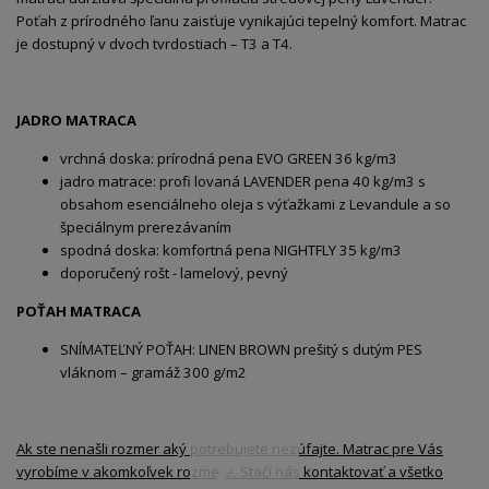
Poťah z prírodného ľanu zaisťuje vynikajúci tepelný komfort. Matrac
je dostupný v dvoch tvrdostiach – T3 a T4.
JADRO MATRACA
vrchná doska: prírodná pena EVO GREEN 36 kg/m3
jadro matrace: profi lovaná LAVENDER pena 40 kg/m3 s
obsahom esenciálneho oleja s výťažkami z Levandule a so
špeciálnym prerezávaním
spodná doska: komfortná pena NIGHTFLY 35 kg/m3
doporučený rošt - lamelový, pevný
POŤAH MATRACA
SNÍMATEĽNÝ POŤAH: LINEN BROWN prešitý s dutým PES
vláknom – gramáž 300 g/m2
Ak ste nenašli rozmer aký potrebujete nezúfajte. Matrac pre Vás
vyrobíme v akomkoľvek rozmere. Stačí nás kontaktovať a všetko