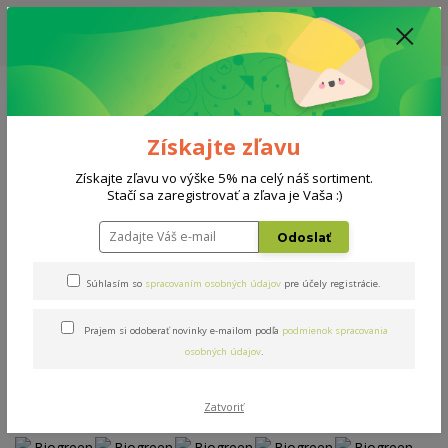
ZĽAVA: VŠETKY VYSTAVENÉ POSTELE ZA 400€ - CENA MATRACU A ROŠTU
PODĽA VÝBERU / DODACIA LEHOTA JE AKTUÁLNE 10-15 PRACOVNÝCH
DNÍ
0908 777 700
Po-So: 10-18 hod.
0
0 €
Získajte zľavu
Menu
Získajte zľavu vo výške 5% na celý náš sortiment.
Stačí sa zaregistrovať a zľava je Vaša :)
Úvod
Matrace
Biogreen Line
Odoslať
Biogreen Line
Súhlasím so
spracovaním osobných údajov
pre účely registrácie.
Prajem si odoberať novinky e-mailom podľa
podmienok spracovania
Novinka
osobných údajov
.
Zatvoriť