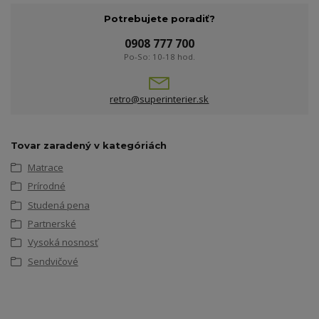
Potrebujete poradiť?
0908 777 700
Po-So: 10-18 hod.
retro@superinterier.sk
Tovar zaradený v kategóriách
Matrace
Prírodné
Studená pena
Partnerské
Vysoká nosnosť
Sendvičové