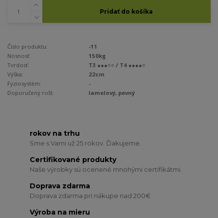
Pridať do košíka
Číslo produktu:
-11
Nosnosť:
150kg
Tvrdosť:
T3 ●●●○○ / T4 ●●●●○
Výška:
22cm
Fyziosystém:
-
Doporučený rošt:
lamelový, pevný
rokov na trhu
Sme s Vami už 25 rokov. Ďakujeme.
Certifikované produkty
Naše výrobky sú ocenené mnohými certifikátmi.
Doprava zdarma
Doprava zdarma pri nákupe nad 200€
Výroba na mieru