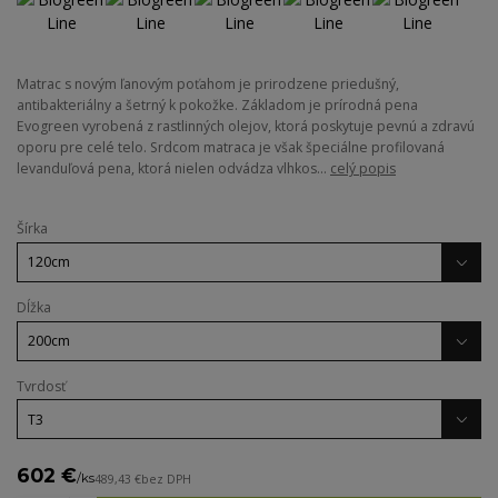
Matrac s novým ľanovým poťahom je prirodzene priedušný,
antibakteriálny a šetrný k pokožke. Základom je prírodná pena
Evogreen vyrobená z rastlinných olejov, ktorá poskytuje pevnú a zdravú
oporu pre celé telo. Srdcom matraca je však špeciálne profilovaná
levanduľová pena, ktorá nielen odvádza vlhkos...
celý popis
Šírka
Dĺžka
Tvrdosť
602 €
/
ks
489,43 €
bez DPH