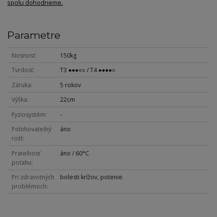
spolu dohodneme.
Parametre
Nosnosť
150kg
Tvrdosť
T3 ●●●○○ / T4 ●●●●○
Záruka
5 rokov
Výška
22cm
Fyziosystém
-
Polohovateľný
áno
rošt
Prateľnosť
áno / 60°C
poťahu
Pri zdravotných
bolesti krížov, potenie
problémoch