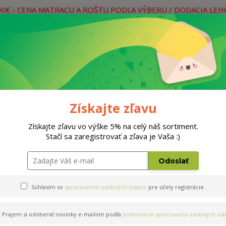
00€ - CENA MATRACU A ROŠTU PODĽA VÝBERU / DODACIA LE
práce
Neviete si rady? Zavolajte.
0
Hľada
Rošty
Doplnky
Postele
Materiá
Získajte zľavu
Získajte zľavu vo výške 5% na celý náš sortiment.
Stačí sa zaregistrovať a zľava je Vaša :)
Odoslať
Súhlasím so
spracovaním osobných údajov
pre účely registrácie.
Prajem si odoberať novinky e-mailom podľa
podmienok spracovania osobných úda