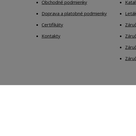
Obchodné podmienky
Kata
Doprava a platobné podmienky
Letá
Certifikáty
Záruč
Kontakty
Záruč
Záruč
Záruč