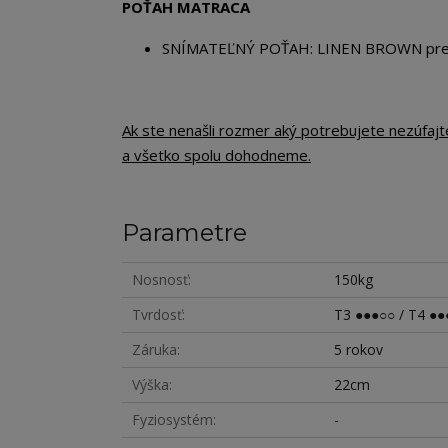
POŤAH MATRACA
SNÍMATEĽNÝ POŤAH: LINEN BROWN preši
Ak ste nenašli rozmer aký potrebujete nezúfaj
a všetko spolu dohodneme.
Parametre
Nosnosť
150kg
Tvrdosť
T3 ●●●○○ / T4 ●●
Záruka
5 rokov
Výška
22cm
Fyziosystém
-