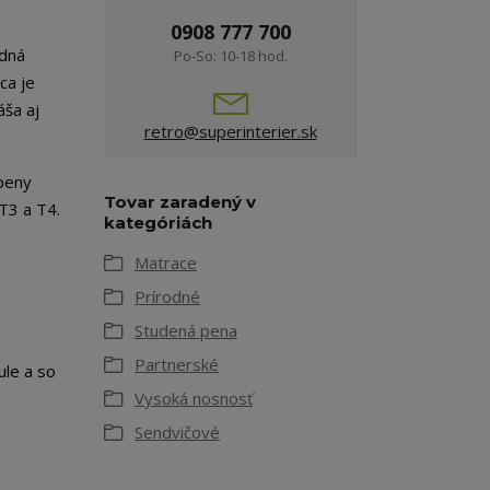
0908 777 700
odná
Po-So: 10-18 hod.
ca je
áša aj
retro@superinterier.sk
 peny
Tovar zaradený v
T3 a T4.
kategóriách
Matrace
Prírodné
Studená pena
Partnerské
ule a so
Vysoká nosnosť
Sendvičové