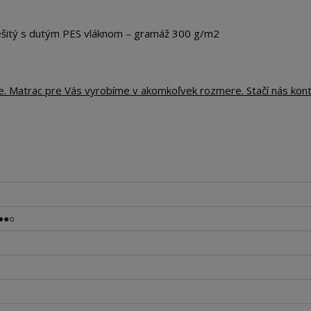
tý s dutým PES vláknom – gramáž 300 g/m2
te. Matrac pre Vás vyrobíme v akomkoľvek rozmere. Stačí nás kon
●●○