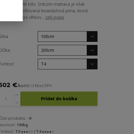
oporu pre celé telo. Srdcom matraca je však
špeciálne profilovaná levanduľová pena, ktorá
nielen odvádza vlhkos...
celý popis
Šírka
Dĺžka
Tvrdosť
502 €
/
ks
408,13 €
bez DPH
Pridať do košíka
Číslo produktu:
-9
Nosnosť:
150kg
Tvrdosť:
T3 ●●●○○ / T4 ●●●●○