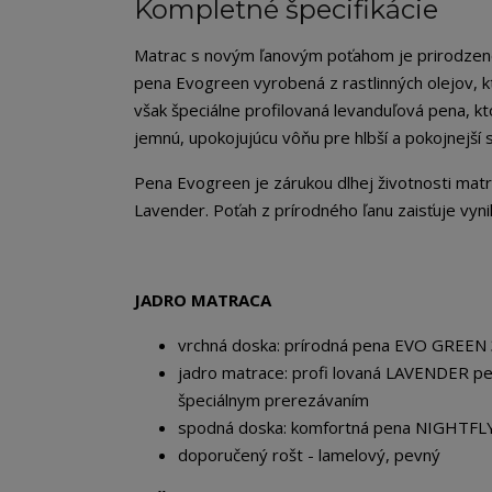
Kompletné špecifikácie
Matrac s novým ľanovým poťahom je prirodzene 
pena Evogreen vyrobená z rastlinných olejov, k
však špeciálne profilovaná levanduľová pena, kt
jemnú, upokojujúcu vôňu pre hlbší a pokojnejší 
Pena Evogreen je zárukou dlhej životnosti matra
Lavender. Poťah z prírodného ľanu zaisťuje vyni
JADRO MATRACA
vrchná doska: prírodná pena EVO GREEN
jadro matrace: profi lovaná LAVENDER pe
špeciálnym prerezávaním
spodná doska: komfortná pena NIGHTFL
doporučený rošt - lamelový, pevný