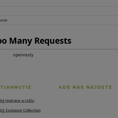
tenie
oo Many Requests
openresty
STIAHNUTIE
KDE NÁS NÁJDETE
lóg matrace a rošty
óg Exclusive Collection