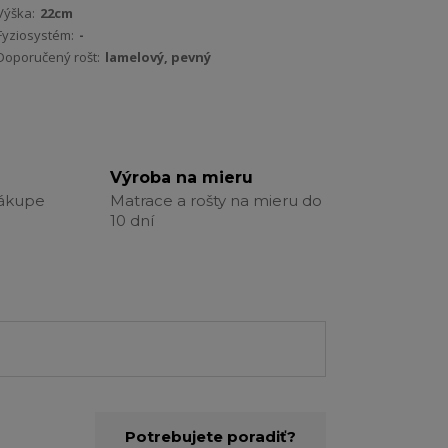
Výška:
22cm
Fyziosystém:
-
Doporučený rošt:
lamelový, pevný
Výroba na mieru
nákupe
Matrace a rošty na mieru do
10 dní
Potrebujete poradiť?