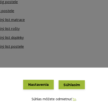
lóg postele
k postele
ný list matrace
ný list rošty
ný list doplnky
ný list postele
Nastavenia
Súhlasím
Vytvorené na
Eshop-rychlo.sk
Súhlas môžete odmietnuť
tu
.