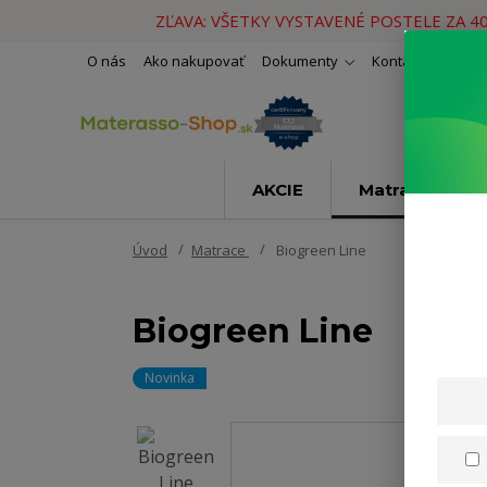
ZĽAVA: VŠETKY VYSTAVENÉ POSTELE ZA 4
O nás
Ako nakupovať
Dokumenty
Kontakty
Naše 
AKCIE
Matrace
Úvod
Matrace
Biogreen Line
Biogreen Line
Novinka