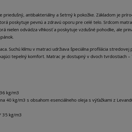
priedušný, antibakteriálny a šetrný k pokožke. Základom je prír
torá poskytuje pevnú a zdravú oporu pre celé telo. Srdcom matra
orá nielen odvádza vlhkosť a poskytuje vzdušné pohodlie, ale prin
spánok.
ca. Suchú klímu v matraci udržiava špeciálna profilácia stredovej
kajúci tepelný komfort. Matrac je dostupný v dvoch tvrdostiach – 
 36 kg/m3
na 40 kg/m3 s obsahom esenciálneho oleja s výťažkami z Levand
Y 35 kg/m3