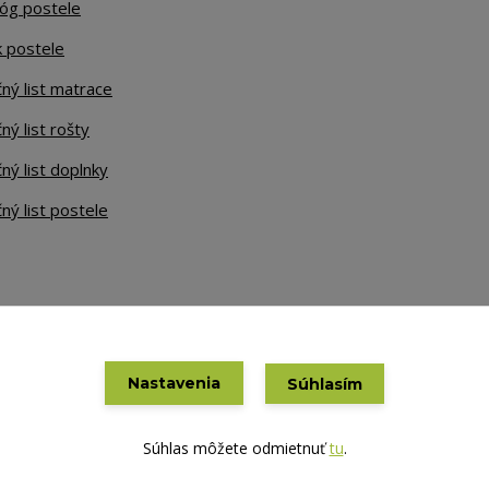
lóg postele
k postele
ný list matrace
ný list rošty
ný list doplnky
ný list postele
Nastavenia
Súhlasím
Vytvorené na
Eshop-rychlo.sk
Súhlas môžete odmietnuť
tu
.