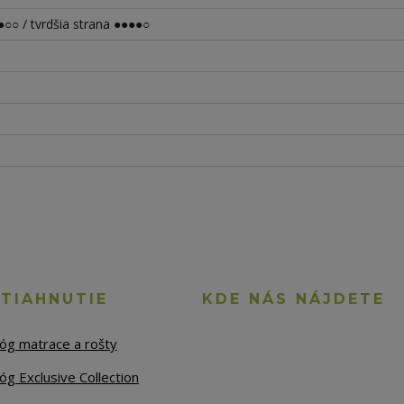
○○ / tvrdšia strana ●●●●○
STIAHNUTIE
KDE NÁS NÁJDETE
lóg matrace a rošty
óg Exclusive Collection