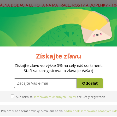
ÁLNA DODACIA LEHOTA NA MATRACE, ROŠTY A DOPLNKY - 10
práce
Neviete si rady? Zavolajte.
0
Hľada
Rošty
Doplnky
Postele
Materiá
Získajte zľavu
Získajte zľavu vo výške 5% na celý náš sortiment.
Stačí sa zaregistrovať a zľava je Vaša :)
0x200cm
Odoslať
Súhlasím so
spracovaním osobných údajov
pre účely registrácie.
Prajem si odoberať novinky e-mailom podľa
podmienok spracovania osobných úda