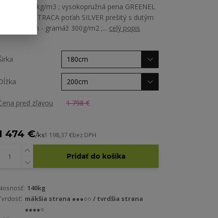
hustotou 40kg/m3 ; vysokopružná pena GREENEL
POŤAH MATRACA poťah SILVER prešitý s dutým
PES vláknom - gramáž 300g/m2 ;...
celý popis
Šírka
Dĺžka
Cena pred zľavou
1 798 €
1 474 €
/
ks
1 198,37 €
bez DPH
Pridať do košíka
Nosnosť:
140kg
Tvrdosť:
mäkšia strana ●●●○○ / tvrdšia strana
●●●●○