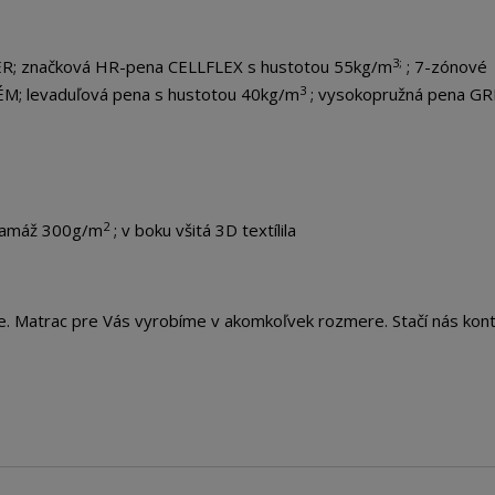
3;
; značková HR-pena CELLFLEX s hustotou 55kg/m
; 7-zónové
3
ÉM; levaduľová pena s hustotou 40kg/m
; vysokopružná pena G
2
gramáž 300g/m
; v boku všitá 3D textílila
te. Matrac pre Vás vyrobíme v akomkoľvek rozmere. Stačí nás kon