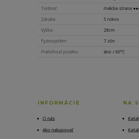
Tvrdosť
mäkšia strana ●●●
Záruka
5 rokov
Výška
28cm
Fyziosystém
7 zón
Prateľnosť poťahu
áno / 60°C
INFORMÁCIE
NA 
O nás
Kata
Ako nakupovať
Katal