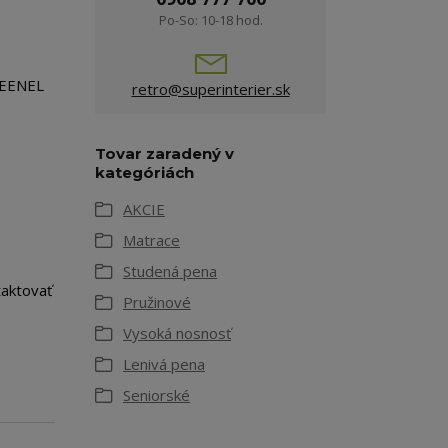
Po-So: 10-18 hod.
REENEL
retro@superinterier.sk
Tovar zaradený v
kategóriách
AKCIE
Matrace
Studená pena
taktovať
Pružinové
Vysoká nosnosť
Lenivá pena
Seniorské