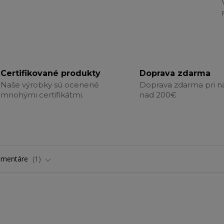
Certifikované produkty
Doprava zdarma
Naše výrobky sú ocenené
Doprava zdarma pri 
mnohými certifikátmi.
nad 200€
omentáre
1