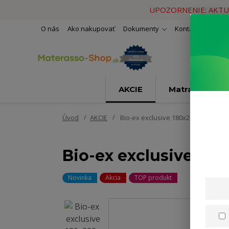
UPOZORNENIE: AKTU
O nás
Ako nakupovať
Dokumenty
Kontakty
Naše 
AKCIE
Matrace
Úvod
AKCIE
Bio-ex exclusive 180x200cm
Bio-ex exclusive 18
Novinka
Akcia
TOP produkt