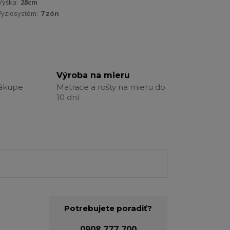
Výška:
28cm
Fyziosystém:
7 zón
Výroba na mieru
nákupe
Matrace a rošty na mieru do
10 dní
Potrebujete poradiť?
0908 777 700