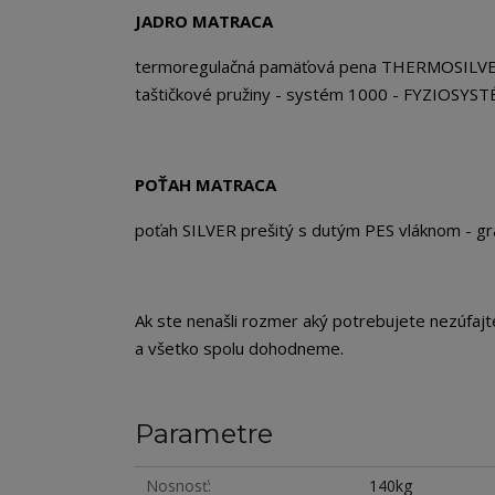
JADRO MATRACA
termoregulačná pamäťová pena THERMOSILVER
taštičkové pružiny - systém 1000 - FYZIOSYST
POŤAH MATRACA
poťah SILVER prešitý s dutým PES vláknom - 
Ak ste nenašli rozmer aký potrebujete nezúfaj
a všetko spolu dohodneme.
Parametre
Nosnosť
140kg