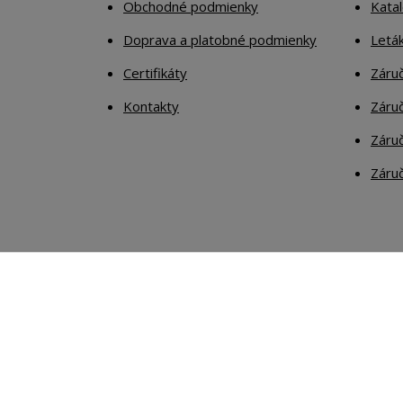
Obchodné podmienky
Kata
Doprava a platobné podmienky
Letá
Certifikáty
Záruč
Kontakty
Záruč
Záruč
Záruč