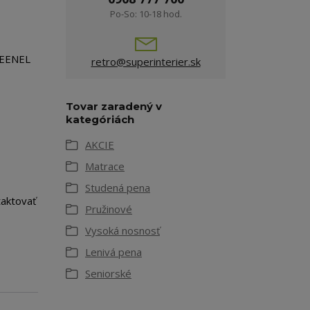
Po-So: 10-18 hod.
REENEL
retro@superinterier.sk
Tovar zaradený v
kategóriách
AKCIE
Matrace
Studená pena
taktovať
Pružinové
Vysoká nosnosť
Lenivá pena
Seniorské