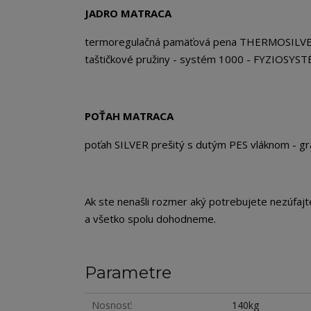
JADRO MATRACA
termoregulačná pamäťová pena THERMOSILVER
taštičkové pružiny - systém 1000 - FYZIOSYST
POŤAH MATRACA
poťah SILVER prešitý s dutým PES vláknom - 
Ak ste nenašli rozmer aký potrebujete nezúfaj
a všetko spolu dohodneme.
Parametre
Nosnosť
140kg