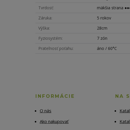
Tvrdosť
mäkšia strana ●●●
Záruka
5 rokov
Výška
28cm
Fyziosystém
7 zón
Prateľnosť poťahu
áno / 60°C
INFORMÁCIE
NA 
O nás
Kata
Ako nakupovať
Katal