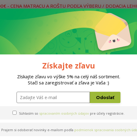
00€ - CENA MATRACU A ROŠTU PODĽA VÝBERU / DODACIA LE
práce
Neviete si rady? Zavolajte.
0
Hľada
Rošty
Doplnky
Postele
Materiá
Získajte zľavu
Získajte zľavu vo výške 5% na celý náš sortiment.
Stačí sa zaregistrovať a zľava je Vaša :)
0x200cm
Odoslať
Súhlasím so
spracovaním osobných údajov
pre účely registrácie.
Prajem si odoberať novinky e-mailom podľa
podmienok spracovania osobných úda