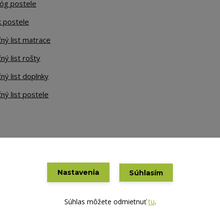
lóg postele
k postele
ný list matrace
ný list rošty
ný list doplnky
ný list postele
Nastavenia
Súhlasím
Vytvorené na
Eshop-rychlo.sk
Súhlas môžete odmietnuť
tu
.