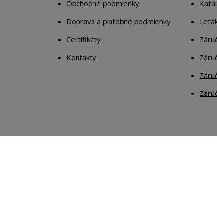
Obchodné podmienky
Kata
Doprava a platobné podmienky
Letá
Certifikáty
Záruč
Kontakty
Záruč
Záruč
Záruč