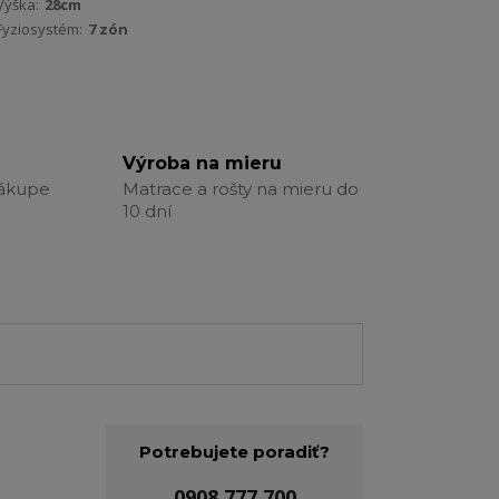
Výška:
28cm
Fyziosystém:
7 zón
Výroba na mieru
nákupe
Matrace a rošty na mieru do
10 dní
Potrebujete poradiť?
0908 777 700