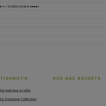
○○ / tvrdšia strana ●●●●○
STIAHNUTIE
KDE NÁS NÁJDETE
lóg matrace a rošty
óg Exclusive Collection