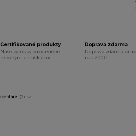
Certifikované produkty
Doprava zdarma
Naše výrobky sú ocenené
Doprava zdarma pri 
mnohými certifikátmi.
nad 200€
omentáre
1