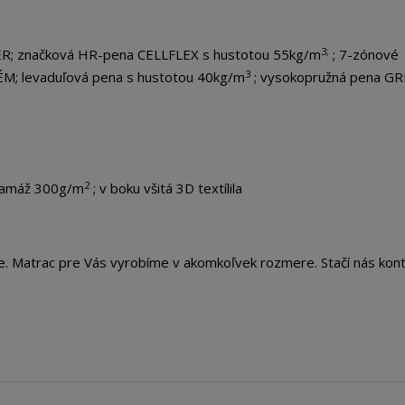
3;
; značková HR-pena CELLFLEX s hustotou 55kg/m
; 7-zónové
3
ÉM; levaduľová pena s hustotou 40kg/m
; vysokopružná pena G
2
gramáž 300g/m
; v boku všitá 3D textílila
te. Matrac pre Vás vyrobíme v akomkoľvek rozmere. Stačí nás kon