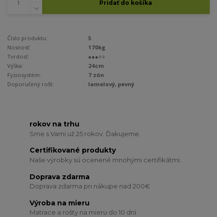
Pridať do košíka
Číslo produktu:
5
Nosnosť:
170kg
Tvrdosť:
●●●○○
Výška:
24cm
Fyziosystém:
7 zón
Doporučený rošt:
lamelový, pevný
rokov na trhu
Sme s Vami už 25 rokov. Ďakujeme.
Certifikované produkty
Naše výrobky sú ocenené mnohými certifikátmi.
Doprava zdarma
Doprava zdarma pri nákupe nad 200€
Výroba na mieru
Matrace a rošty na mieru do 10 dní