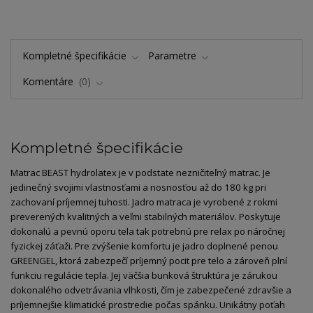
Kompletné špecifikácie
Parametre
Komentáre
0
Kompletné špecifikácie
Matrac BEAST hydrolatex je v podstate nezničiteľný matrac. Je
jedinečný svojimi vlastnosťami a nosnosťou až do 180 kg pri
zachovaní príjemnej tuhosti. Jadro matraca je vyrobené z rokmi
preverených kvalitných a veľmi stabilných materiálov. Poskytuje
dokonalú a pevnú oporu tela tak potrebnú pre relax po náročnej
fyzickej záťaži. Pre zvýšenie komfortu je jadro doplnené penou
GREENGEL, ktorá zabezpečí príjemný pocit pre telo a zároveň plní
funkciu regulácie tepla. Jej väčšia bunková štruktúra je zárukou
dokonalého odvetrávania vlhkosti, čím je zabezpečené zdravšie a
príjemnejšie klimatické prostredie počas spánku. Unikátny poťah