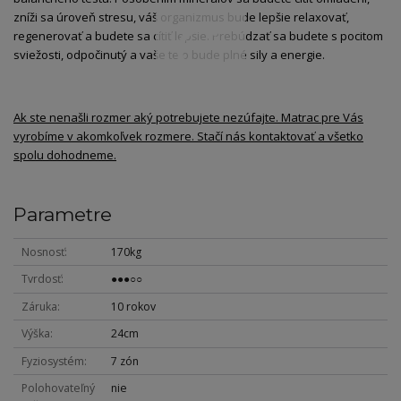
zníži sa úroveň stresu, váš organizmus bude lepšie relaxovať,
regenerovať a budete sa cítiť lepšie. Prebúdzať sa budete s pocitom
sviežosti, odpočinutý a vaše telo bude plné sily a energie.
Ak ste nenašli rozmer aký potrebujete nezúfajte. Matrac pre Vás
vyrobíme v akomkoľvek rozmere. Stačí nás kontaktovať a všetko
spolu dohodneme.
Parametre
Nosnosť
170kg
Tvrdosť
●●●○○
Záruka
10 rokov
Výška
24cm
Fyziosystém
7 zón
Polohovateľný
nie