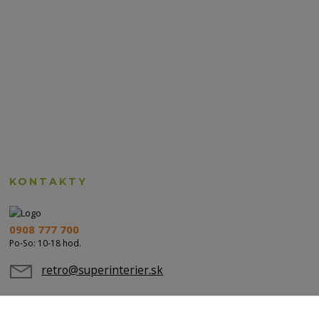
KONTAKTY
0908 777 700
Po-So: 10-18 hod.
retro@superinterier.sk