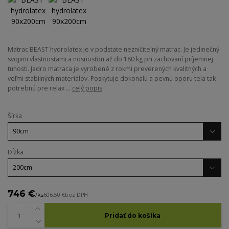
Matrac BEAST hydrolatex je v podstate nezničiteľný matrac. Je jedinečný
svojimi vlastnosťami a nosnosťou až do 180 kg pri zachovaní príjemnej
tuhosti. Jadro matraca je vyrobené z rokmi preverených kvalitných a
veľmi stabilných materiálov. Poskytuje dokonalú a pevnú oporu tela tak
potrebnú pre relax ...
celý popis
Šírka
Dĺžka
746 €
/
ks
606,50 €
bez DPH
Pridať do košíka