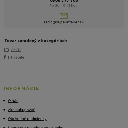
0908 777 700
Po-So: 10-18 hod.
retro@superinterier.sk
Tovar zaradený v kategóriách
AKCIE
Postele
INFORMÁCIE
O nás
Ako nakupovať
Obchodné podmienky
Doprava a platobné podmienky