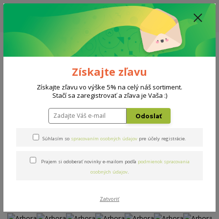
ZĽAVA: VŠETKY VYSTAVENÉ POSTELE ZA 400€ - CENA MATRACU A ROŠTU
PODĽA VÝBERU / DODACIA LEHOTA JE AKTUÁLNE 10-15 PRACOVNÝCH
DNÍ
0908 777 700
Po-So: 10-18 hod.
0
0 €
Získajte zľavu
Menu
Získajte zľavu vo výške 5% na celý náš sortiment.
Stačí sa zaregistrovať a zľava je Vaša :)
Úvod
Postele
Arbora
Odoslať
Arbora
Súhlasím so
spracovaním osobných údajov
pre účely registrácie.
Novinka
Akcia
Prajem si odoberať novinky e-mailom podľa
podmienok spracovania
osobných údajov
.
Zatvoriť