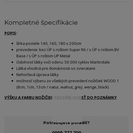
Kompletné špecifikácie
POPIS
:
šírka postele 140, 160, 180 x 200cm
prevedenie: bez ÚP s roštom Super R6 / s ÚP s roštom BV
Base / s ÚP s roštom UP Metal
Odolnosť látky voči oderu: 50 000 cyklov Martindale
Látka vhodná pre domácnosti so zvieratami
Nehorľavá úprava látky
možnosť výberu zo všetkých prevedení nožičiek WOOD 1
(8cm, 1cm, 13cm / natur, walnut, grey, wenge, black)
VÝŠKU A FARBU NOŽIČIEK PROSÍME UVIESŤ DO POZNÁMKY
Potrebujete poradiť?