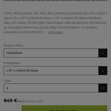
POPIS: šírka postele 140, 160, 180 x 200cm prevedenie: bez ÚP s roštom
Super R6 / s ÚP s roštom BV Base / s ÚP s roštom UP Metal Odolnosť
látky voči oderu: 50 000 cyklov Martindale Látka vhodná pre domácnosti
so zvieratami Nehorľavá úprava látky možnosť výberu zo všetkých
prevedení nožičiek WOOD 1 ...
celý popis
Rozmer lôžka
Prevedenie
Látka
849 €
/
ks
690,24 €
bez DPH