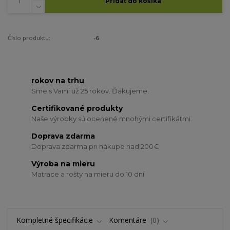
Pridať do košíka
Číslo produktu:
-6
rokov na trhu
Sme s Vami už 25 rokov. Ďakujeme.
Certifikované produkty
Naše výrobky sú ocenené mnohými certifikátmi.
Doprava zdarma
Doprava zdarma pri nákupe nad 200€
Výroba na mieru
Matrace a rošty na mieru do 10 dní
Kompletné špecifikácie
Komentáre
0