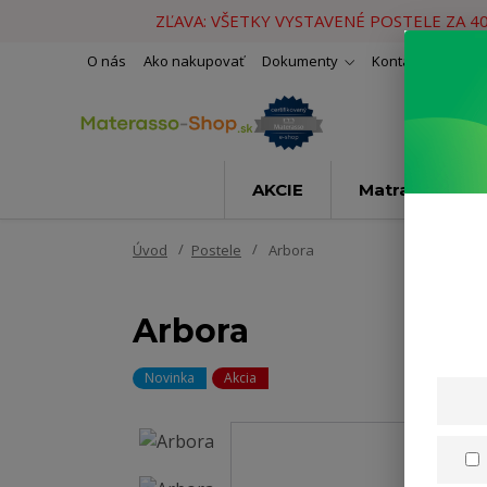
ZĽAVA: VŠETKY VYSTAVENÉ POSTELE ZA 4
O nás
Ako nakupovať
Dokumenty
Kontakty
Naše 
AKCIE
Matrace
Úvod
Postele
Arbora
Arbora
Novinka
Akcia