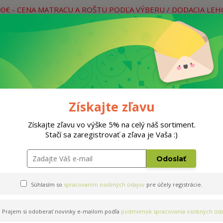
00€ - CENA MATRACU A ROŠTU PODĽA VÝBERU / DODACIA LE
práce
Neviete si rady? Zavolajte.
0
Hľada
Rošty
Doplnky
Postele
Materiá
Získajte zľavu
Získajte zľavu vo výške 5% na celý náš sortiment.
Stačí sa zaregistrovať a zľava je Vaša :)
Odoslať
Súhlasím so
spracovaním osobných údajov
pre účely registrácie.
Prajem si odoberať novinky e-mailom podľa
podmienok spracovania osobných úda