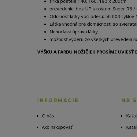
šírka postele 140, 160, 180 x 200cm
prevedenie: bez ÚP s roštom Super R6 /
Odolnosť látky voči oderu: 50 000 cyklov 
Látka vhodná pre domácnosti so zvierata
Nehorľavá úprava látky
možnosť výberu zo všetkých prevedení no
VÝŠKU A FARBU NOŽIČIEK PROSÍME UVIES
INFORMÁCIE
NA 
O nás
Kata
Ako nakupovať
Katal