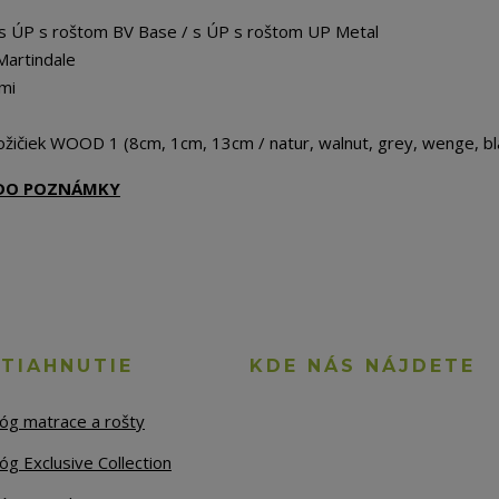
 s ÚP s roštom BV Base / s ÚP s roštom UP Metal
Martindale
mi
žičiek WOOD 1 (8cm, 1cm, 13cm / natur, walnut, grey, wenge, bl
Ť DO POZNÁMKY
STIAHNUTIE
KDE NÁS NÁJDETE
lóg matrace a rošty
óg Exclusive Collection