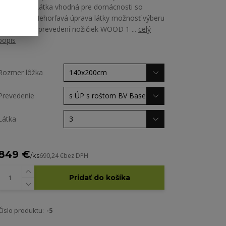
Martindale Látka vhodná pre domácnosti so
zvieratami Nehorľavá úprava látky možnosť výberu
zo všetkých prevedení nožičiek WOOD 1 ...
celý
popis
Rozmer lôžka
Prevedenie
Látka
849 €
/
ks
690,24 €
bez DPH
Pridať do košíka
Číslo produktu:
-5