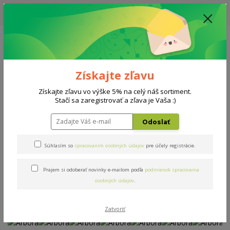
UPOZORNENIE: AKTUÁLNA DODACIA LEHOTA NA MATRACE, ROŠTY A
DOPLNKY - 10-15 PRACOVNÝCH DNÍ
0908 777 700
Po-So: 10-18 hod.
0
0 €
Získajte zľavu
Menu
Získajte zľavu vo výške 5% na celý náš sortiment.
Stačí sa zaregistrovať a zľava je Vaša :)
Úvod
Postele
Arbora
Odoslať
Arbora
Súhlasím so
spracovaním osobných údajov
pre účely registrácie.
Novinka
Akcia
Prajem si odoberať novinky e-mailom podľa
podmienok spracovania
osobných údajov
.
Zatvoriť