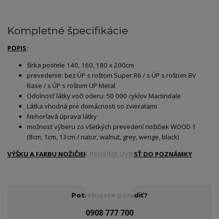
Kompletné špecifikácie
POPIS
:
šírka postele 140, 160, 180 x 200cm
prevedenie: bez ÚP s roštom Super R6 / s ÚP s roštom BV
Base / s ÚP s roštom UP Metal
Odolnosť látky voči oderu: 50 000 cyklov Martindale
Látka vhodná pre domácnosti so zvieratami
Nehorľavá úprava látky
možnosť výberu zo všetkých prevedení nožičiek WOOD 1
(8cm, 1cm, 13cm / natur, walnut, grey, wenge, black)
VÝŠKU A FARBU NOŽIČIEK PROSÍME UVIESŤ DO POZNÁMKY
Potrebujete poradiť?
0908 777 700