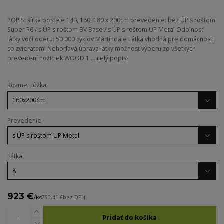
POPIS: šírka postele 140, 160, 180 x 200cm prevedenie: bez ÚP s roštom
Super R6 / s ÚP s roštom BV Base / s ÚP s roštom UP Metal Odolnosť
látky voči oderu: 50 000 cyklov Martindale Látka vhodná pre domácnosti
so zvieratami Nehorľavá úprava látky možnosť výberu zo všetkých
prevedení nožičiek WOOD 1 ...
celý popis
Rozmer lôžka
Prevedenie
Látka
923 €
/
ks
750,41 €
bez DPH
Pridať do košíka