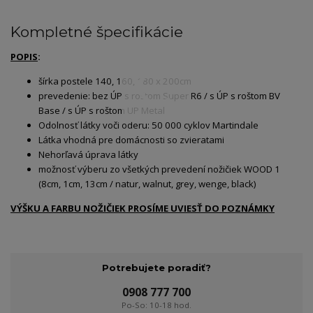
Kompletné špecifikácie
POPIS
:
šírka postele 140, 160, 180 x 200cm
prevedenie: bez ÚP s roštom Super R6 / s ÚP s roštom BV
Base / s ÚP s roštom UP Metal
Odolnosť látky voči oderu: 50 000 cyklov Martindale
Látka vhodná pre domácnosti so zvieratami
Nehorľavá úprava látky
možnosť výberu zo všetkých prevedení nožičiek WOOD 1
(8cm, 1cm, 13cm / natur, walnut, grey, wenge, black)
VÝŠKU A FARBU NOŽIČIEK PROSÍME UVIESŤ DO POZNÁMKY
Potrebujete poradiť?
0908 777 700
Po-So: 10-18 hod.