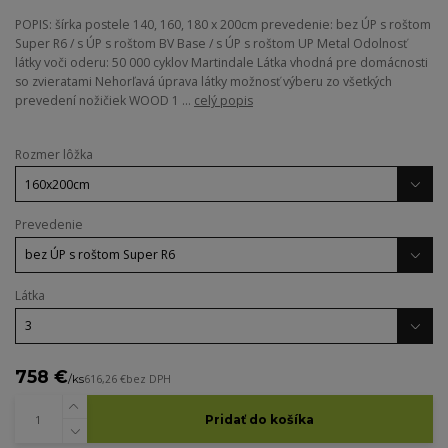
POPIS: šírka postele 140, 160, 180 x 200cm prevedenie: bez ÚP s roštom
Super R6 / s ÚP s roštom BV Base / s ÚP s roštom UP Metal Odolnosť
látky voči oderu: 50 000 cyklov Martindale Látka vhodná pre domácnosti
so zvieratami Nehorľavá úprava látky možnosť výberu zo všetkých
prevedení nožičiek WOOD 1 ...
celý popis
Rozmer lôžka
Prevedenie
Látka
758 €
/
ks
616,26 €
bez DPH
Pridať do košíka