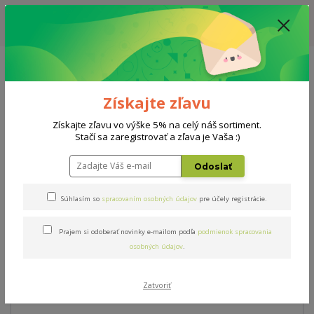
ZĽAVA: VŠETKY VYSTAVENÉ POSTELE ZA 400€ - CENA MATRACU A ROŠTU
PODĽA VÝBERU / DODACIA LEHOTA JE AKTUÁLNE 10-15 PRACOVNÝCH
DNÍ
0908 777 700
Po-So: 10-18 hod.
0
0 €
Získajte zľavu
Menu
Získajte zľavu vo výške 5% na celý náš sortiment.
Stačí sa zaregistrovať a zľava je Vaša :)
Úvod
Postele
Arbora
Odoslať
Arbora
Súhlasím so
spracovaním osobných údajov
pre účely registrácie.
Prajem si odoberať novinky e-mailom podľa
podmienok spracovania
Novinka
Akcia
osobných údajov
.
Zatvoriť