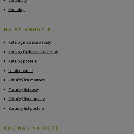
Certifikáty
Kontakty
NA STIAHNUTIE
Katalóg matrace a rošty
Katalóg Exclusive Collection
Katalóg postele
Leták postele
Záručný list matrace
Záručný list rošty
Záručný list doplnky
Záručný list postele
KDE NÁS NÁJDETE