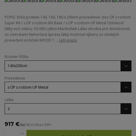
POPIS: šírka postele 140, 160, 180 x 200cm prevedenie: bez ÚP s roštom
Super R6 / s ÚP s roštom BV Base / s ÚP s roštom UP Metal Odolnosť
látky voči oderu: 50 000 cyklov Martindale Látka vhodná pre domácnosti
so zvieratami Nehorľavá úprava látky možnosť výberu zo všetkých
prevedení nožičiek WOOD 1 ...
celý popis
Rozmer lôžka
Prevedenie
Látka
917 €
/
ks
745,53 €
bez DPH