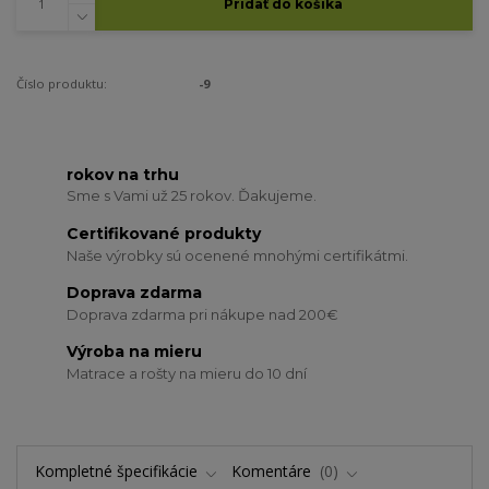
Pridať do košíka
Číslo produktu:
-9
rokov na trhu
Sme s Vami už 25 rokov. Ďakujeme.
Certifikované produkty
Naše výrobky sú ocenené mnohými certifikátmi.
Doprava zdarma
Doprava zdarma pri nákupe nad 200€
Výroba na mieru
Matrace a rošty na mieru do 10 dní
Kompletné špecifikácie
Komentáre
0