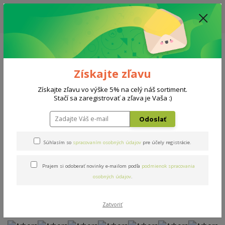
ZĽAVA: VŠETKY VYSTAVENÉ POSTELE ZA 400€ - CENA MATRACU A ROŠTU
PODĽA VÝBERU / DODACIA LEHOTA JE AKTUÁLNE 10-15 PRACOVNÝCH
DNÍ
0908 777 700
Po-So: 10-18 hod.
0
0 €
Získajte zľavu
Menu
Získajte zľavu vo výške 5% na celý náš sortiment.
Stačí sa zaregistrovať a zľava je Vaša :)
Úvod
Postele
Arbora
Odoslať
Arbora
Súhlasím so
spracovaním osobných údajov
pre účely registrácie.
Prajem si odoberať novinky e-mailom podľa
podmienok spracovania
Novinka
Akcia
osobných údajov
.
Zatvoriť