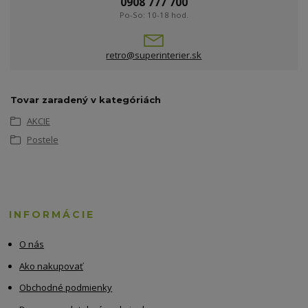
0908 777 700
Po-So: 10-18 hod.
retro@superinterier.sk
Tovar zaradený v kategóriách
AKCIE
Postele
INFORMÁCIE
O nás
Ako nakupovať
Obchodné podmienky