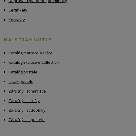
Doprava a platobné podmienky
Certifikáty
Kontakty
NA STIAHNUTIE
Katalóg matrace a rošty
Katalóg Exclusive Collection
Katalóg postele
Leták postele
Záručný list matrace
Záručný list rošty
Záručný list doplnky
Záručný list postele