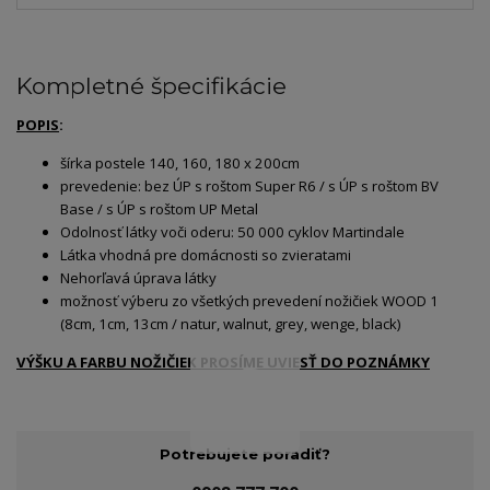
Kompletné špecifikácie
POPIS
:
šírka postele 140, 160, 180 x 200cm
prevedenie: bez ÚP s roštom Super R6 / s ÚP s roštom BV
Base / s ÚP s roštom UP Metal
Odolnosť látky voči oderu: 50 000 cyklov Martindale
Látka vhodná pre domácnosti so zvieratami
Nehorľavá úprava látky
možnosť výberu zo všetkých prevedení nožičiek WOOD 1
(8cm, 1cm, 13cm / natur, walnut, grey, wenge, black)
VÝŠKU A FARBU NOŽIČIEK PROSÍME UVIESŤ DO POZNÁMKY
Potrebujete poradiť?