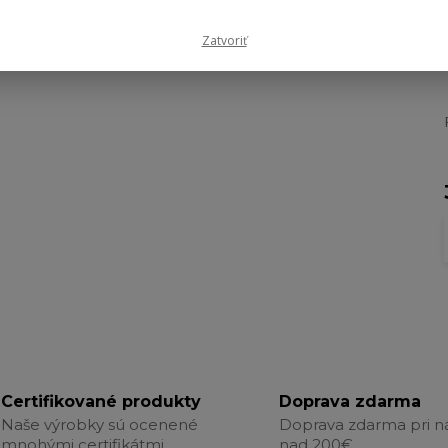
Zatvoriť
Certifikované produkty
Doprava zdarma
Naše výrobky sú ocenené
Doprava zdarma pri 
mnohými certifikátmi.
nad 200€