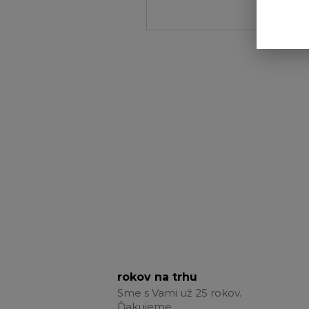
rokov na trhu
Sme s Vami už 25 rokov.
Ďakujeme.