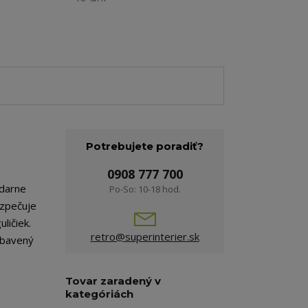
Potrebujete poradiť?
0908 777 700
odarne
Po-So: 10-18 hod.
ezpečuje
ličiek.
retro@superinterier.sk
vybavený
Tovar zaradený v
kategóriách