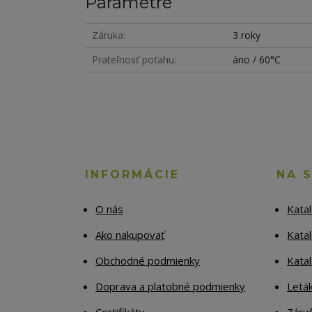
Parametre
Záruka
3 roky
Prateľnosť poťahu
áno / 60°C
INFORMÁCIE
NA 
O nás
Kata
Ako nakupovať
Katal
Obchodné podmienky
Kata
Doprava a platobné podmienky
Letá