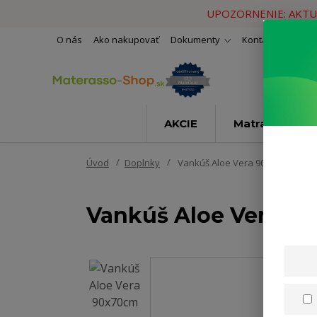
UPOZORNENIE: AKTU
O nás
Ako nakupovať
Dokumenty
Kontakty
Naše 
AKCIE
Matrace
Úvod
Doplnky
Vankúš Aloe Vera 90x70cm
Vankúš Aloe Vera 9