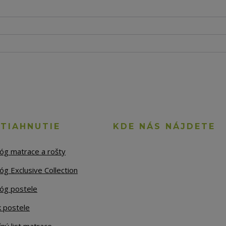
STIAHNUTIE
KDE NÁS NÁJDETE
lóg matrace a rošty
óg Exclusive Collection
lóg postele
k postele