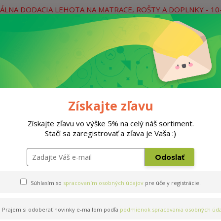
ÁLNA DODACIA LEHOTA NA MATRACE, ROŠTY A DOPLNKY - 10
práce
Neviete si rady? Zavolajte.
0
Hľada
Rošty
Doplnky
Postele
Materiá
Získajte zľavu
Získajte zľavu vo výške 5% na celý náš sortiment.
Stačí sa zaregistrovať a zľava je Vaša :)
0x70cm
Odoslať
Súhlasím so
spracovaním osobných údajov
pre účely registrácie.
Prajem si odoberať novinky e-mailom podľa
podmienok spracovania osobných úda