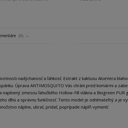
omentáre
0
životnosti nadýchanosť a ľahkosť. Extrakt z kaktusu AloeVera blah
ky spánku. Úprava ANTIMOSQUITO Vás chráni pred komármi a zab
a naplnený zmesou ľahučkého Hollow-Fill vlákna a Biogreen PUR gu
 jeho dlhú a správnu funkčnosť. Tento model je odnímateľný a je 
žstvo náplne, ubrať, pridať, poprípade náplň vymeniť.