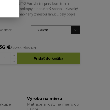
ANTIMOSQUITO Vás chráni pred komármi a
zabezpečuje pokojný a nerušený spánok. Klasický
typ vankúša naplnený zmesou ľahuč...
celý popis
Rozmer
36 €
/
ks
29,27 €
bez DPH
Pridať do košíka
Výroba na mieru
nákupe
Matrace a rošty na mieru do
10 dní