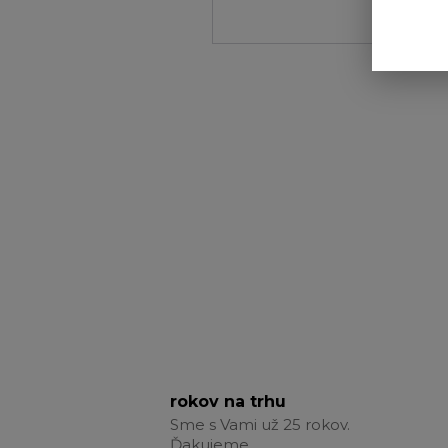
rokov na trhu
Sme s Vami už 25 rokov.
Ďakujeme.