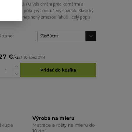
ANTIMOSQUITO Vás chráni pred komármi a
zabezpečuje pokojný a nerušený spánok. Klasický
typ vankúša naplnený zmesou ľahuč...
celý popis
Rozmer
27 €
/
ks
21,95 €
bez DPH
Pridať do košíka
Výroba na mieru
nákupe
Matrace a rošty na mieru do
10 dní