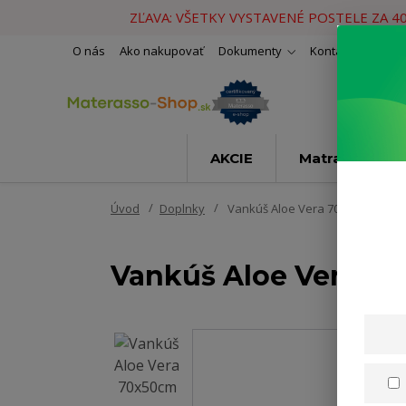
ZĽAVA: VŠETKY VYSTAVENÉ POSTELE ZA 4
O nás
Ako nakupovať
Dokumenty
Kontakty
Naše 
AKCIE
Matrace
Úvod
Doplnky
Vankúš Aloe Vera 70x50cm
Vankúš Aloe Vera 7