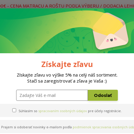
00€ - CENA MATRACU A ROŠTU PODĽA VÝBERU / DODACIA LE
práce
Neviete si rady? Zavolajte.
0
Hľada
Rošty
Doplnky
Postele
Materiá
Získajte zľavu
Získajte zľavu vo výške 5% na celý náš sortiment.
Stačí sa zaregistrovať a zľava je Vaša :)
0x50cm
Odoslať
Súhlasím so
spracovaním osobných údajov
pre účely registrácie.
Prajem si odoberať novinky e-mailom podľa
podmienok spracovania osobných úda