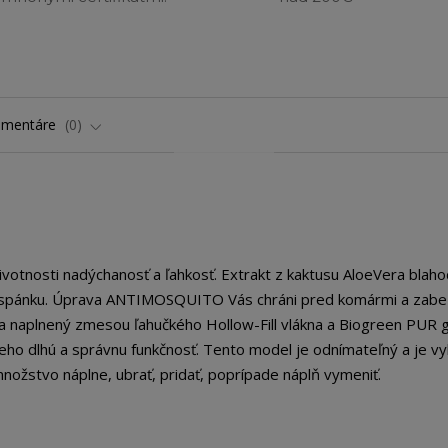
omentáre
0
životnosti nadýchanosť a ľahkosť. Extrakt z kaktusu AloeVera blah
ky spánku. Úprava ANTIMOSQUITO Vás chráni pred komármi a zab
a naplnený zmesou ľahučkého Hollow-Fill vlákna a Biogreen PUR gu
 jeho dlhú a správnu funkčnosť. Tento model je odnímateľný a je 
žstvo náplne, ubrať, pridať, poprípade náplň vymeniť.