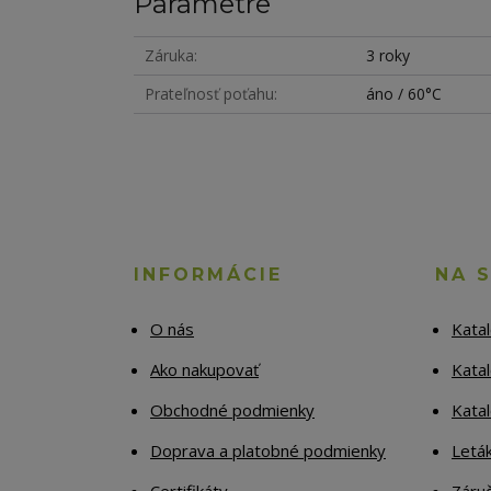
Parametre
Záruka
3 roky
Prateľnosť poťahu
áno / 60°C
INFORMÁCIE
NA 
O nás
Kata
Ako nakupovať
Katal
Obchodné podmienky
Kata
Doprava a platobné podmienky
Letá