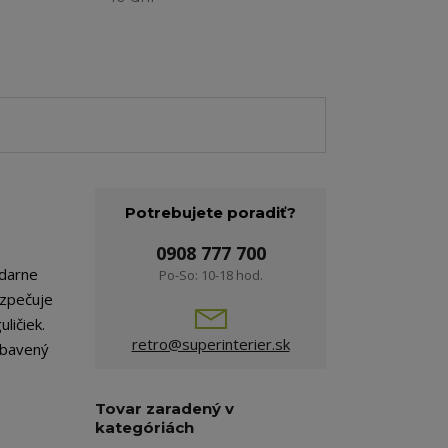
Potrebujete poradiť?
0908 777 700
odarne
Po-So: 10-18 hod.
ezpečuje
ličiek.
retro@superinterier.sk
vybavený
Tovar zaradený v
kategóriách