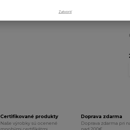
Zatvoriť
Certifikované produkty
Doprava zdarma
Naše výrobky sú ocenené
Doprava zdarma pri 
mnohými certifikátmi.
nad 200€