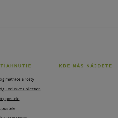
STIAHNUTIE
KDE NÁS NÁJDETE
lóg matrace a rošty
óg Exclusive Collection
lóg postele
k postele