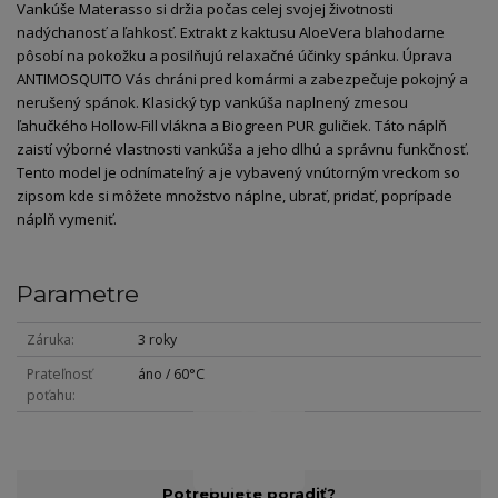
Vankúše Materasso si držia počas celej svojej životnosti
nadýchanosť a ľahkosť. Extrakt z kaktusu AloeVera blahodarne
pôsobí na pokožku a posilňujú relaxačné účinky spánku. Úprava
ANTIMOSQUITO Vás chráni pred komármi a zabezpečuje pokojný a
nerušený spánok. Klasický typ vankúša naplnený zmesou
ľahučkého Hollow-Fill vlákna a Biogreen PUR guličiek. Táto náplň
zaistí výborné vlastnosti vankúša a jeho dlhú a správnu funkčnosť.
Tento model je odnímateľný a je vybavený vnútorným vreckom so
zipsom kde si môžete množstvo náplne, ubrať, pridať, poprípade
náplň vymeniť.
Parametre
Záruka
3 roky
Prateľnosť
áno / 60°C
poťahu
Potrebujete poradiť?