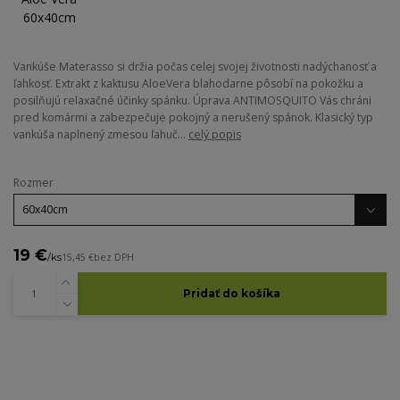
Vankúše Materasso si držia počas celej svojej životnosti nadýchanosť a
ľahkosť. Extrakt z kaktusu AloeVera blahodarne pôsobí na pokožku a
posilňujú relaxačné účinky spánku. Úprava ANTIMOSQUITO Vás chráni
pred komármi a zabezpečuje pokojný a nerušený spánok. Klasický typ
vankúša naplnený zmesou ľahuč...
celý popis
Rozmer
19 €
/
ks
15,45 €
bez DPH
Pridať do košíka