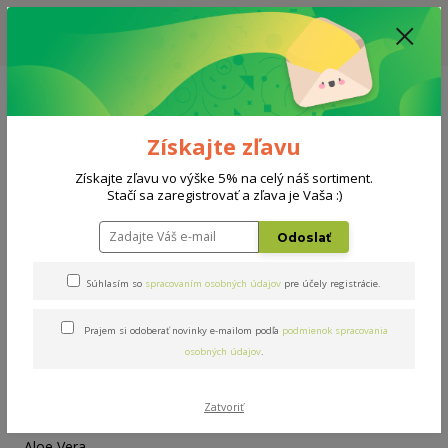
ZĽAVA: VŠETKY VYSTAVENÉ POSTELE ZA 400€ - CENA MATRACU A ROŠTU
PODĽA VÝBERU / DODACIA LEHOTA JE AKTUÁLNE 10-15 PRACOVNÝCH
DNÍ
0908 777 700
Po-So: 10-18 hod.
0
0 €
Získajte zľavu
Menu
Získajte zľavu vo výške 5% na celý náš sortiment.
Stačí sa zaregistrovať a zľava je Vaša :)
Úvod
Doplnky
Vankúš Aloe Vera 60x40cm
Odoslať
Vankúš Aloe Vera 60x40cm
Súhlasím so
spracovaním osobných údajov
pre účely registrácie.
Prajem si odoberať novinky e-mailom podľa
podmienok spracovania
osobných údajov
.
Zatvoriť