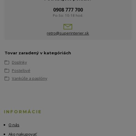
0908 777 700
Po-So: 10-18 hod.
retro@superinterier.sk
Tovar zaradený v kategóriách
Doplnky
Posteľové
Vankúše a paplóny
INFORMÁCIE
O nás
Ako nakupovať